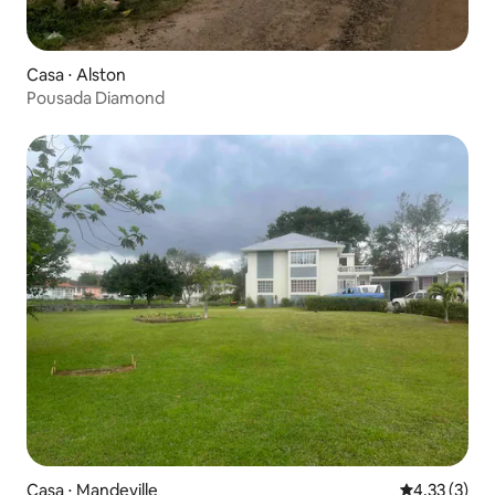
Casa ⋅ Alston
Pousada Diamond
Casa ⋅ Mandeville
4,33 de uma 
4,33 (3)