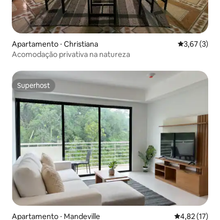
Apartamento ⋅ Christiana
3,67 de uma 
3,67 (3)
Acomodação privativa na natureza
Superhost
Superhost
Apartamento ⋅ Mandeville
4,82 de uma a
4,82 (17)