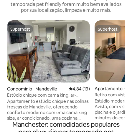
temporada pet friendly foram muito bem avaliados
por sua localização, limpeza e muito mais.
Superhost
Superhost
Superhost
Superhost
Apartamento ⋅ Ma
Condomínio ⋅ Mandeville
4,84 de uma avaliação média de
4,84 (19)
Retiro com vista pa
Estúdio chique com cama king, ar-
5 minutos da cida
condicionado, piscina + academia
Estúdio moderno n
Apartamento estúdio chique nas colinas
Avista, com vistas 
frescas de Mandeville, oferecendo
piscina e o jardim 
conforto moderno com uma cama king
minutos do centro
size, ar condicionado, uma cozinha
Manchester: comodidades populares
Acorde em uma c
totalmente equipada, uma varanda
premium, aproveite
privada, Wi-Fi rápido, smart TV,