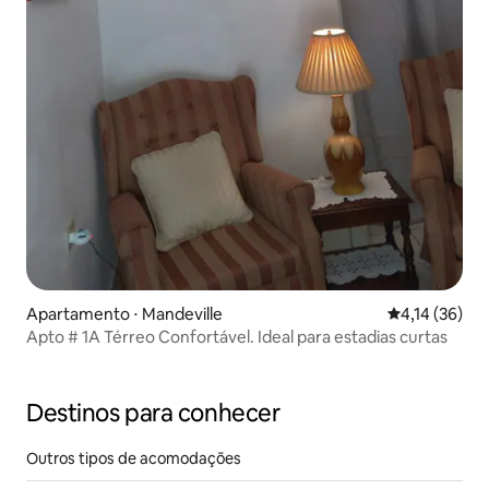
Apartamento ⋅ Mandeville
4,14 de uma a
4,14 (36)
Apto # 1A Térreo Confortável. Ideal para estadias curtas
Destinos para conhecer
Outros tipos de acomodações