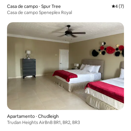
Casa de campo ⋅ Spur Tree
4 de uma 
4 (7)
Casa de campo Speneplex Royal
Apartamento ⋅ Chudleigh
Trudan Heights AirBnB BR1, BR2, BR3