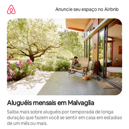
Pular
para
Anuncie seu espaço no Airbnb
o
conteúdo
Aluguéis mensais em Malvaglia
Saiba mais sobre aluguéis por temporada de longa
duração que fazem você se sentir em casa em estadias
de um mês ou mais.