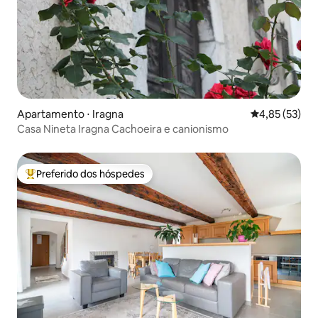
Apartamento ⋅ Iragna
4,85 de uma a
4,85 (53)
Casa Nineta Iragna Cachoeira e canionismo
Preferido dos hóspedes
Entre os melhores preferidos dos hóspedes