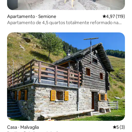
Apartamento ⋅ Semione
4,97 de uma av
4,97 (119)
Apartamento de 4,5 quartos totalmente reformado na
Bleniotal
Casa ⋅ Malvaglia
5 de uma 
5 (3)