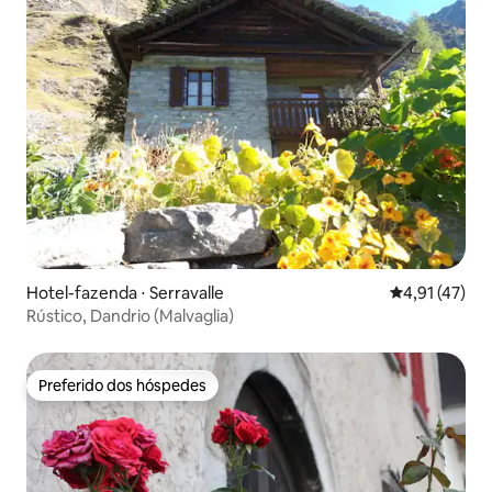
Hotel-fazenda ⋅ Serravalle
4,91 de uma a
4,91 (47)
Rústico, Dandrio (Malvaglia)
Preferido dos hóspedes
Preferido dos hóspedes