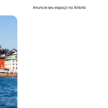
Anuncie seu espaço no Airbnb
 deslizando o dedo na tela.