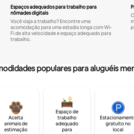
Espaços adequados para trabalho para
P
nômades digitais
O
Você viaja a trabalho? Encontre uma
m
acomodação para uma estadia longa com Wi-
p
Fi de alta velocidade e espaço adequado para
trabalho.
odidades populares para aluguéis men
Espaço de
Aceita
trabalho
Estacionament
animais de
adequado
gratuito no
estimação
para
local