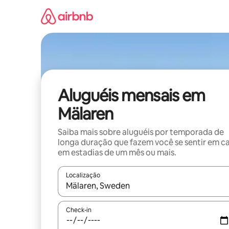
Pular
para
o
conteúdo
Aluguéis mensais em
Mälaren
Saiba mais sobre aluguéis por temporada de
longa duração que fazem você se sentir em c
em estadias de um mês ou mais.
Localização
Quando os resultados estiverem disponíveis, expl
Check-in