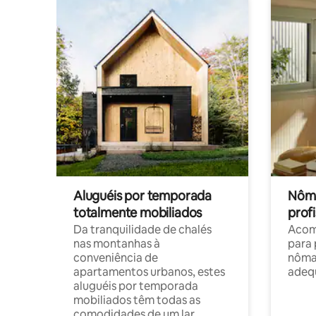
Aluguéis por temporada
Nôma
totalmente mobiliados
profi
Da tranquilidade de chalés
Acom
nas montanhas à
para 
conveniência de
nôma
apartamentos urbanos, estes
adequ
aluguéis por temporada
mobiliados têm todas as
comodidades de um lar.