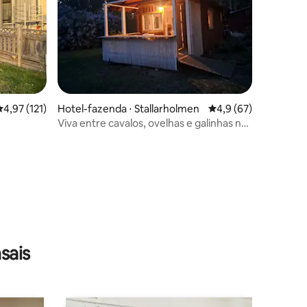
ções
,97 de uma avaliação média de 5, 121 avaliações
4,97 (121)
Hotel-fazenda ⋅ Stallarholmen
4,9 de uma avaliação
4,9 (67)
Viva entre cavalos, ovelhas e galinhas na
bela Selaön
sais