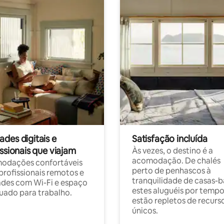
des digitais e
Satisfação incluída
ssionais que viajam
Às vezes, o destino é a
acomodação. De chalés
odações confortáveis
perto de penhascos à
profissionais remotos e
tranquilidade de casas-b
des com Wi-Fi e espaço
estes aluguéis por temp
ado para trabalho.
estão repletos de recurs
únicos.