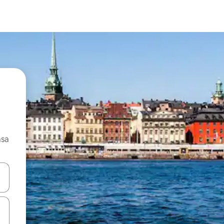
asa
ore-os usando as seta para cima e para baixo do teclado ou tocando e