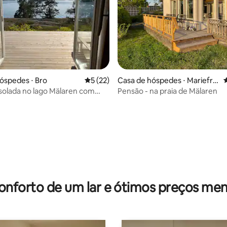
óspedes ⋅ Bro
5 de uma avaliação média de 5, 22 avalia
5 (22)
Casa de hóspedes ⋅ Mariefre
4
d
solada no lago Mälaren com
Pensão - na praia de Mälaren
ivativo
média de 5, 52 avaliações
onforto de um lar e ótimos preços men