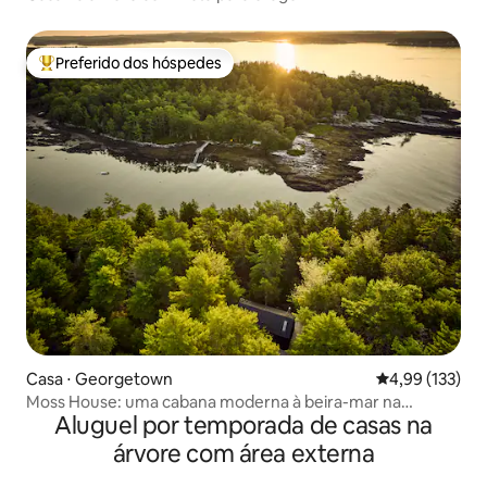
Preferido dos hóspedes
Entre os melhores preferidos dos hóspedes
Casa ⋅ Georgetown
4,99 de uma av
4,99 (133)
Moss House: uma cabana moderna à beira-mar na
Aluguel por temporada de casas na
floresta
árvore com área externa