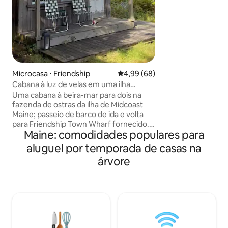
hidromassagem, la
com tela e chuveiro
Perfeitamente loca
Parque Nacional de
ATV e passeios pa
esquecer suas pre
perto da fogueira
varanda ao som do 
Microcasa ⋅ Friendship
4,99 de uma avaliação média de
4,99 (68)
esta luxuosa casa
Cabana à luz de velas em uma ilha
viagem que você 
isolada na costa de Midcoast
Uma cabana à beira-mar para dois na
fazenda de ostras da ilha de Midcoast
Maine; passeio de barco de ida e volta
para Friendship Town Wharf fornecido.
Maine: comodidades populares para
Traga seu gosto pela aventura de
acampamento de luxo fora da rede. Sem
aluguel por temporada de casas na
encanamento (banheiro externo,
árvore
chuveiros de barril de chuva). Sem
eletricidade (velas e lanternas;
carregamento solar de telefone nas
proximidades). Caso contrário,
confortável e romântico, com excelente
cama e lençóis. Fogueira, praia privativa,
trilhas musgosas, mirtilos, aventuras de