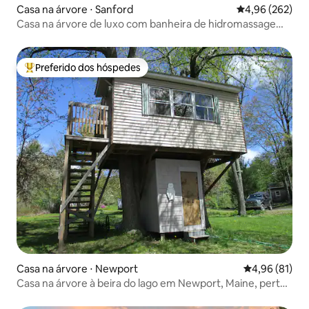
Casa na árvore ⋅ Sanford
4,96 de uma ava
4,96 (262)
Casa na árvore de luxo com banheira de hidromassagem
privativa
Preferido dos hóspedes
Entre os melhores preferidos dos hóspedes
Casa na árvore ⋅ Newport
4,96 de uma a
4,96 (81)
Casa na árvore à beira do lago em Newport, Maine, perto
de trilha de quadriciclo