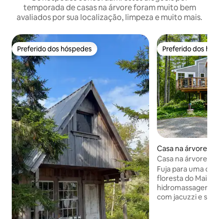
temporada de casas na árvore foram muito bem
avaliados por sua localização, limpeza e muito mais.
Preferido dos hóspedes
Preferido dos hó
Preferido dos hóspedes
Preferido dos hó
Casa na árvore ⋅ 
Casa na árvore em
Harbor — luxo priv
Fuja para uma casa
floresta do Maine.
hidromassagem ou 
com jacuzzi e sauna
com 2 camas queen
lavabo, cozinha, la