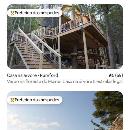
Preferido dos hóspedes
Entre os melhores preferidos dos hóspedes
Casa na árvore ⋅ Rumford
5 de uma a
5 (59)
Verão na floresta do Maine! Casa na árvore 5 estrelas legal
Preferido dos hóspedes
Entre os melhores preferidos dos hóspedes