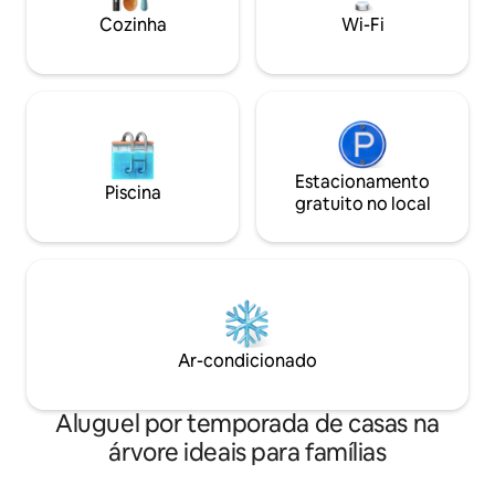
caiaque, céus noturnos escuros, ostras,
Cozinha
Wi-Fi
paz, tranquilidade. Veja também: Morse
Cove Oysters no insta.
Estacionamento
Piscina
gratuito no local
Ar-condicionado
Aluguel por temporada de casas na
árvore ideais para famílias