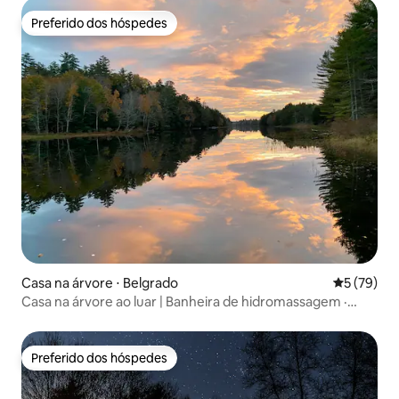
Preferido dos hóspedes
Preferido dos hóspedes
Casa na árvore ⋅ Belgrado
5 de uma a
5 (79)
Casa na árvore ao luar | Banheira de hidromassagem ·
Retiro à beira do lago
Preferido dos hóspedes
Preferido dos hóspedes