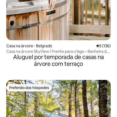
Casa na árvore ⋅ Belgrado
5 de uma av
5 (136)
Casa na árvore SkyView | Frente para o lago • Banheira de
Aluguel por temporada de casas na
hidromassagem privativa
árvore com terraço
Preferido dos hóspedes
Preferido dos hóspedes