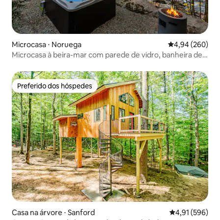
Microcasa ⋅ Noruega
4,94 de uma ava
4,94 (260)
Microcasa à beira-mar com parede de vidro, banheira de
hidromassagem e lareira
Preferido dos hóspedes
Preferido dos hóspedes
Casa na árvore ⋅ Sanford
4,91 de uma av
4,91 (596)