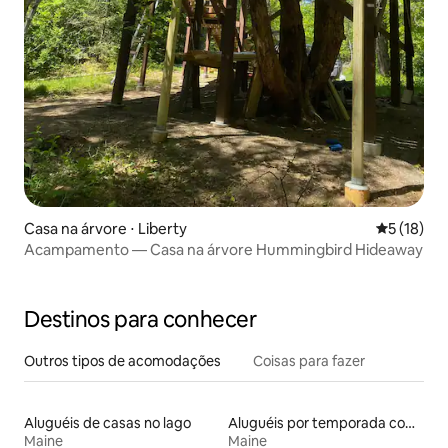
Casa na árvore ⋅ Liberty
5 de uma a
5 (18)
Acampamento — Casa na árvore Hummingbird Hideaway
Destinos para conhecer
Outros tipos de acomodações
Coisas para fazer
Aluguéis de casas no lago
Aluguéis por temporada com caiaque
Maine
Maine