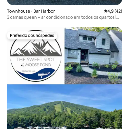
Townhouse ⋅ Bar Harbor
4,9 de uma a
4,9 (42)
3 camas queen + ar condicionado em todos os quartos|
12m para Acadia
Preferido dos hóspedes
Preferido dos hóspedes