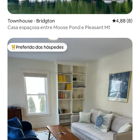
Townhouse ⋅ Bridgton
4,88 de uma 
4,88 (8)
Casa espaçosa entre Moose Pond e Pleasant Mt
Preferido dos hóspedes
Entre os melhores preferidos dos hóspedes