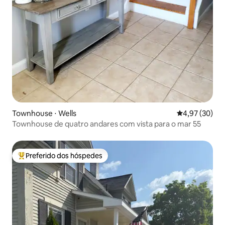
Townhouse ⋅ Wells
4,97 de uma a
4,97 (30)
Townhouse de quatro andares com vista para o mar 55
Preferido dos hóspedes
Entre os melhores preferidos dos hóspedes