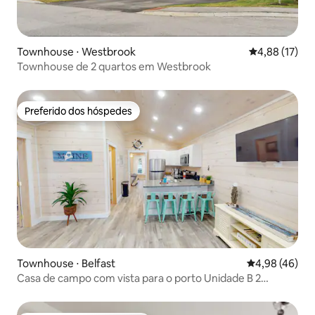
Townhouse ⋅ Westbrook
4,88 de uma a
4,88 (17)
Townhouse de 2 quartos em Westbrook
Preferido dos hóspedes
Preferido dos hóspedes
Townhouse ⋅ Belfast
4,98 de uma a
4,98 (46)
Casa de campo com vista para o porto Unidade B 2
quartos no centro da cidade