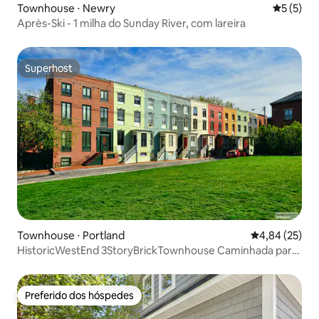
Townhouse ⋅ Newry
5 de uma 
5 (5)
Après-Ski - 1 milha do Sunday River, com lareira
Superhost
Superhost
Townhouse ⋅ Portland
4,84 de uma a
4,84 (25)
HistoricWestEnd 3StoryBrickTownhouse Caminhada para
todos os 5*
Preferido dos hóspedes
Preferido dos hóspedes