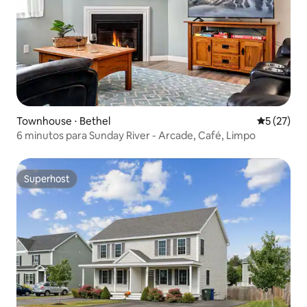
Townhouse ⋅ Bethel
5 de uma a
5 (27)
6 minutos para Sunday River - Arcade, Café, Limpo
Superhost
Superhost