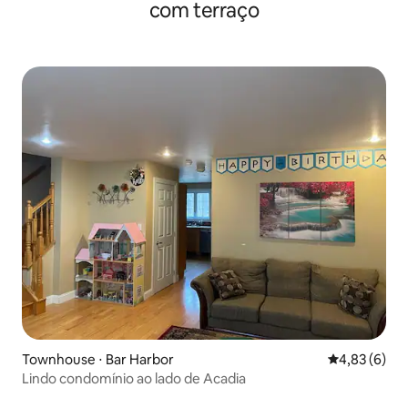
com terraço
Townhouse ⋅ Bar Harbor
4,83 de uma 
4,83 (6)
Lindo condomínio ao lado de Acadia