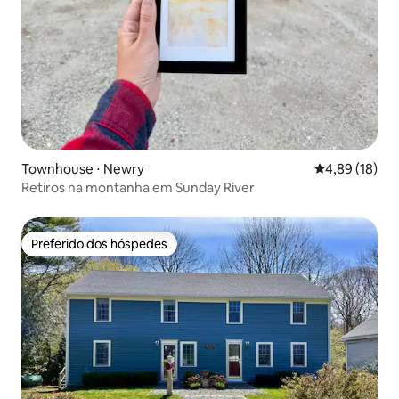
Townhouse ⋅ Newry
4,89 de uma a
4,89 (18)
Retiros na montanha em Sunday River
Preferido dos hóspedes
Preferido dos hóspedes