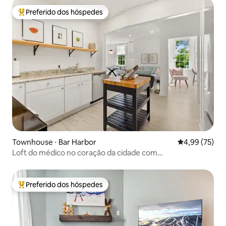
Preferido dos hóspedes
Entre os melhores preferidos dos hóspedes
Townhouse ⋅ Bar Harbor
4,99 de uma a
4,99 (75)
Loft do médico no coração da cidade com
estacionamento
Preferido dos hóspedes
Entre os melhores preferidos dos hóspedes