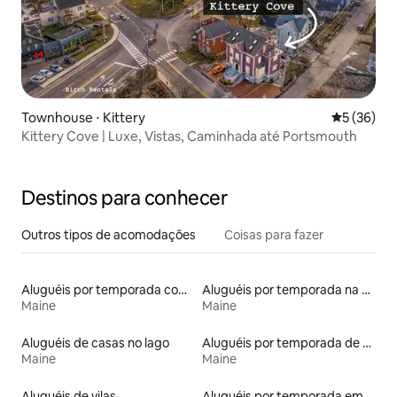
Townhouse ⋅ Kittery
5 de uma a
5 (36)
Kittery Cove | Luxe, Vistas, Caminhada até Portsmouth
Destinos para conhecer
Outros tipos de acomodações
Coisas para fazer
Aluguéis por temporada com caiaque
Aluguéis por temporada na orla
Maine
Maine
Aluguéis de casas no lago
Aluguéis por temporada de celeiros
Maine
Maine
Aluguéis de vilas
Aluguéis por temporada em albergue