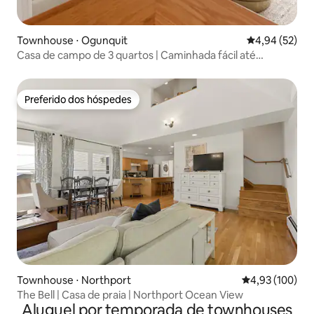
Townhouse ⋅ Ogunquit
4,94 de uma a
4,94 (52)
Casa de campo de 3 quartos | Caminhada fácil até
Marginal e praia
Preferido dos hóspedes
Preferido dos hóspedes
Townhouse ⋅ Northport
4,93 de uma av
4,93 (100)
The Bell | Casa de praia | Northport Ocean View
Aluguel por temporada de townhouses