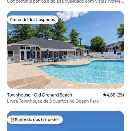
Condomínio bonito e de alta qualidade com vistas incríveis
para a montanha!
Preferido dos hóspedes
Preferido dos hóspedes
Townhouse ⋅ Old Orchard Beach
4,88 de uma a
4,88 (25)
Linda Townhouse de 3 quartos no Ocean Park
Preferido dos hóspedes
Entre os melhores preferidos dos hóspedes