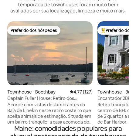
temporada de townhouses foram muito bem
avaliados por sua localização, limpeza e muito mais.
Preferido dos hóspedes
Preferido dos 
Preferido dos hóspedes
Entre os melhore
Townhouse ⋅ Boothbay
4,77 de uma avaliação média de 
4,77 (127)
Townhouse ⋅ Bar 
Captain Fuller House: Retiro dos
Encantador 2BR pe
Construtores de Barcos - Principal
centro de Bar Har
Acorde com vistas deslumbrantes da
Retiro tranquilo p
Baía de Linekin neste retiro costeiro que
centro de BH: ch
aceita animais de estimação. Situada em
de 2 quartos a ape
um bairro tranquilo, a casa acomoda de
de Bar Harbor. Per
Maine: comodidades populares para
6 a 8 hóspedes com três quartos e dois
famílias, golfistas
banheiros completos, perfeitos para
poucos passos do 