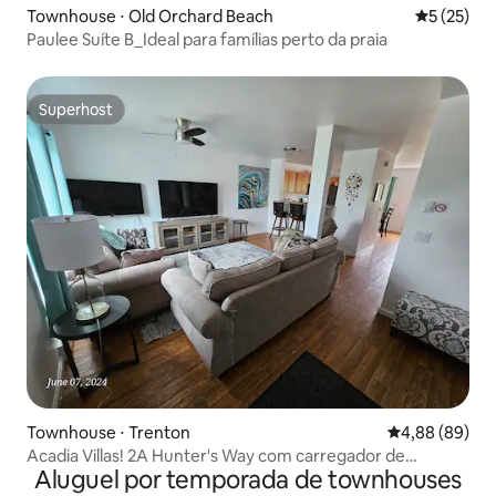
Townhouse ⋅ Old Orchard Beach
5 de uma a
5 (25)
Paulee Suíte B_Ideal para famílias perto da praia
Superhost
Superhost
Townhouse ⋅ Trenton
4,88 de uma av
4,88 (89)
Acadia Villas! 2A Hunter's Way com carregador de
Aluguel por temporada de townhouses
veículos elétricos!