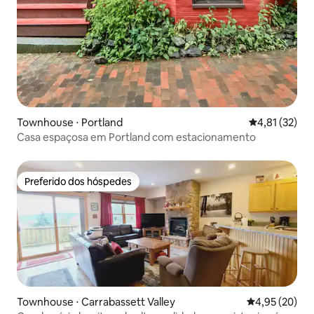
Townhouse ⋅ Portland
4,81 de uma a
4,81 (32)
Casa espaçosa em Portland com estacionamento
Preferido dos hóspedes
Preferido dos hóspedes
Townhouse ⋅ Carrabassett Valley
4,95 de uma a
4,95 (20)