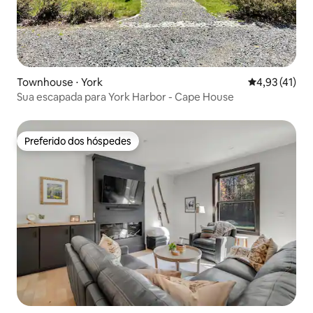
Townhouse ⋅ York
4,93 de uma a
4,93 (41)
Sua escapada para York Harbor - Cape House
Preferido dos hóspedes
Preferido dos hóspedes