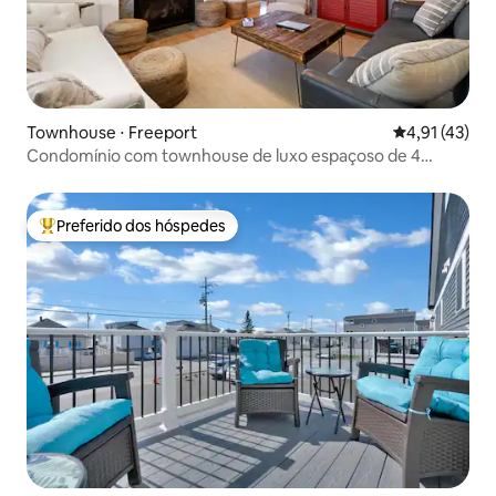
Townhouse ⋅ Freeport
4,91 de uma a
4,91 (43)
Condomínio com townhouse de luxo espaçoso de 4
quartos
Preferido dos hóspedes
Entre os melhores preferidos dos hóspedes