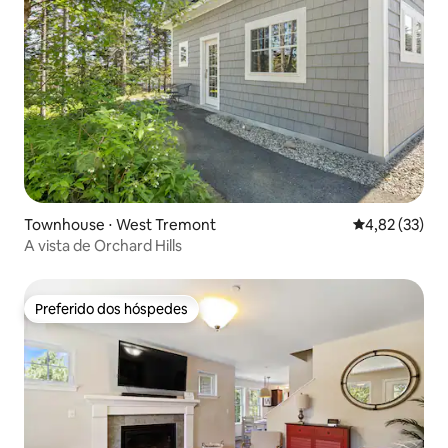
Townhouse ⋅ West Tremont
4,82 de uma a
4,82 (33)
A vista de Orchard Hills
Preferido dos hóspedes
Preferido dos hóspedes