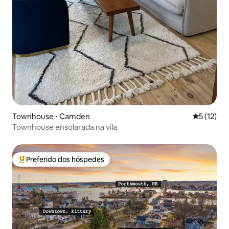
Townhouse ⋅ Camden
5 de uma a
5 (12)
Townhouse ensolarada na vila
Preferido dos hóspedes
Entre os melhores preferidos dos hóspedes