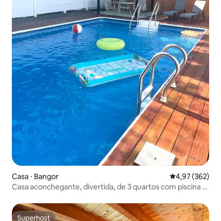
Casa ⋅ Bangor
4,97 de uma av
4,97 (362)
Casa aconchegante, divertida, de 3 quartos com piscina e
banheira de hidromassagem.
Superhost