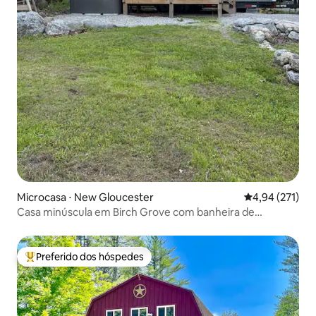
Microcasa ⋅ New Gloucester
4,94 de uma av
4,94 (271)
Casa minúscula em Birch Grove com banheira de
hidromassagem privativa
Preferido dos hóspedes
Entre os melhores preferidos dos hóspedes