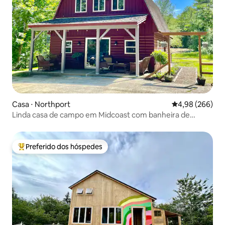
Casa ⋅ Northport
4,98 de uma ava
4,98 (266)
Linda casa de campo em Midcoast com banheira de
hidromassagem
Preferido dos hóspedes
Entre os melhores preferidos dos hóspedes