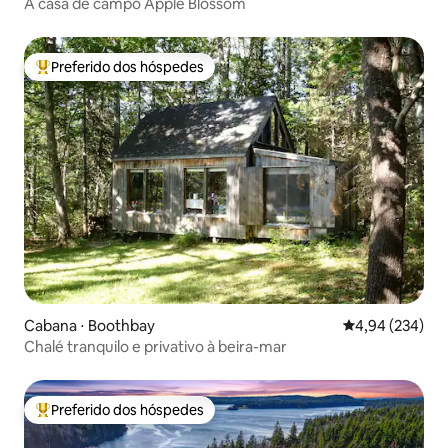
A casa de campo Apple Blossom
Preferido dos hóspedes
Entre os melhores preferidos dos hóspedes
Cabana ⋅ Boothbay
4,94 de uma ava
4,94 (234)
Chalé tranquilo e privativo à beira-mar
Preferido dos hóspedes
Entre os melhores preferidos dos hóspedes