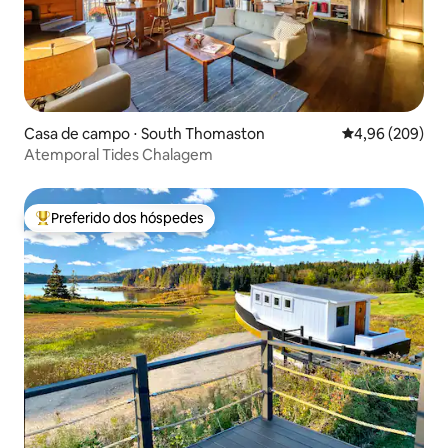
Casa de campo ⋅ South Thomaston
4,96 de uma ava
4,96 (209)
Atemporal Tides Chalagem
Preferido dos hóspedes
Entre os melhores preferidos dos hóspedes