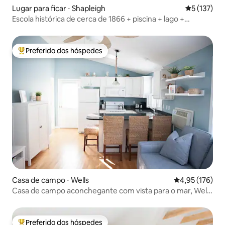
Lugar para ficar ⋅ Shapleigh
5 de uma av
5 (137)
Escola histórica de cerca de 1866 + piscina + lago +
banheira de hidromassagem
Preferido dos hóspedes
Entre os melhores preferidos dos hóspedes
Casa de campo ⋅ Wells
4,95 de uma av
4,95 (176)
Casa de campo aconchegante com vista para o mar, Wells
Maine
Preferido dos hóspedes