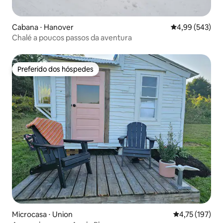
Cabana ⋅ Hanover
4,99 de uma ava
4,99 (543)
Chalé a poucos passos da aventura
Preferido dos hóspedes
Preferido dos hóspedes
Microcasa ⋅ Union
4,75 de uma av
4,75 (197)