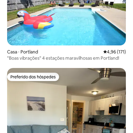
Casa ⋅ Portland
4,96 de uma av
4,96 (171)
"Boas vibrações" 4 estações maravilhosas em Portland!
Preferido dos hóspedes
Preferido dos hóspedes