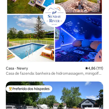
Casa ⋅ Newry
4,86 de uma av
4,86 (111)
Casa de fazenda: banheira de hidromassagem, minigolfe,
pickleball, piscina
Preferido dos hóspedes
Entre os melhores preferidos dos hóspedes