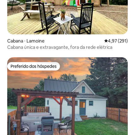
Cabana ⋅ Lamoine
4,97 de uma av
4,97 (291)
Cabana única e extravagante, fora da rede elétrica
Preferido dos hóspedes
Preferido dos hóspedes