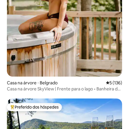
Casa na árvore ⋅ Belgrado
5 de uma av
5 (136)
Casa na árvore SkyView | Frente para o lago • Banheira de
hidromassagem privativa
Preferido dos hóspedes
Entre os melhores preferidos dos hóspedes