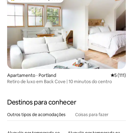
Entre os melhores preferidos dos hóspedes
Apartamento ⋅ Portland
5 de uma av
5 (111)
Retiro de luxo em Back Cove | 10 minutos do centro
Destinos para conhecer
Outros tipos de acomodações
Coisas para fazer