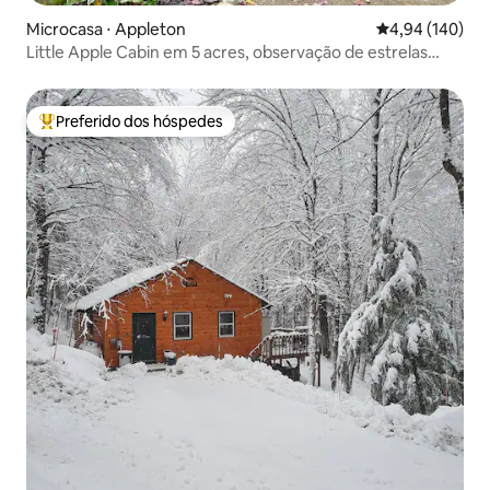
Microcasa ⋅ Appleton
4,94 de uma av
4,94 (140)
Little Apple Cabin em 5 acres, observação de estrelas
incrível!
Preferido dos hóspedes
Entre os melhores preferidos dos hóspedes