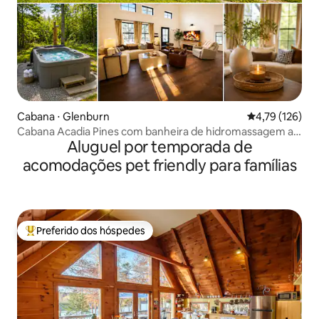
Cabana ⋅ Glenburn
4,79 de uma av
4,79 (126)
Cabana Acadia Pines com banheira de hidromassagem a
Aluguel por temporada de
10 min do centro
acomodações pet friendly para famílias
Preferido dos hóspedes
Entre os melhores preferidos dos hóspedes