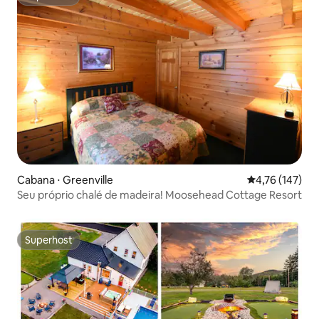
Superhost
Cabana ⋅ Greenville
4,76 de uma av
4,76 (147)
Seu próprio chalé de madeira! Moosehead Cottage Resort
Superhost
Superhost