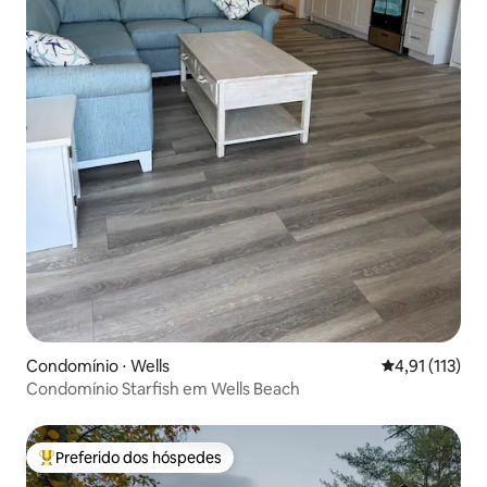
Condomínio ⋅ Wells
4,91 de uma av
4,91 (113)
Condomínio Starfish em Wells Beach
Preferido dos hóspedes
Entre os melhores preferidos dos hóspedes