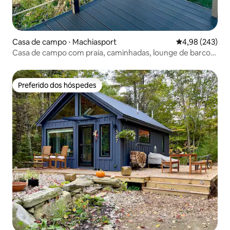
Casa de campo ⋅ Machiasport
4,98 de uma ava
4,98 (243)
Casa de campo com praia, caminhadas, lounge de barco,
mostrada na HBO
Preferido dos hóspedes
Preferido dos hóspedes