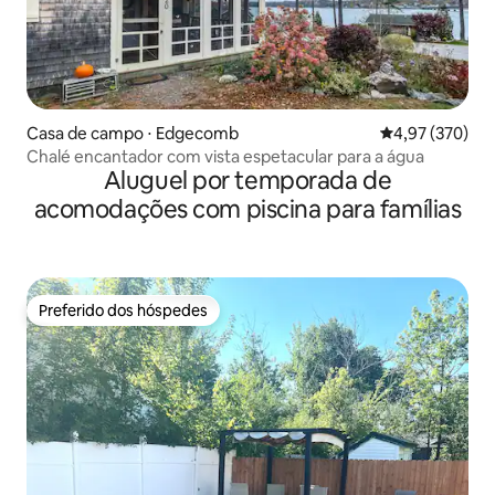
Casa de campo ⋅ Edgecomb
4,97 de uma av
4,97 (370)
Chalé encantador com vista espetacular para a água
Aluguel por temporada de
acomodações com piscina para famílias
Preferido dos hóspedes
Preferido dos hóspedes