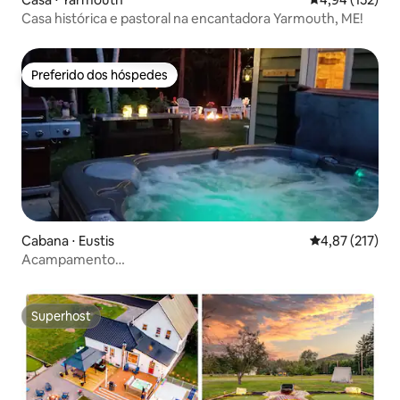
Casa histórica e pastoral na encantadora Yarmouth, ME!
Preferido dos hóspedes
Preferido dos hóspedes
Cabana ⋅ Eustis
4,87 de uma av
4,87 (217)
Acampamento
aconchegante/jacuzzi/esqui/montanhas/lagos/acesso a
trilhas
Superhost
Superhost