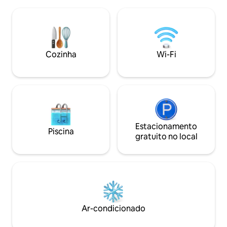
verão e quente no inverno, com
Procurando um ref
aquecimento, lareira e fogão a lenha. 2
desfrutar de um a
banheiros completos, cozinha
acolhedor? Escolh
totalmente equipada, com ilha e aberta
para a sala de estar. Garagem, piscina,
churrasqueira a lenha e a gás e móveis
Cozinha
Wi-Fi
de jardim.
Estacionamento
Piscina
gratuito no local
Ar-condicionado