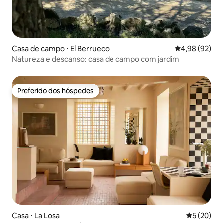
Casa de campo ⋅ El Berrueco
4,98 de uma a
4,98 (92)
Natureza e descanso: casa de campo com jardim
Preferido dos hóspedes
Preferido dos hóspedes
Casa ⋅ La Losa
5 de uma a
5 (20)