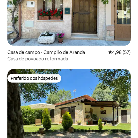
Casa de campo ⋅ Campillo de Aranda
4,98 de uma a
4,98 (57)
Casa de povoado reformada
Preferido dos hóspedes
Preferido dos hóspedes