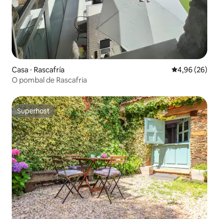
Casa ⋅ Rascafría
4,96 de uma a
4,96 (26)
O pombal de Rascafria
Superhost
Superhost