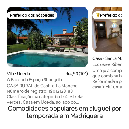
Preferido dos hóspedes
Preferido dos 
Preferido dos hóspedes
Entre os melhore
Casa ⋅ Santa María
dillo
Exclusive Ribera d
Netflix e Wifi
Uma joia complet
Vila ⋅ Uceda
4,93 de uma avaliação média de 
4,93 (101)
que combina histó
A Fazenda Espaço Shangrila
Reformada a partir
CASA RURAL de Castilla-La Mancha.
casa inclui uma 
Número de registro: 19012128183
essência histórica. Localizada em um
Classificação na categoria de 4 estrelas
cidade de apenas 7
verdes. Casa em Uceda, ao lado do
silêncio é o maior luxo. Equi
Comodidades populares em aluguel por
campo, a 50 minutos de Madri.
todas as comodida
Localizada em uma grande propriedade
séries e filmes fav
temporada em Madriguera
com um belo jardim. Original,
enquanto saboreia
confortável e muito iluminada. Fresca no
com nossa cafete