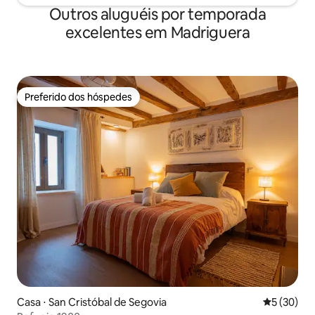
Outros aluguéis por temporada
excelentes em Madriguera
Preferido dos hóspedes
Preferido dos hóspedes
Casa ⋅ San Cristóbal de Segovia
5 de uma a
5 (30)