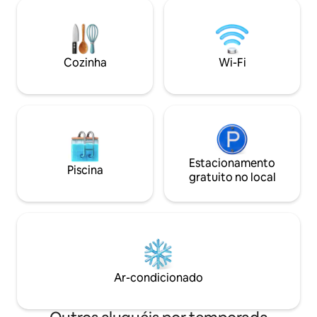
perfeitamente pos
e garagem privativa. Situado entre a
explorar ou relaxa
natureza e trilhas para caminhadas, a
aventura ou relax
poucos minutos da Praia da Calheta, da
este santuário tra
Praia da Madalena do Mar e de cafés.
equilíbrio perfeit
Cozinha
Wi-Fi
Perfeito para famílias e amigos. Carro
descobrir ou um r
necessário.
as energias.
Estacionamento
Piscina
gratuito no local
Ar-condicionado