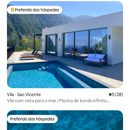
Preferido dos hóspedes
Entre os melhores preferidos dos hóspedes
Vila ⋅ Sao Vicente
5 de uma a
5 (28)
Vila com vista para o mar | Piscina de borda infinita,
banheira de hidromassagem, sauna
Preferido dos hóspedes
Preferido dos hóspedes