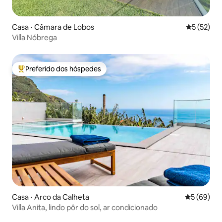
Casa ⋅ Câmara de Lobos
5 de uma a
5 (52)
Villa Nóbrega
Preferido dos hóspedes
Entre os melhores preferidos dos hóspedes
Casa ⋅ Arco da Calheta
5 de uma a
5 (69)
Villa Anita, lindo pôr do sol, ar condicionado