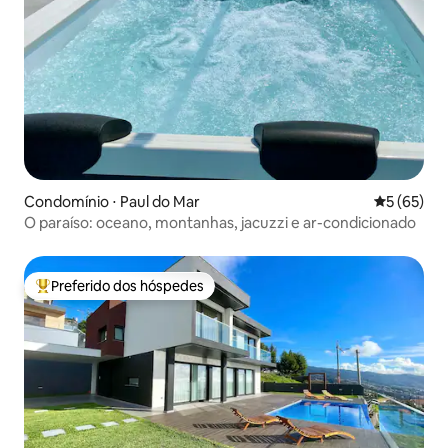
Condomínio ⋅ Paul do Mar
5 de uma a
5 (65)
O paraíso: oceano, montanhas, jacuzzi e ar-condicionado
Preferido dos hóspedes
Entre os melhores preferidos dos hóspedes