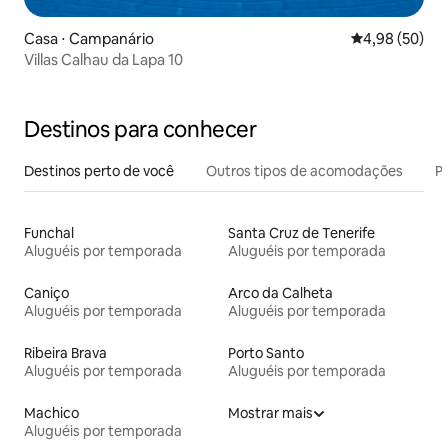
Casa ⋅ Campanário
4,98 de uma a
4,98 (50)
Villas Calhau da Lapa 10
Destinos para conhecer
Destinos perto de você
Outros tipos de acomodações
Pr
Funchal
Santa Cruz de Tenerife
Aluguéis por temporada
Aluguéis por temporada
Caniço
Arco da Calheta
Aluguéis por temporada
Aluguéis por temporada
Ribeira Brava
Porto Santo
Aluguéis por temporada
Aluguéis por temporada
Machico
Mostrar mais
Aluguéis por temporada