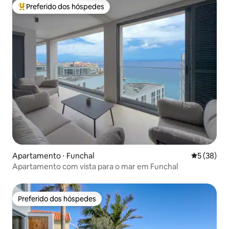
Preferido dos hóspedes
Entre os melhores preferidos dos hóspedes
Apartamento ⋅ Funchal
5 de uma a
5 (38)
Apartamento com vista para o mar em Funchal
Preferido dos hóspedes
Preferido dos hóspedes