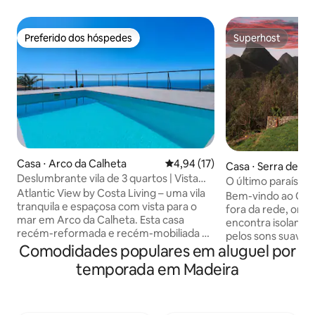
Preferido dos hóspedes
Superhost
Preferido dos hóspedes
Superhost
Casa ⋅ Arco da Calheta
4,94 de uma avaliação média de
4,94 (17)
Casa ⋅ Serra de Á
Deslumbrante vila de 3 quartos | Vista
O último paraíso 
para o mar, piscina privativa
Atlantic View by Costa Living – uma vila
montanha da Made
Bem-vindo ao On t
tranquila e espaçosa com vista para o
fora da rede, ond
mar em Arco da Calheta. Esta casa
encontra isolamen
recém-reformada e recém-mobiliada de
pelos sons suaves
3 quartos (acomoda 9 pessoas) possui
Comodidades populares em aluguel por
cascata, relaxe c
piscina privativa, vista panorâmica para o
que se estendem p
temporada em Madeira
Atlântico e para a montanha, varanda e
Situado no coração
sala de estar moderna em plano aberto.
de ambas as costas
Desfrute de Wi-Fi rápido, Smart TV,
caminhada à sua p
cozinha totalmente equipada, lavanderia