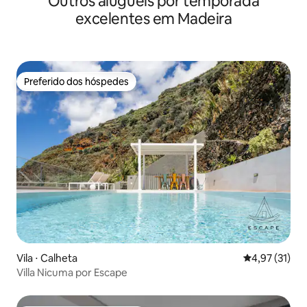
Outros aluguéis por temporada
excelentes em Madeira
Preferido dos hóspedes
Preferido dos hóspedes
Vila ⋅ Calheta
4,97 de uma a
4,97 (31)
Villa Nicuma por Escape