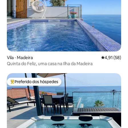
Vila ⋅ Madeira
4,91 de uma a
4,91 (58)
Quinta do Feliz, uma casa na Ilha da Madeira
Preferido dos hóspedes
Entre os melhores preferidos dos hóspedes