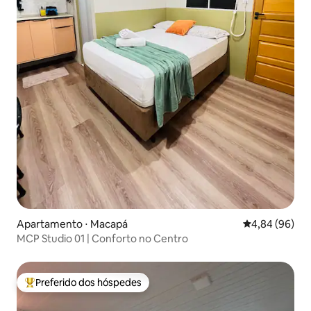
Apartamento ⋅ Macapá
4,84 de uma av
4,84 (96)
MCP Studio 01 | Conforto no Centro
Preferido dos hóspedes
Entre os melhores preferidos dos hóspedes