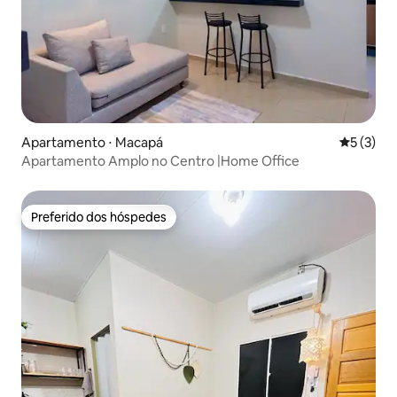
Apartamento ⋅ Macapá
5 de uma 
5 (3)
Apartamento Amplo no Centro |Home Office
Preferido dos hóspedes
Preferido dos hóspedes