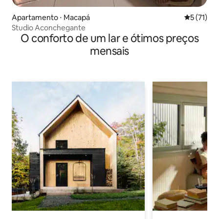
Apartamento ⋅ Macapá
5 de uma a
5 (71)
Studio Aconchegante
O conforto de um lar e ótimos preços
mensais