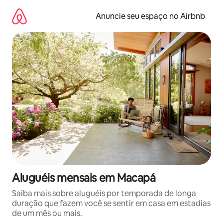
Pular
para
Anuncie seu espaço no Airbnb
o
conteúdo
Aluguéis mensais em Macapá
Saiba mais sobre aluguéis por temporada de longa
duração que fazem você se sentir em casa em estadias
de um mês ou mais.