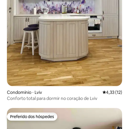
Condomínio ⋅ Lviv
4,33 de uma a
4,33 (12)
Conforto total para dormir no coração de Lviv
Preferido dos hóspedes
Preferido dos hóspedes