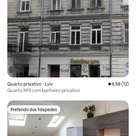
Quarto privativo ⋅ Lviv
4,58 de uma a
4,58 (12)
Quarto №3 com banheiro privativo
Preferido dos hóspedes
Preferido dos hóspedes