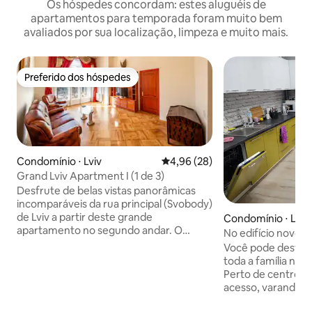
Os hóspedes concordam: estes aluguéis de
apartamentos para temporada foram muito bem
avaliados por sua localização, limpeza e muito mais.
Preferido dos hóspedes
Preferido dos hóspedes
Condomínio ⋅ Lviv
4,96 de uma avaliação média de
4,96 (28)
Grand Lviv Apartment I (1 de 3)
Desfrute de belas vistas panorâmicas
incomparáveis da rua principal (Svobody)
de Lviv a partir deste grande
Condomínio ⋅ Lviv
apartamento no segundo andar. O
No edifício novo
edifício histórico foi originalmente
gratuito, é adequa
Você pode desfrut
construído como um banco em 1892,
grandes de 2-4-6 
toda a família nes
durante o pico cultural húngaro da
amigos. Fica a 1 k
Perto de centros c
Áustria, e contou com as primeiras luzes
New Point e do Epi
acesso, varanda e 
a gás internas em Lviv. A remodelação
ópera lbiv. É adeq
completa para o lb
moderna inclui comodidades como um