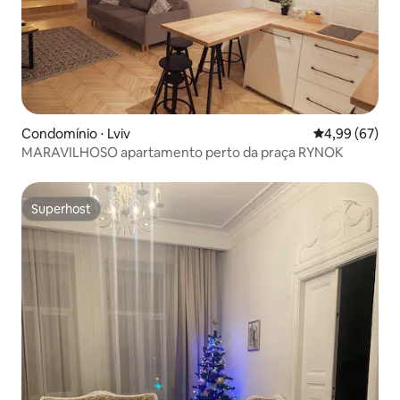
Condomínio ⋅ Lviv
4,99 de uma a
4,99 (67)
MARAVILHOSO apartamento perto da praça RYNOK
Superhost
Superhost