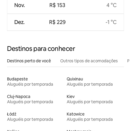
Nov.
R$ 153
4 °C
Dez.
R$ 229
-1 °C
Destinos para conhecer
Destinos perto de você
Outros tipos de acomodações
Pr
Budapeste
Quixinau
Aluguéis por temporada
Aluguéis por temporada
Cluj-Napoca
Kiev
Aluguéis por temporada
Aluguéis por temporada
Łódź
Katowice
Aluguéis por temporada
Aluguéis por temporada