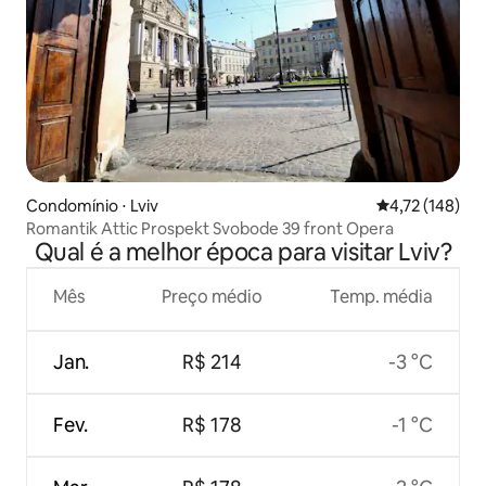
Condomínio ⋅ Lviv
4,72 de uma av
4,72 (148)
Romantik Attic Prospekt Svobode 39 front Opera
Qual é a melhor época para visitar Lviv?
Mês
Preço médio
Temp. média
Jan.
R$ 214
-3 °C
Fev.
R$ 178
-1 °C