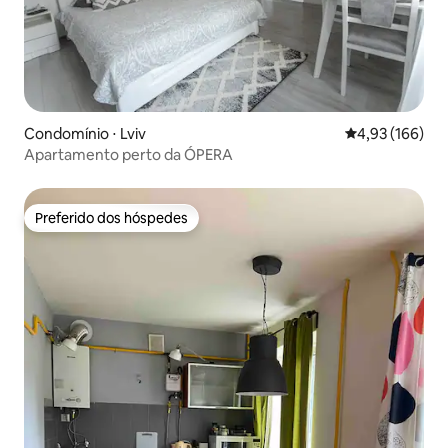
Condomínio ⋅ Lviv
4,93 de uma av
4,93 (166)
Apartamento perto da ÓPERA
Preferido dos hóspedes
Preferido dos hóspedes