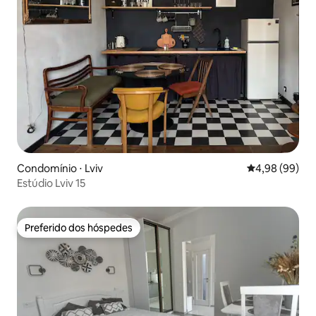
Condomínio ⋅ Lviv
4,98 de uma av
4,98 (99)
Estúdio Lviv 15
Preferido dos hóspedes
Preferido dos hóspedes