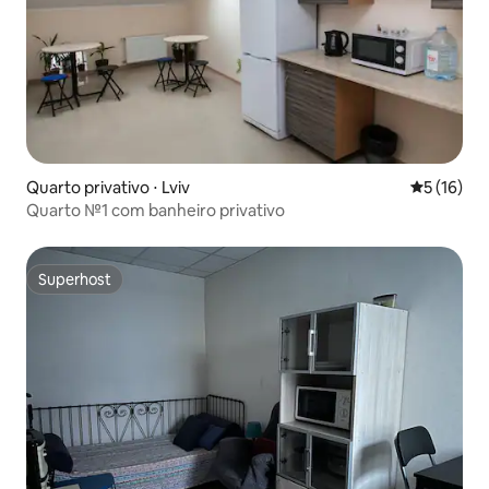
Quarto privativo ⋅ Lviv
5 de uma a
5 (16)
Quarto №1 com banheiro privativo
Superhost
Superhost