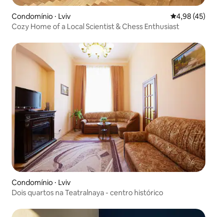
Condomínio ⋅ Lviv
4,98 de uma a
4,98 (45)
Cozy Home of a Local Scientist & Chess Enthusiast
Condomínio ⋅ Lviv
Dois quartos na Teatralnaya - centro histórico