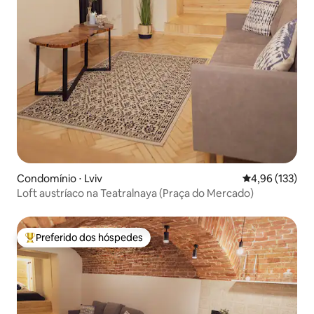
Condomínio ⋅ Lviv
4,96 de uma av
4,96 (133)
Loft austríaco na Teatralnaya (Praça do Mercado)
Preferido dos hóspedes
Entre os melhores preferidos dos hóspedes