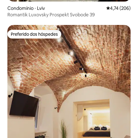
Condomínio ⋅ Lviv
4,74 de uma av
4,74 (206)
Romantik Luxovsky Prospekt Svobode 39
Preferido dos hóspedes
Preferido dos hóspedes