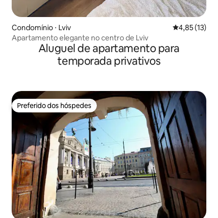
Condomínio ⋅ Lviv
4,85 de uma a
4,85 (13)
Apartamento elegante no centro de Lviv
Aluguel de apartamento para
temporada privativos
Preferido dos hóspedes
Preferido dos hóspedes