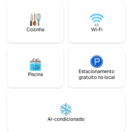
turístico nas prox
Batu e do Monte 
e minimercado loc
caminhada. Com fá
Grab/Gojek, se loc
Cozinha
Wi-Fi
Ideal para famíli
escapadela diverti
Estacionamento
Piscina
gratuito no local
Ar-condicionado