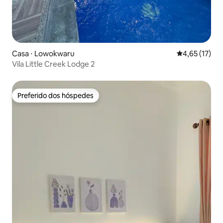
Casa ⋅ Lowokwaru
4,65 de uma a
4,65 (17)
Vila Little Creek Lodge 2
Preferido dos hóspedes
Preferido dos hóspedes