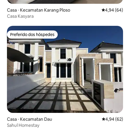
Casa ⋅ Kecamatan Karang Ploso
4,94 de uma av
4,94 (64)
Casa Kasyara
Preferido dos hóspedes
Preferido dos hóspedes
Casa ⋅ Kecamatan Dau
4,94 de uma a
4,94 (62)
Sahul Homestay