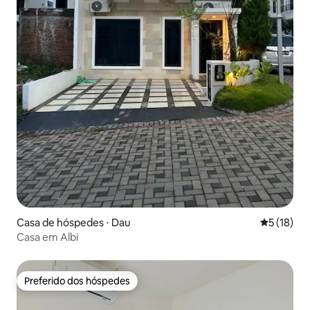
Casa de hóspedes ⋅ Dau
5 de uma a
5 (18)
Casa em Albi
Preferido dos hóspedes
Preferido dos hóspedes