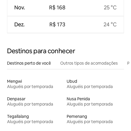
Nov.
R$ 168
25 °C
Dez.
R$ 173
24 °C
Destinos para conhecer
Destinos perto de você
Outros tipos de acomodações
Pr
Mengwi
Ubud
Aluguéis por temporada
Aluguéis por temporada
Denpasar
Nusa Penida
Aluguéis por temporada
Aluguéis por temporada
Tegallalang
Pemenang
Aluguéis por temporada
Aluguéis por temporada