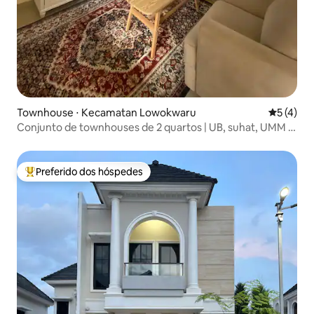
Townhouse ⋅ Kecamatan Lowokwaru
5 de uma 
5 (4)
Conjunto de townhouses de 2 quartos | UB, suhat, UMM |
5 hóspedes
Preferido dos hóspedes
Entre os melhores preferidos dos hóspedes