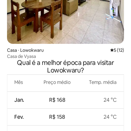
Casa ⋅ Lowokwaru
5 de uma a
5 (12)
Casa de Vyasa
Qual é a melhor época para visitar
Lowokwaru?
Mês
Preço médio
Temp. média
Jan.
R$ 168
24 °C
Fev.
R$ 158
24 °C