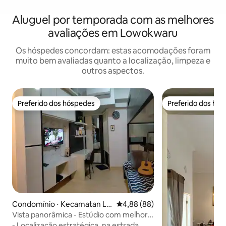
Aluguel por temporada com as melhores
avaliações em Lowokwaru
Os hóspedes concordam: estas acomodações foram
muito bem avaliadas quanto a localização, limpeza e
outros aspectos.
Preferido dos hóspedes
Preferido dos hó
Preferido dos hóspedes
Preferido dos hó
Condomínio ⋅ Kecamatan Lo
4,88 de uma avaliação média de
4,88 (88)
wokwaru
Vista panorâmica - Estúdio com melhor
custo-benefício com Wi-Fi e Netflix
- Localização estratégica, na estrada