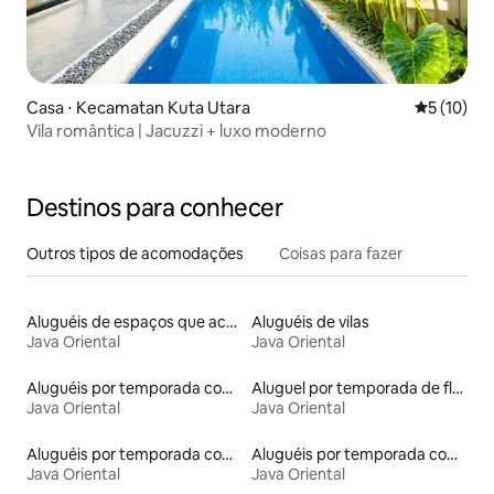
Casa ⋅ Kecamatan Kuta Utara
5 de uma a
5 (10)
Vila romântica | Jacuzzi + luxo moderno
Destinos para conhecer
Outros tipos de acomodações
Coisas para fazer
Aluguéis de espaços que aceitam animais de estimação
Aluguéis de vilas
Java Oriental
Java Oriental
Aluguéis por temporada com banheira
Aluguel por temporada de flats
Java Oriental
Java Oriental
Aluguéis por temporada com café da manhã
Aluguéis por temporada com acesso ao lago
Java Oriental
Java Oriental