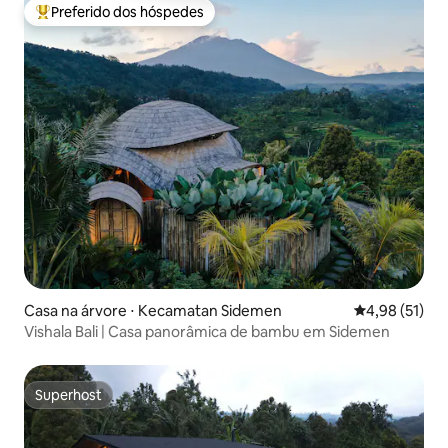
Preferido dos hóspedes
Entre os melhores preferidos dos hóspedes
Casa na árvore ⋅ Kecamatan Sidemen
4,98 de uma a
4,98 (51)
Vishala Bali | Casa panorâmica de bambu em Sidemen
Superhost
Superhost