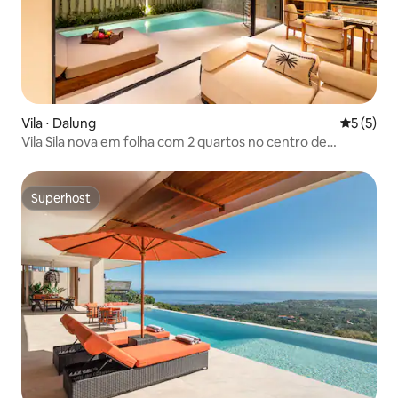
Vila ⋅ Dalung
5 de uma 
5 (5)
Vila Sila nova em folha com 2 quartos no centro de
Canggu
Superhost
Superhost