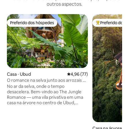
outros aspectos.
Preferido dos hóspedes
Preferido dos 
Preferido dos hóspedes
Entre os melhore
Casa ⋅ Ubud
4,96 de uma avaliação média de
4,96 (77)
O romance na selva junto aos arrozais –
Vila em Ubud
No ar da selva, onde o tempo
desacelera. Bem-vindo ao The Jungle
Romance — uma vila privativa em uma
casa na árvore no centro de Ubud,
situada entre coqueiros, com arrozais de
um lado e selva ao redor. Acorde com a
luz suave que entra pelo vidro do chão
ao teto. Relaxe na rede acima do verde.
Casa na árvore ⋅ 