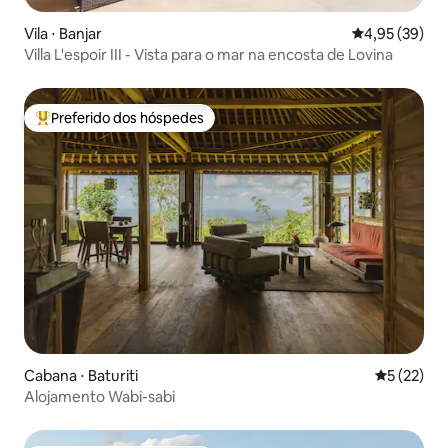
Vila ⋅ Banjar
4,95 de uma a
4,95 (39)
Villa L'espoir III - Vista para o mar na encosta de Lovina
Preferido dos hóspedes
Entre os melhores preferidos dos hóspedes
Cabana ⋅ Baturiti
5 de uma a
5 (22)
Alojamento Wabi-sabi