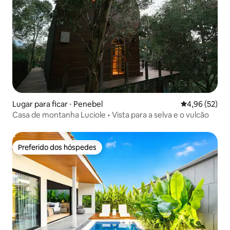
Lugar para ficar ⋅ Penebel
4,96 de uma a
4,96 (52)
Casa de montanha Luciole • Vista para a selva e o vulcão
Preferido dos hóspedes
Preferido dos hóspedes