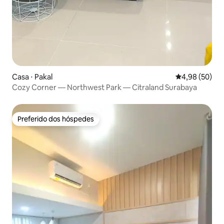
Casa ⋅ Pakal
4,98 de uma a
4,98 (50)
Cozy Corner — Northwest Park — Citraland Surabaya
Preferido dos hóspedes
Preferido dos hóspedes