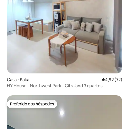
Casa ⋅ Pakal
4,92 de uma a
4,92 (72)
HY House - Northwest Park - Citraland 3 quartos
Preferido dos hóspedes
Preferido dos hóspedes