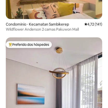
Condomínio ⋅ Kecamatan Sambikerep
4,72 de uma av
4,72 (141)
Wildflower Anderson 2 camas Pakuwon Mall
Preferido dos hóspedes
Entre os melhores preferidos dos hóspedes