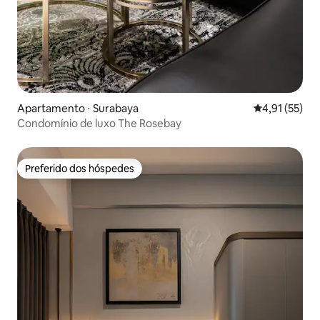
Apartamento ⋅ Surabaya
4,91 de uma a
4,91 (55)
Condomínio de luxo The Rosebay
Preferido dos hóspedes
Preferido dos hóspedes