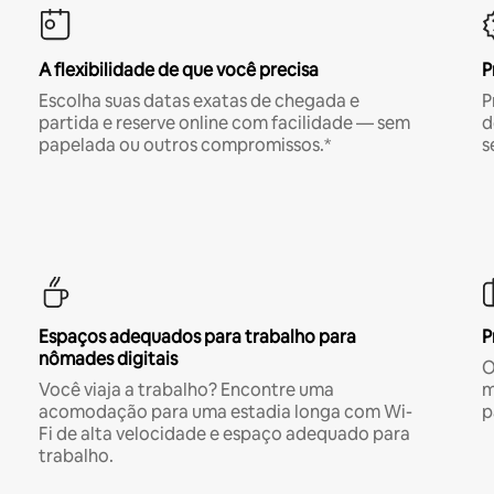
A flexibilidade de que você precisa
P
Escolha suas datas exatas de chegada e
P
partida e reserve online com facilidade — sem
d
papelada ou outros compromissos.*
s
Espaços adequados para trabalho para
P
nômades digitais
O
Você viaja a trabalho? Encontre uma
m
acomodação para uma estadia longa com Wi-
p
Fi de alta velocidade e espaço adequado para
trabalho.