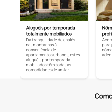
Aluguéis por temporada
Nôma
totalmente mobiliados
profi
Da tranquilidade de chalés
Acom
nas montanhas à
para 
conveniência de
nôma
apartamentos urbanos, estes
adequ
aluguéis por temporada
mobiliados têm todas as
comodidades de um lar.
Comod