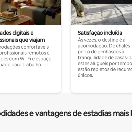
des digitais e
Satisfação incluída
ssionais que viajam
Às vezes, o destino é a
acomodação. De chalés
odações confortáveis
perto de penhascos à
profissionais remotos e
tranquilidade de casas-b
des com Wi-Fi e espaço
estes aluguéis por temp
ado para trabalho.
estão repletos de recurs
únicos.
idades e vantagens de estadias mais 