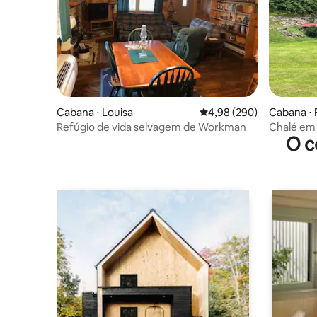
Cabana ⋅ Louisa
4,98 de uma avaliação m
4,98 (290)
Cabana ⋅ 
Refúgio de vida selvagem de Workman
Chalé em 
O c