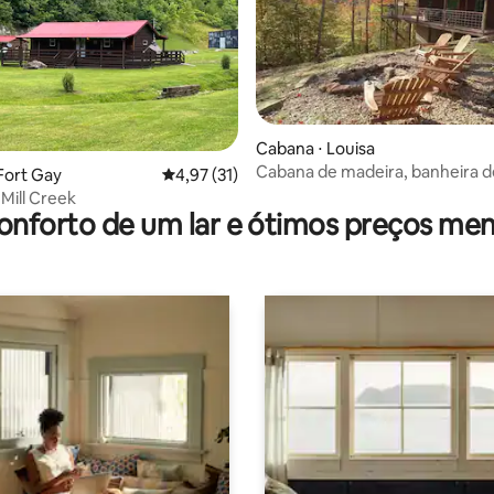
Cabana ⋅ Louisa
Cabana de madeira, banheira d
édia de 5, 290 avaliações
Fort Gay
4,97 de uma avaliação média de 5, 31 avalia
4,97 (31)
hidromassagem, rampa de barc
Mill Creek
a 1 milha!
onforto de um lar e ótimos preços men