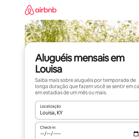
Pular
para
o
conteúdo
Aluguéis mensais em
Louisa
Saiba mais sobre aluguéis por temporada de
longa duração que fazem você se sentir em c
em estadias de um mês ou mais.
Localização
Quando os resultados estiverem disponíveis, expl
Check-in