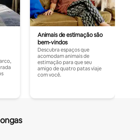
Animais de estimação são
bem-vindos
Descubra espaços que
acomodam animais de
arco,
estimação para que seu
orada
amigo de quatro patas viaje
os
com você.
longas