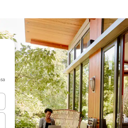
asa
ore-os usando as seta para cima e para baixo do teclado ou tocando e