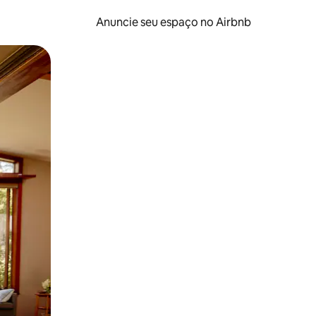
Anuncie seu espaço no Airbnb
 deslizando o dedo na tela.