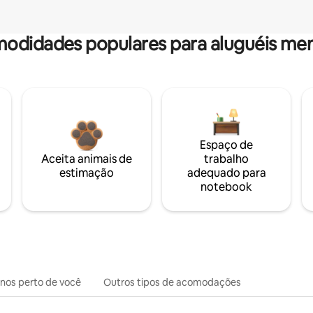
odidades populares para aluguéis men
Espaço de
Aceita animais de
trabalho
estimação
adequado para
notebook
inos perto de você
Outros tipos de acomodações