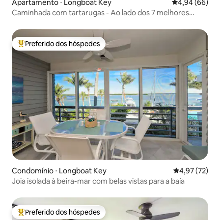
Apartamento ⋅ Longboat Key
4,94 de uma av
4,94 (66)
Caminhada com tartarugas - Ao lado dos 7 melhores
restaurantes - Caminhada fácil até a praia
Preferido dos hóspedes
Entre os melhores preferidos dos hóspedes
Condomínio ⋅ Longboat Key
4,97 de uma a
4,97 (72)
Joia isolada à beira-mar com belas vistas para a baía
Preferido dos hóspedes
Entre os melhores preferidos dos hóspedes