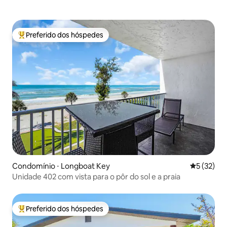
Preferido dos hóspedes
Entre os melhores preferidos dos hóspedes
Condomínio ⋅ Longboat Key
5 de uma a
5 (32)
Unidade 402 com vista para o pôr do sol e a praia
Preferido dos hóspedes
Entre os melhores preferidos dos hóspedes