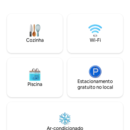
Beach Castle Resort, é o aluguel de
para uma pequena f
férias de praia ideal para famílias ou
Bela área externa
casais que procuram uma escapada
churrasqueira, sof
tranquila. Caminhe até restaurantes e
jantar e mesa de 
cafés locais a partir do seu retiro
ar livre no seu melhor. Os inq
tranquilo. Uma acomodação que os
também podem des
hóspedes adoram, consistentemente
ao Cedar 's Racque
Cozinha
Wi-Fi
classificada entre as 5% melhores
tênis, pickle ball
acomodações no Airbnb.
bicicletas.
Estacionamento
Piscina
gratuito no local
Ar-condicionado