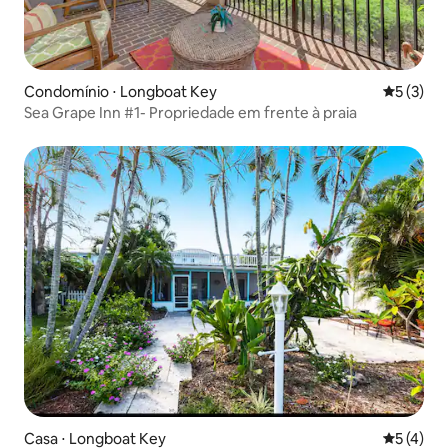
Condomínio ⋅ Longboat Key
5 de uma 
5 (3)
Sea Grape Inn #1- Propriedade em frente à praia
Casa ⋅ Longboat Key
5 de uma 
5 (4)