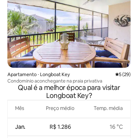
Apartamento ⋅ Longboat Key
5 de uma a
5 (29)
Condomínio aconchegante na praia privativa
Qual é a melhor época para visitar
Longboat Key?
Mês
Preço médio
Temp. média
Jan.
R$ 1.286
16 °C