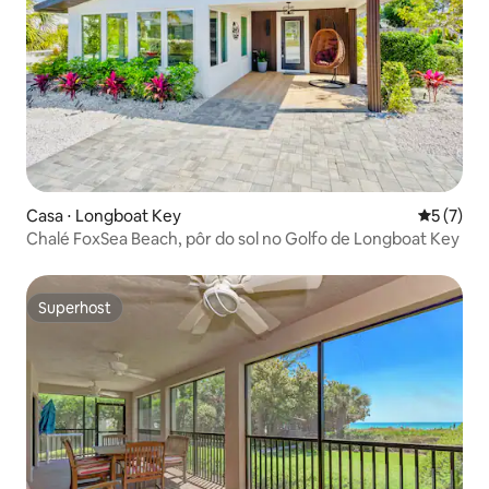
Casa ⋅ Longboat Key
5 de uma 
5 (7)
Chalé FoxSea Beach, pôr do sol no Golfo de Longboat Key
Superhost
Superhost