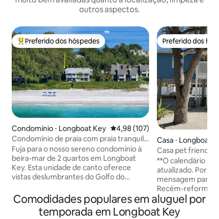
outros aspectos.
Preferido dos hóspedes
Preferido dos hó
Entre os melhores preferidos dos hóspedes
Preferido dos hó
Condomínio ⋅ Longboat Key
4,98 de uma avaliação média de 
4,98 (107)
Condomínio de praia com praia tranquila
Casa ⋅ Longboat 
e privativa
Fuja para o nosso sereno condomínio à
Casa pet friendly
beira-mar de 2 quartos em Longboat
garantido à praia!
**O calendário n
Key. Esta unidade de canto oferece
atualizado. Por favor, envie-me uma
vistas deslumbrantes do Golfo do
mensagem para dat
México e acomoda 6 pessoas. Desfrute
Recém-reformado 3/2. Loca
de acesso direto à praia, piscina
Comodidades populares em aluguel por
localização, local
aquecida e pátio privativo perfeito para
ande de bicicleta 
temporada em Longboat Key
o pôr do sol. Localizado no tranquilo
melhores restaurantes 