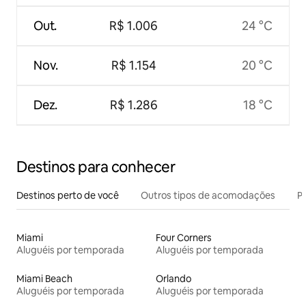
Out.
R$ 1.006
24 °C
Nov.
R$ 1.154
20 °C
Dez.
R$ 1.286
18 °C
Destinos para conhecer
Destinos perto de você
Outros tipos de acomodações
Pr
Miami
Four Corners
Aluguéis por temporada
Aluguéis por temporada
Miami Beach
Orlando
Aluguéis por temporada
Aluguéis por temporada