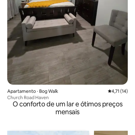
Apartamento ⋅ Bog Walk
4,71 de uma a
4,71 (14)
Church Road Haven
O conforto de um lar e ótimos preços
mensais