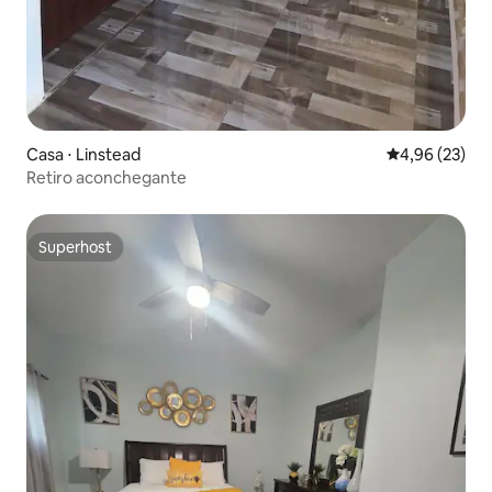
Casa ⋅ Linstead
4,96 de uma a
4,96 (23)
Retiro aconchegante
Superhost
Superhost