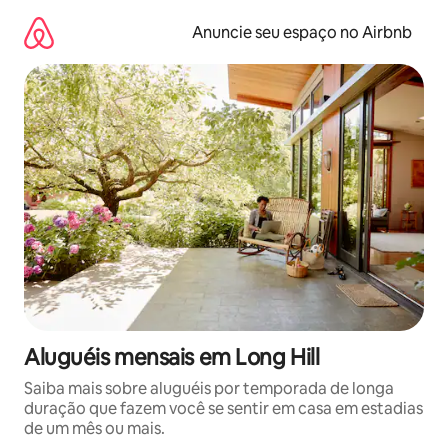
Pular
para
Anuncie seu espaço no Airbnb
o
conteúdo
Aluguéis mensais em Long Hill
Saiba mais sobre aluguéis por temporada de longa
duração que fazem você se sentir em casa em estadias
de um mês ou mais.