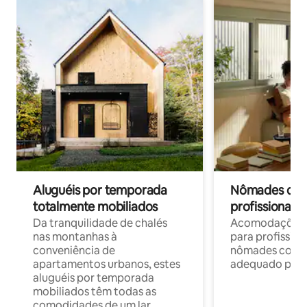
Aluguéis por temporada
Nômades digit
totalmente mobiliados
profissionais 
Da tranquilidade de chalés
Acomodações c
nas montanhas à
para profission
conveniência de
nômades com W
apartamentos urbanos, estes
adequado para 
aluguéis por temporada
mobiliados têm todas as
comodidades de um lar.