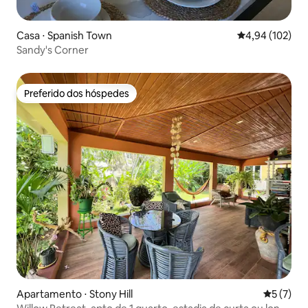
Casa ⋅ Spanish Town
4,94 de uma av
4,94 (102)
Sandy's Corner
Preferido dos hóspedes
Preferido dos hóspedes
Apartamento ⋅ Stony Hill
5 de uma 
5 (7)