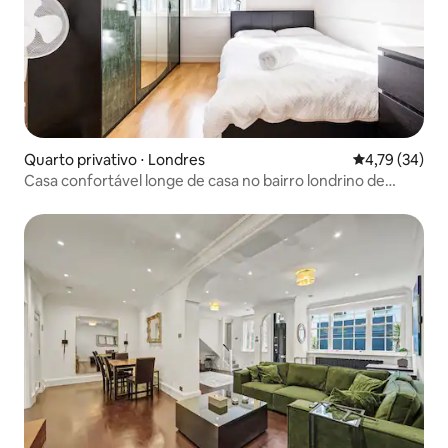
Quarto privativo ⋅ Londres
4,79 de uma a
4,79 (34)
Casa confortável longe de casa no bairro londrino de
Bexley