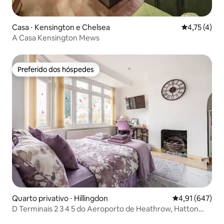
Casa ⋅ Kensington e Chelsea
4,75 de uma 
4,75 (4)
A Casa Kensington Mews
Preferido dos hóspedes
Preferido dos hóspedes
Quarto privativo ⋅ Hillingdon
4,91 de uma av
4,91 (647)
D Terminais 2 3 4 5 do Aeroporto de Heathrow, Hatton
Cross