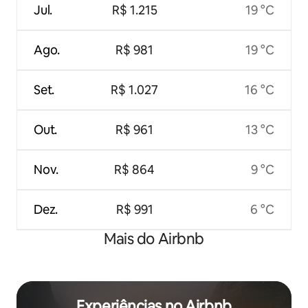
Jul.
R$ 1.215
19 °C
Ago.
R$ 981
19 °C
Set.
R$ 1.027
16 °C
Out.
R$ 961
13 °C
Nov.
R$ 864
9 °C
Dez.
R$ 991
6 °C
Mais do Airbnb
Experiências no Airbnb