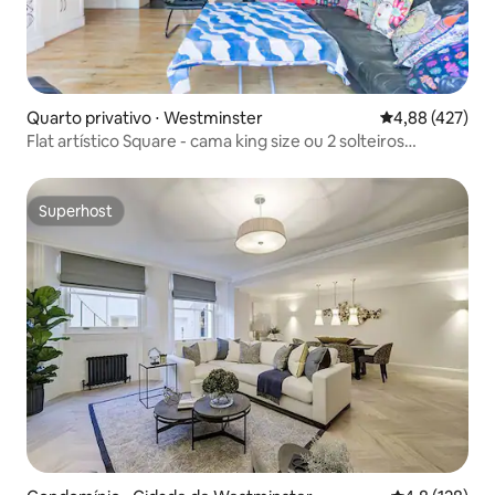
Quarto privativo ⋅ Westminster
4,88 de uma av
4,88 (427)
Flat artístico Square - cama king size ou 2 solteiros
Superanfitrião
Superhost
Superhost