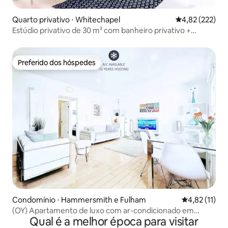
Quarto privativo ⋅ Whitechapel
4,82 de uma av
4,82 (222)
Estúdio privativo de 30 m² com banheiro privativo +
cozinha compacta
Preferido dos hóspedes
Preferido dos hóspedes
Condomínio ⋅ Hammersmith e Fulham
4,82 de uma a
4,82 (11)
(OY) Apartamento de luxo com ar-condicionado em
Qual é a melhor época para visitar
Brackenbury, 4 metrôs, 2 camas grandes