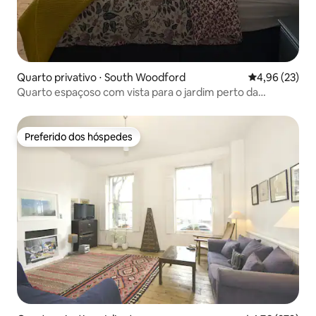
Quarto privativo ⋅ South Woodford
4,96 de uma a
4,96 (23)
Quarto espaçoso com vista para o jardim perto da
estação.
Preferido dos hóspedes
Preferido dos hóspedes