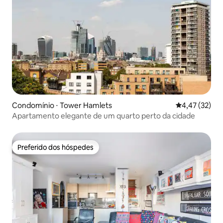
Condomínio ⋅ Tower Hamlets
4,47 de uma a
4,47 (32)
Apartamento elegante de um quarto perto da cidade
Preferido dos hóspedes
Preferido dos hóspedes