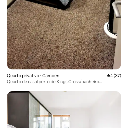
Quarto privativo ⋅ Camden
4 de uma a
4 (37)
Quarto de casal perto de Kings Cross/banheiro
compartilhado