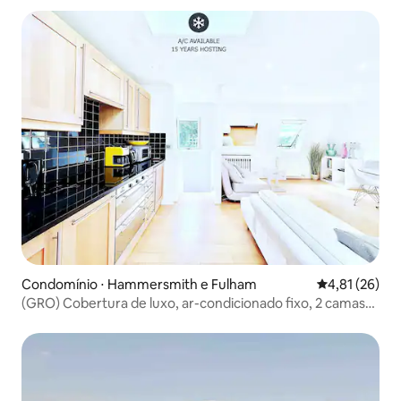
Condomínio ⋅ Hammersmith e Fulham
4,81 de uma a
4,81 (26)
(GRO) Cobertura de luxo, ar-condicionado fixo, 2 camas
grandes