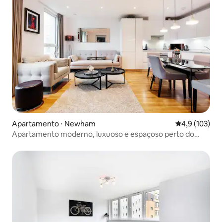
Apartamento ⋅ Newham
4,9 de uma av
4,9 (103)
Apartamento moderno, luxuoso e espaçoso perto do
Parque Olímpico