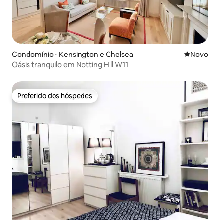
Condomínio ⋅ Kensington e Chelsea
Novo lugar
Novo
Oásis tranquilo em Notting Hill W11
Preferido dos hóspedes
Preferido dos hóspedes