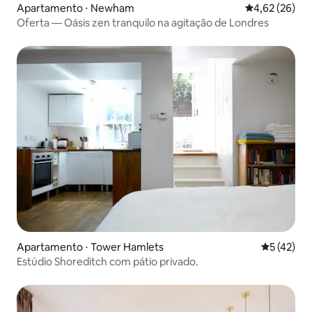
Apartamento ⋅ Newham
4,62 de uma a
4,62 (26)
Oferta — Oásis zen tranquilo na agitação de Londres
Apartamento ⋅ Tower Hamlets
5 de uma a
5 (42)
Estúdio Shoreditch com pátio privado.