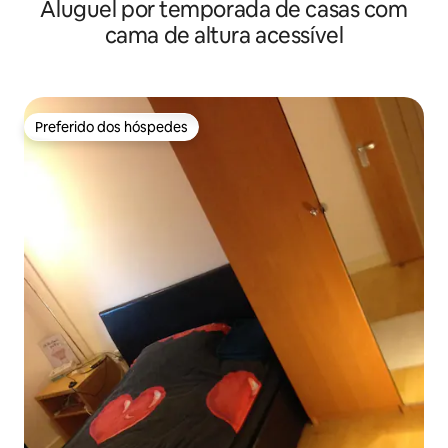
Aluguel por temporada de casas com
superking
cama de altura acessível
Preferido dos hóspedes
Preferido dos hóspedes