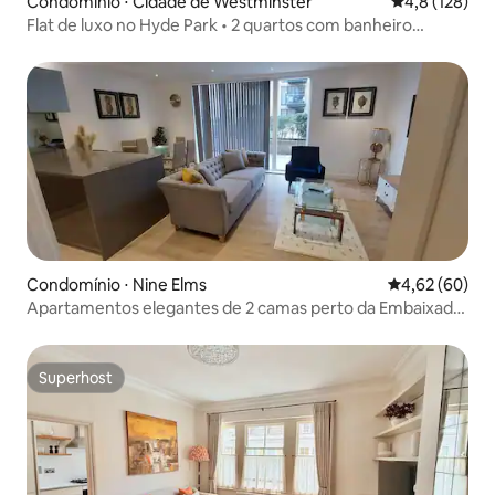
Condomínio ⋅ Cidade de Westminster
4,8 de uma av
4,8 (128)
Flat de luxo no Hyde Park • 2 quartos com banheiro
privativo • Pátio
Condomínio ⋅ Nine Elms
4,62 de uma a
4,62 (60)
Apartamentos elegantes de 2 camas perto da Embaixada
dos EUA
Superhost
Superhost