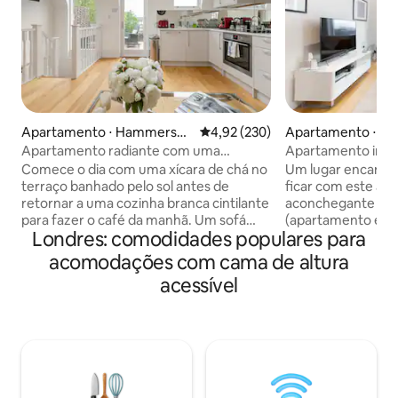
Apartamento ⋅ Hammersmi
4,92 de uma avaliação média de 
4,92 (230)
Apartamento ⋅ Ca
th e Fulham
wn North
Apartamento radiante com uma
Apartamento intei
varanda encantadora no terraço
perto de Canary W
Comece o dia com uma xícara de chá no
Um lugar encantad
terraço banhado pelo sol antes de
ficar com este ap
retornar a uma cozinha branca cintilante
aconchegante e c
para fazer o café da manhã. Um sofá
(apartamento está
Londres: comodidades populares para
confortável oferece um local
Fi) com varanda ve
encantador para ler um livro dentro
configurações no
acomodações com cama de altura
deste apartamento revigorante em um
Localização do a
acessível
encantador edifício georgiano. Este
para depois do co
apartamento no último andar
economiza pelo 
recentemente reformado está
enquanto você está 
localizado a poucos minutos do metrô
leste, enquanto 8
Fulham Broadway, oferecendo acesso
oeste na Linha Jubilee. A esta
versátil a todo o centro de Londres. Uma
próxima é Canning
sala de recepção iluminada e arejada
Tube e Docklands L