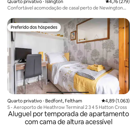
Quarto privativo ⋅ Islington
4,76 de uma av
4,76 (279)
Confortável acomodação de casal perto de Newington
Green
Preferido dos hóspedes
Preferido dos hóspedes
Quarto privativo ⋅ Bedfont, Feltham
4,89 de uma aval
4,89 (1.063)
S - Aeroporto de Heathrow Terminal 2 3 4 5 Hatton Cross
Aluguel por temporada de apartamento
com cama de altura acessível