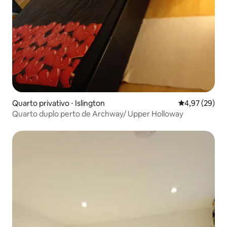
Quarto privativo ⋅ Islington
4,97 de uma a
4,97 (29)
Quarto duplo perto de Archway/ Upper Holloway