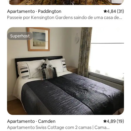
Apartamento ⋅ Paddington
4,84 de uma a
4,84 (31)
Passeie por Kensington Gardens saindo de uma casa de
época
Superhost
Superhost
Apartamento ⋅ Camden
4,89 de uma a
4,89 (19)
Apartamento Swiss Cottage com 2 camas | Cama