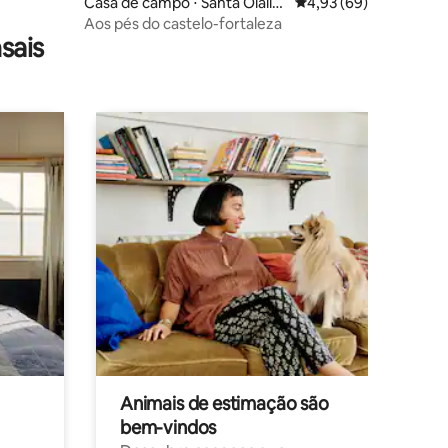
Casa de campo ⋅ Santa Olalla
4,93 de uma avaliação
4,93 (69)
del Cala
Aos pés do castelo-fortaleza
sais
Animais de estimação são
bem-vindos