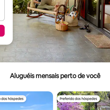
Aluguéis mensais perto de você
o dos hóspedes
Preferido dos hóspedes
o dos hóspedes
Preferido dos hóspedes