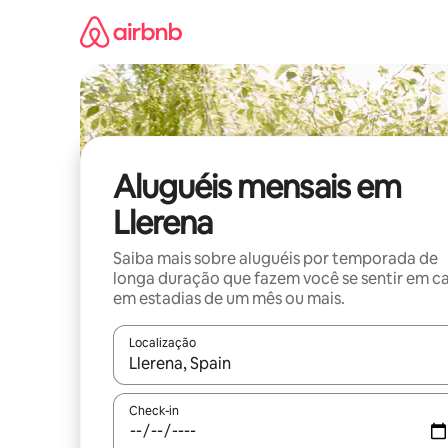
Pular
para
o
conteúdo
Aluguéis mensais em
Llerena
Saiba mais sobre aluguéis por temporada de
longa duração que fazem você se sentir em c
em estadias de um mês ou mais.
Localização
Quando os resultados estiverem disponíveis, expl
Check-in