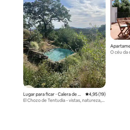
Apartamen
O céu da
Lugar para ficar ⋅ Calera de Le
4,95 de uma avaliação 
4,95 (19)
ón
El Chozo de Tentudia - vistas, natureza,
tranquilidade