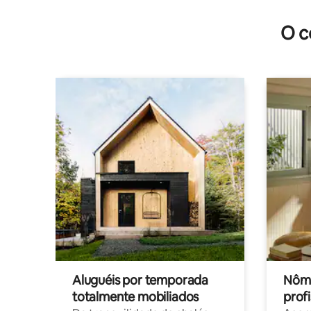
O c
Aluguéis por temporada
Nôma
totalmente mobiliados
profi