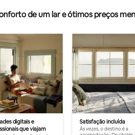
onforto de um lar e ótimos preços men
des digitais e
Satisfação incluída
ssionais que viajam
Às vezes, o destino é a
acomodação. De chalés