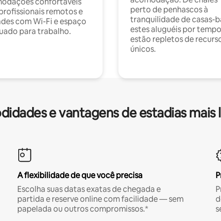
odações confortáveis
perto de penhascos à
profissionais remotos e
tranquilidade de casas-b
des com Wi-Fi e espaço
estes aluguéis por temp
ado para trabalho.
estão repletos de recurs
únicos.
idades e vantagens de estadias mais 
A flexibilidade de que você precisa
P
Escolha suas datas exatas de chegada e
P
partida e reserve online com facilidade — sem
d
papelada ou outros compromissos.*
s