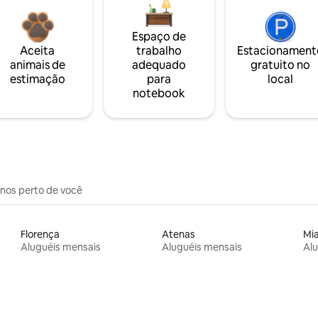
Espaço de
Aceita
trabalho
Estacionament
animais de
adequado
gratuito no
estimação
para
local
notebook
inos perto de você
Florença
Atenas
Mi
Aluguéis mensais
Aluguéis mensais
Alu