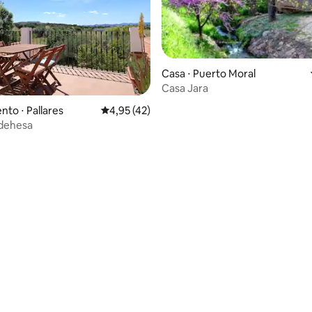
Casa ⋅ Puerto Moral
Casa Jara
to ⋅ Pallares
4,95 de uma avaliação média de 5, 42 avalia
4,95 (42)
 dehesa
média de 5, 19 avaliações