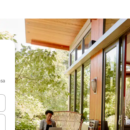
asa
ore-os usando as seta para cima e para baixo do teclado ou tocando e