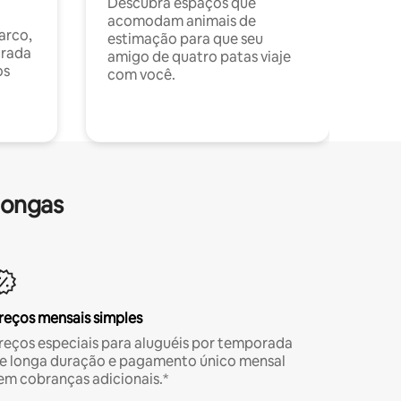
Descubra espaços que
acomodam animais de
arco,
estimação para que seu
orada
amigo de quatro patas viaje
os
com você.
longas
reços mensais simples
reços especiais para aluguéis por temporada
e longa duração e pagamento único mensal
em cobranças adicionais.*