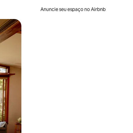
Anuncie seu espaço no Airbnb
 deslizando o dedo na tela.