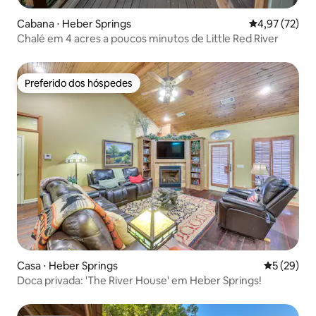
Cabana ⋅ Heber Springs
4,97 de uma a
4,97 (72)
Chalé em 4 acres a poucos minutos de Little Red River
Preferido dos hóspedes
Preferido dos hóspedes
Casa ⋅ Heber Springs
5 de uma a
5 (29)
Doca privada: 'The River House' em Heber Springs!