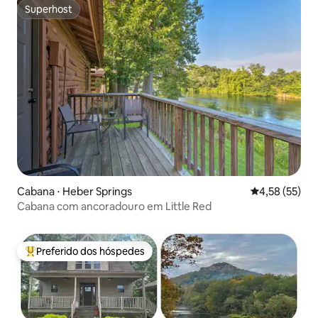
Superhost
Superhost
Cabana ⋅ Heber Springs
4,58 de uma a
4,58 (55)
Cabana com ancoradouro em Little Red
Preferido dos hóspedes
Entre os melhores preferidos dos hóspedes