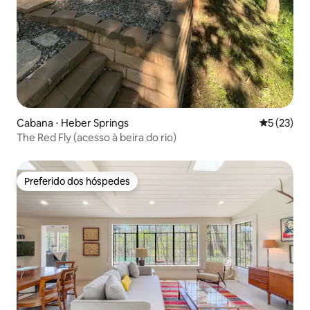
Cabana ⋅ Heber Springs
5 de uma a
5 (23)
The Red Fly (acesso à beira do rio)
Preferido dos hóspedes
Preferido dos hóspedes