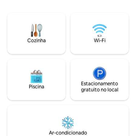
internet Starlink rápida, cozinha
Ozarks. Perfeito para famílias que
totalmente equipada e uma grelha a
querem fugir da ci
propano e fogueira sem complicações.
apenas 10 minutos 
● Barco na Greers Ferry ● Nade em
1 acre de quintal p
cardumes próximos ● Caminhar por
cães correrem co
trilhas panorâmicas ● Relaxe no deck
atividades como 
perto da lareira ou na banheira de
observação de pás
Cozinha
Wi-Fi
hidromassagem ● Assista aos seus
pesca. A truta ma
programas favoritos na smart TV de 58"
recorde mundial f
Ideal para pescadores, casais e famílias
400 metros de dis
Estacionamento
Piscina
gratuito no local
Ar-condicionado