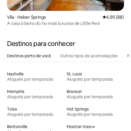
Vila ⋅ Heber Springs
4,95 de uma a
4,95 (88)
A casa à beira do rio mais luxuosa de Little Red
Destinos para conhecer
Destinos perto de você
Outros tipos de acomodações
Pr
Nashville
St. Louis
Aluguéis por temporada
Aluguéis por temporada
Memphis
Branson
Aluguéis por temporada
Aluguéis por temporada
Tulsa
Hot Springs
Aluguéis por temporada
Aluguéis por temporada
Bentonville
Mostrar mais