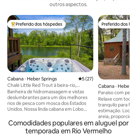
outros aspectos.
Preferido dos hóspedes
Preferido dos hó
Entre os melhores preferidos dos hóspedes
Preferido dos hó
Cabana ⋅ Heber Springs
5 de uma avaliação média de
5 (27)
Chalé Little Red Trout à beira-rio,
Cabana ⋅ Heber Sp
banheira de hidromassagem e vistas
Banheira de hidromassagem e vistas
Paraíso com pesca
deslumbrantes para um dos melhores
Relaxe com toda a 
rios de pesca com mosca dos Estados
tranquilo para fic
Unidos. Nossa linda cabana em Lobo
estimação. Locali
Landing oferece acesso imediato de
areia, proporcion
barco ao Little Red River, camas
Comodidades populares em aluguel por
de trutas durante 
premium (King + 2 de solteiro
cabana aninhada n
temporada em Rio Vermelho
extragrandes adequadas para adultos),
estadia tranquila