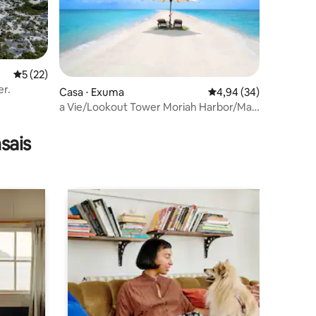
5 de uma avaliação média de 5, 22 avaliações
5 (22)
ções
er.
Casa ⋅ Exuma
4,94 de uma avaliação
4,94 (34)
a Vie/Lookout Tower Moriah Harbor/Man
o war cay
sais