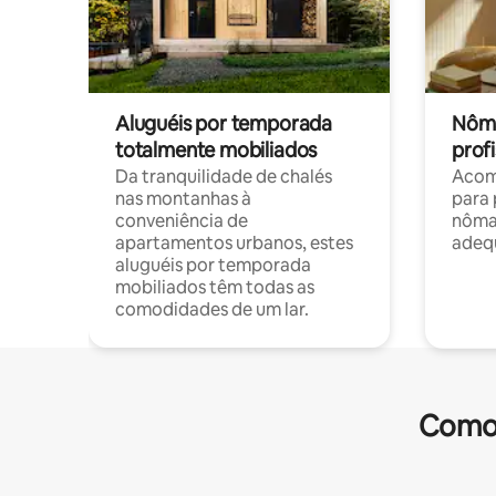
Aluguéis por temporada
Nôma
totalmente mobiliados
profi
Da tranquilidade de chalés
Acom
nas montanhas à
para 
conveniência de
nôma
apartamentos urbanos, estes
adequ
aluguéis por temporada
mobiliados têm todas as
comodidades de um lar.
Comod