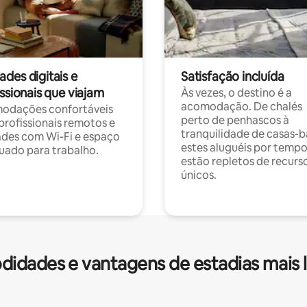
des digitais e
Satisfação incluída
ssionais que viajam
Às vezes, o destino é a
acomodação. De chalés
odações confortáveis
perto de penhascos à
profissionais remotos e
tranquilidade de casas-b
des com Wi-Fi e espaço
estes aluguéis por temp
ado para trabalho.
estão repletos de recurs
únicos.
idades e vantagens de estadias mais 