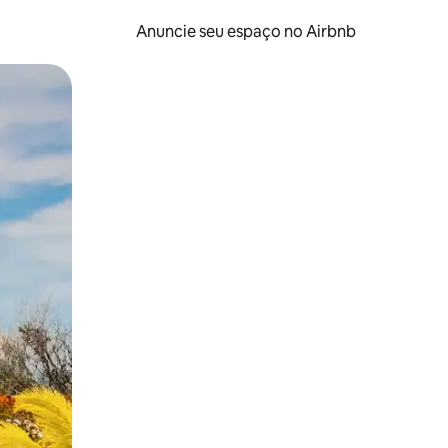
Anuncie seu espaço no Airbnb
 deslizando o dedo na tela.