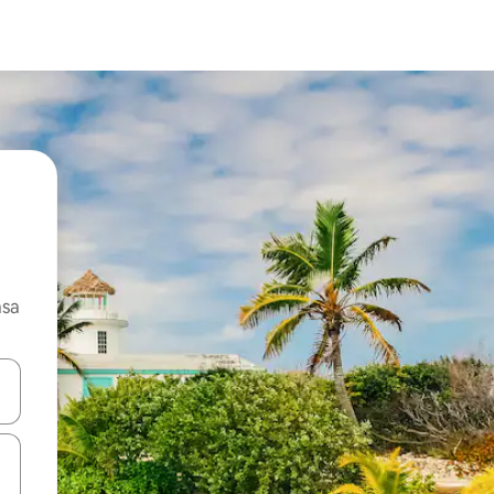
asa
ore-os usando as seta para cima e para baixo do teclado ou tocando e