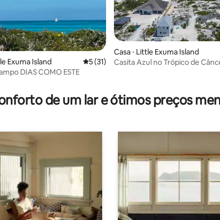
Casa ⋅ Little Exuma Island
tle Exuma Island
5 de uma avaliação média de 5, 31 avalia
5 (31)
Casita Azul no Trópico de Cânc
campo DIAS COMO ESTE
média de 5, 45 avaliações
onforto de um lar e ótimos preços men