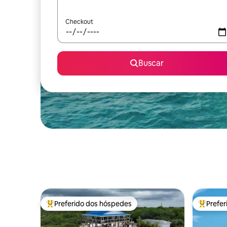
Checkout
Buscar
Preferido dos hóspedes
Prefe
Entre os melhores preferidos dos hóspedes
Entre os