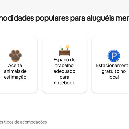
odidades populares para aluguéis men
Espaço de
Aceita
trabalho
Estacionament
animais de
adequado
gratuito no
estimação
para
local
notebook
os tipos de acomodações