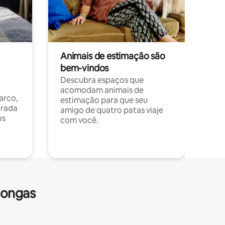
Animais de estimação são
bem-vindos
Descubra espaços que
acomodam animais de
arco,
estimação para que seu
orada
amigo de quatro patas viaje
os
com você.
longas