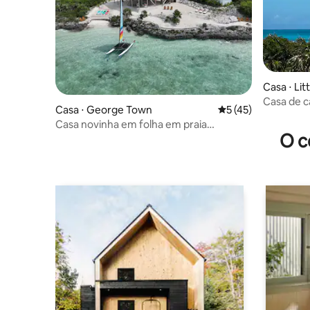
Casa ⋅ Lit
Casa de 
Casa ⋅ George Town
5 de uma avaliação 
5 (45)
Casa novinha em folha em praia
O c
privativa!