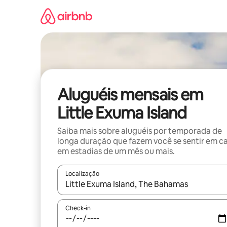
Pular
para
o
conteúdo
Aluguéis mensais em
Little Exuma Island
Saiba mais sobre aluguéis por temporada de
longa duração que fazem você se sentir em c
em estadias de um mês ou mais.
Localização
Quando os resultados estiverem disponíveis, expl
Check-in