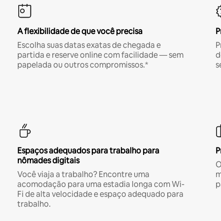
A flexibilidade de que você precisa
P
Escolha suas datas exatas de chegada e
P
partida e reserve online com facilidade — sem
d
papelada ou outros compromissos.*
s
Espaços adequados para trabalho para
P
nômades digitais
O
Você viaja a trabalho? Encontre uma
m
acomodação para uma estadia longa com Wi-
p
Fi de alta velocidade e espaço adequado para
trabalho.