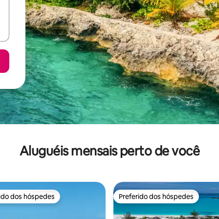
Aluguéis mensais perto de você
rido dos hóspedes
Preferido dos hóspedes
 melhores preferidos dos hóspedes
Preferido dos hóspedes