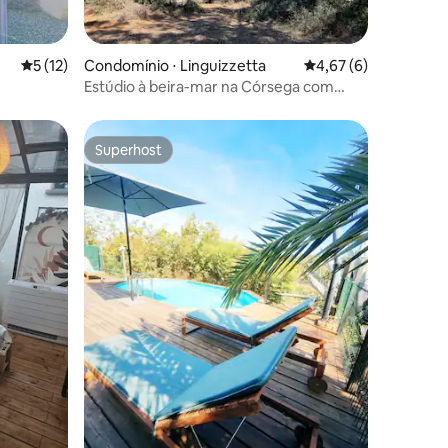
ções
5 de uma avaliação média de 5, 12 avaliações
5 (12)
Condomínio ⋅ Linguizzetta
4,67 de uma avaliaçã
4,67 (6)
Estúdio à beira-mar na Córsega com
piscina N129
Superhost
os hóspedes
Superhost