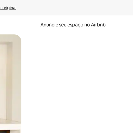
 original
Anuncie seu espaço no Airbnb
 deslizando o dedo na tela.