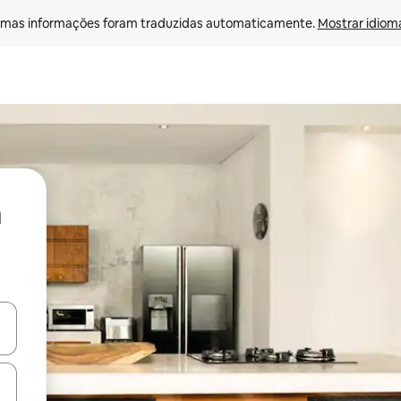
mas informações foram traduzidas automaticamente. 
Mostrar idioma
ore-os usando as seta para cima e para baixo do teclado ou tocando e