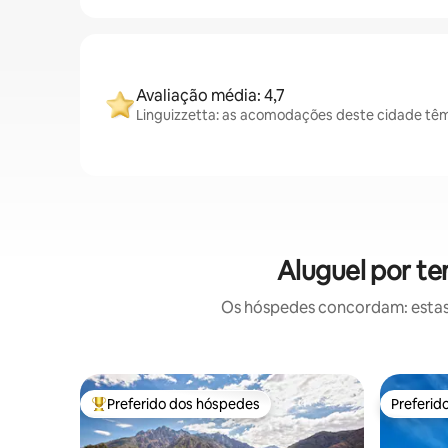
Avaliação média: 4,7
Linguizzetta: as acomodações deste cidade têm
Aluguel por t
Os hóspedes concordam: estas
Preferido dos hóspedes
Preferid
Entre os melhores preferidos dos hóspedes
Preferid