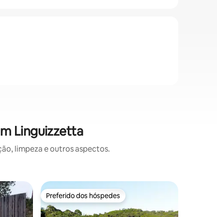
m Linguizzetta
o, limpeza e outros aspectos.
Vila ⋅ Se
Preferido dos hóspedes
Prefe
Preferido dos hóspedes
Entre o
Les Berge
do mar
Vila com 