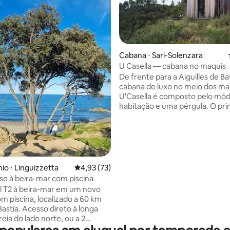
Cabana ⋅ Sari-Solenzara
U Casella — cabana no maquis
édia de 5, 153 avaliações
De frente para a Aiguilles de Ba
cabana de luxo no meio dos ma
U'Casella é composto pelo mód
habitação e uma pérgula. O pri
volume acomoda um chuveiro 
sanitário da cozinha, bem com
área de estar e dormir com uma
emoldurada da natureza. O se
volume, a pérgula, é um eleme
ventilado e sombreado que cri
o ⋅ Linguizzetta
4,93 de uma avaliação média de 5, 73 avalia
4,93 (73)
espaço ao ar livre para contem
so à beira-mar com piscina
leitura e descanso. Um chuveir
 T2 à beira-mar em um novo
livre permite uma imersão total
om piscina, localizado a 60 km
natureza circundante.
Bastia. Acesso direto à longa
reia do lado norte, ou a 2
 enseadas encantadoras do