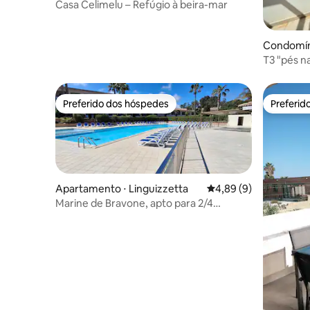
Casa Celimelu – Refúgio à beira-mar
Condomíni
T3 "pés na
Preferido dos hóspedes
Preferid
Preferido dos hóspedes
Preferid
Apartamento ⋅ Linguizzetta
4,89 de uma avaliação
4,89 (9)
Marine de Bravone, apto para 2/4
pessoas, com piscina.