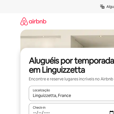
Pular
Algu
para
o
conteúdo
Aluguéis por temporada
em Linguizzetta
Encontre e reserve lugares incríveis no Airbnb
Localização
Quando os resultados estiverem disponíveis, expl
Check-in