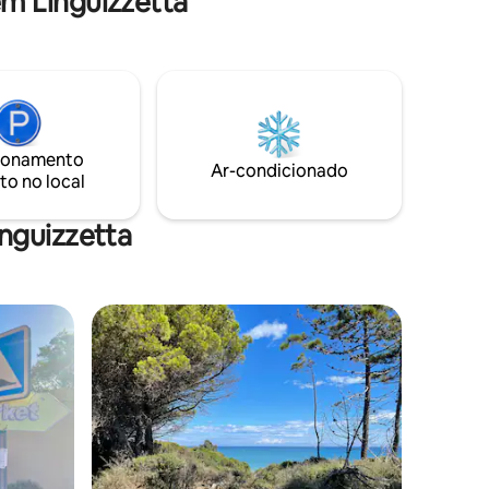
m Linguizzetta
Rodeado de vegetação em um ambiente
tranquilo, também fica perto das praias,
ideal para alternar relaxamento,
natureza e descoberta da autêntica
Córsega em qualquer estação
ionamento
Ar-condicionado
to no local
nguizzetta