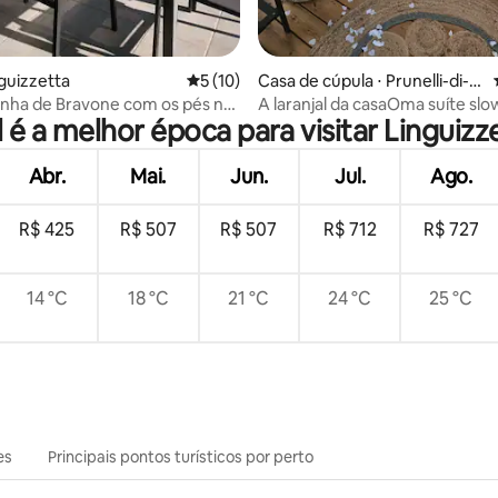
nguizzetta
5 de uma avaliação média de 5, 10 avalia
5 (10)
Casa de cúpula ⋅ Prunelli-di-Fi
umorbo
nha de Bravone com os pés na
A laranjal da casaOma suíte slow
 é a melhor época para visitar Linguizz
Abr.
Mai.
Jun.
Jul.
Ago.
R$ 425
R$ 507
R$ 507
R$ 712
R$ 727
14 °C
18 °C
21 °C
24 °C
25 °C
es
Principais pontos turísticos por perto