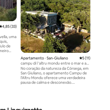
Solenzara
minutos d
comércios
carvalhos
medronhei
emoções 
4,85 de uma avaliação média de 5, 33 avaliações
4,85 (33)
materiais
antigos 
vella, uma
caráter de eter
quis,
beleza d
ulo de
contempo
meiro
nasceu o 
e um vaso
Córsega..
Apartamento ⋅ San-Giuliano
5 de uma avaliação
5 (11)
o uma
campu di l 'altru mondu entre o mar e a
 vista
montanha
No coração da natureza da Córsega, em
gundo
San Giuliano, o apartamento Campu de
nto
l'Altru Mondu oferece uma verdadeira
a um
ções
pausa de calma e desconexão.
plação,
Localizado no primeiro andar de um
o ao ar
edifício de pedra cheio de personalidade,
 na
acomoda até 4 pessoas com dois
quartos, uma acolhedora sala de estar e
uma moderna cozinha equipada.