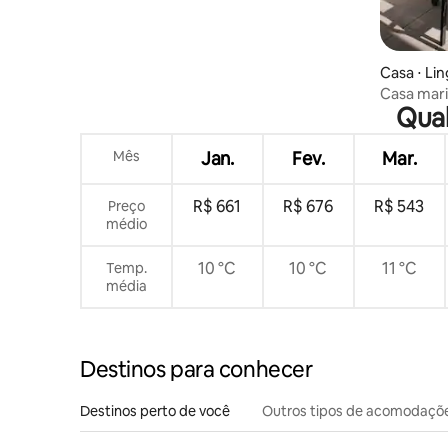
Casa ⋅ Li
Casa mari
Qual
água
Mês
Jan.
Fev.
Mar.
R$ 661
R$ 676
R$ 543
Preço
médio
10 °C
10 °C
11 °C
Temp.
média
Destinos para conhecer
Destinos perto de você
Outros tipos de acomodaçõ