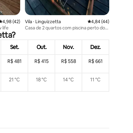
ções
4,98 de uma avaliação média de 5, 42 avaliações
4,98 (42)
Vila ⋅ Linguizzetta
4,84 de uma avaliação
4,84 (44)
 life
Casa de 2 quartos com piscina perto do
etta?
mar
Set.
Out.
Nov.
Dez.
R$ 481
R$ 415
R$ 558
R$ 661
21 °C
18 °C
14 °C
11 °C