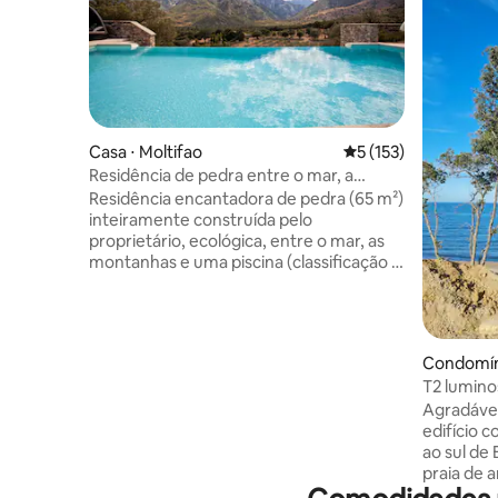
Casa ⋅ Moltifao
5 de uma avaliação m
5 (153)
Residência de pedra entre o mar, a
montanha e a piscina.
Residência encantadora de pedra (65 m²)
inteiramente construída pelo
proprietário, ecológica, entre o mar, as
montanhas e uma piscina (classificação 5
estrelas). A 5 minutos do famoso Gorges
de l'Asco, rio, cachoeiras. A 25 minutos
das mais belas praias de Balagne,
Ostriconi, Lozari. Em um local
Condomíni
preservado, absolutamente tranquilo e
T2 lumino
com uma vista soberba. Esta
Agradável
acomodação é perfeita para uma
edifício c
escapada romântica, com acesso
ao sul de 
privativo à piscina de borda infinita dos
praia de a
proprietários. Internet de fibra óptica.
pequenas