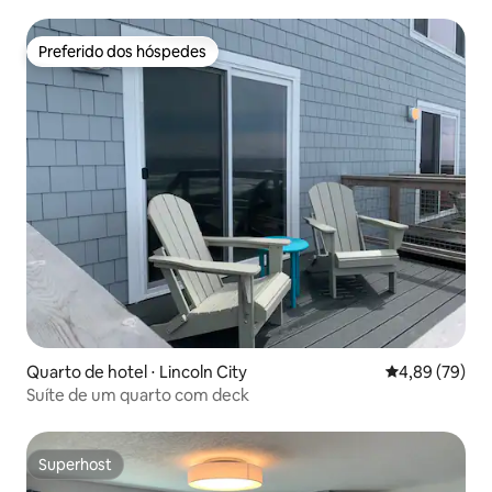
Preferido dos hóspedes
Preferido dos hóspedes
Quarto de hotel ⋅ Lincoln City
4,89 de uma a
4,89 (79)
Suíte de um quarto com deck
Superhost
Superhost