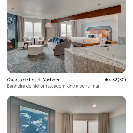
Quarto de hotel ⋅ Yachats
4,52 de uma a
4,52 (50)
Banheira de hidromassagem king à beira-mar