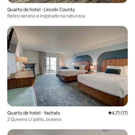
Quarto de hotel ⋅ Lincoln County
Retiro sereno e inspirado na natureza
Quarto de hotel ⋅ Yachats
4,71 de uma a
4,71 (17)
2 Queens c/ pátio, oceano