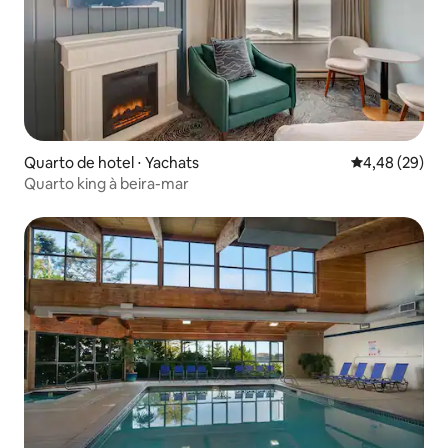
Quarto de hotel ⋅ Yachats
4,48 de uma a
4,48 (29)
Quarto king à beira-mar