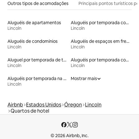
Outros tipos de acomodações
Principais pontos turísticos po
Aluguéis de apartamentos
Aluguéis por temporada com café da manhã
Lincoln
Lincoln
Aluguéis de condomínios
Aluguéis de espaços em frente à praia
Lincoln
Lincoln
Aluguel por temporada de townhouses
Aluguéis por temporada com banheira de hidromassagem
Lincoln
Lincoln
Aluguéis por temporada na orla
Mostrar mais
Lincoln
Airbnb
Estados Unidos
Óregon
Lincoln
Quartos de hotel
© 2026 Airbnb, Inc.