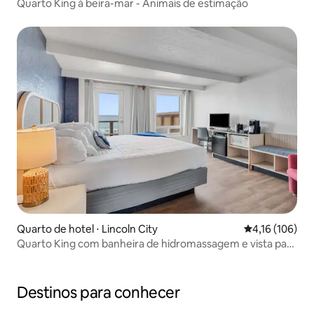
Quarto King à beira-mar - Animais de estimação
Quarto de hotel ⋅ Lincoln City
4,16 de uma av
4,16 (106)
Quarto King com banheira de hidromassagem e vista para
o mar
Destinos para conhecer