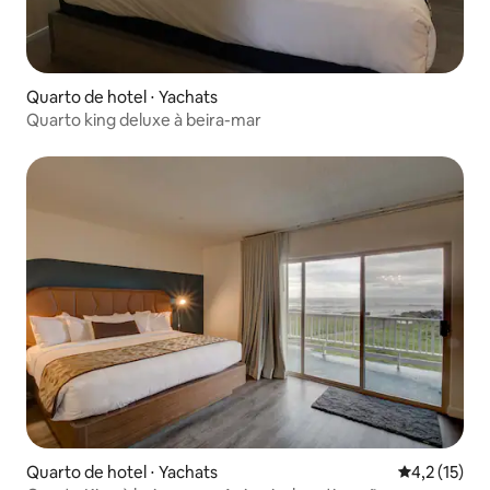
Quarto de hotel ⋅ Yachats
Quarto king deluxe à beira-mar
Quarto de hotel ⋅ Yachats
4,2 de uma a
4,2 (15)