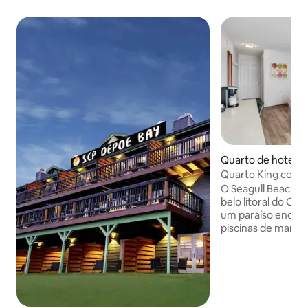
Quarto de hotel ⋅ L
y
Quarto King com v
O Seagull Beachfr
belo litoral do Ore
um paraíso encant
piscinas de maré 
baixa. Meticulosa
pousada oferece
modernas, preser
costeiro. Nossa e
que a estadia de 
extraordinária, c