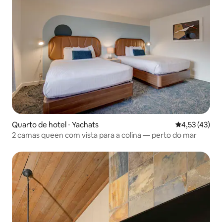
Quarto de hotel ⋅ Yachats
4,53 de uma a
4,53 (43)
2 camas queen com vista para a colina — perto do mar