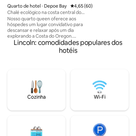
personalizado e dic
Quarto de hotel ⋅ Depoe Bay
4,65 de uma avaliação média de
4,65 (60)
Beachfront Inn of
Chalé ecológico na costa central do
perfeito, seja um 
Oregon
Nosso quarto queen oferece aos
aventura em famíl
hóspedes um lugar convidativo para
à beira-mar.
descansar e relaxar após um dia
explorando a Costa do Oregon.
Lincoln: comodidades populares dos
Oferecendo uma cama tamanho Queen
com um colchão de espuma à base de
hotéis
plantas e travesseiros e lençóis
ecológicos, o Queen Rooms também
inclui uma televisão de tela plana de 55",
uma lâmpada de sal de rocha do
Himalaia, uma máquina de som e um
banheiro com uma combinação de
banheira/chuveiro. Os quartos Queen
estão localizados no piso térreo e têm
Cozinha
Wi-Fi
um pátio privado com vista para o porto.