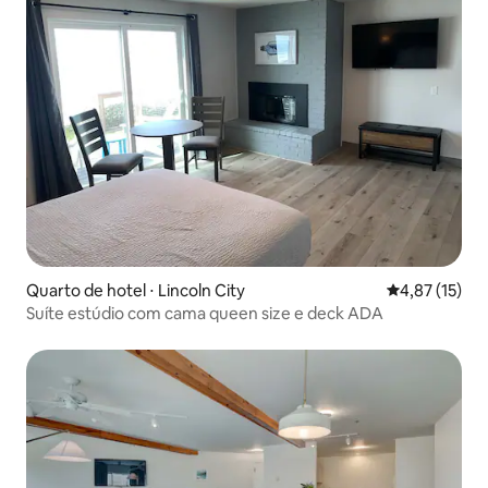
Quarto de hotel ⋅ Lincoln City
4,87 de uma a
4,87 (15)
Suíte estúdio com cama queen size e deck ADA