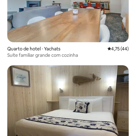
Quarto de hotel ⋅ Yachats
4,75 de uma a
4,75 (44)
Suíte familiar grande com cozinha