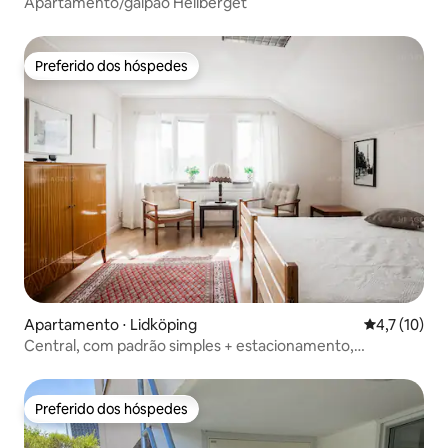
Apartamento/galpão Hellberget
Preferido dos hóspedes
Preferido dos hóspedes
Apartamento ⋅ Lidköping
4,7 de uma a
4,7 (10)
Central, com padrão simples + estacionamento,
possivelmente em garagem
Preferido dos hóspedes
Preferido dos hóspedes