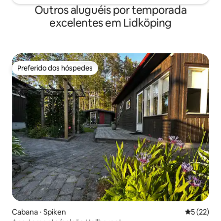
Outros aluguéis por temporada
excelentes em Lidköping
Preferido dos hóspedes
Preferido dos hóspedes
Cabana ⋅ Spiken
5 de uma a
5 (22)