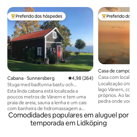
Preferido dos hóspedes
Preferido dos 
Entre os melhores preferidos dos hóspedes
Entre os melhore
Casa de campo ⋅ 
Casa com localiza
Cabana ⋅ Sunnersberg
4,98 de uma avaliação média de 5
4,98 (264)
Lidköping Svalnäs
Localização única 
Stuga med badtunna bastu och
lago Vänern, com 
sandstrand
Esta linda cabana está localizada a
próprios. Ao lado 
poucos metros de Vänern e tem uma
pedra onde você p
praia de areia, sauna a lenha e um cais
Total de 6 camas c
com banheira de hidromassagem a
adicionais. Grand
Comodidades populares em aluguel por
lenha. Perfeito também para banhos de
de jantar, espregu
inverno! A vista para o lago é fantástica!
temporada em Lidköping
de lounge. A casa 
A cabana tem 2 lofts com camas, sala de
a pé de Svalnäsbad
estar com sofá-cama, TV, área de jantar,
cogumelos e frutas