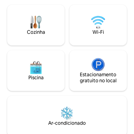
kitchenette, geladeira/freezer, forno,
Rev. Sinta-se à v
fogão, máquina de lavar louça, banheiro,
curta excursão ao 
chuveiro e máquina de lavar roupa.
vila de pescadores
Grandes portas de vidro podem ser
ou desfrutar de Ki
abertas para a varanda, que possui
todos, independe
churrasqueira a gás, móveis de jardim e
Cozinha
Wi-Fi
primavera, verão,
espreguiçadeiras. Esta é uma
acomodação tranquila, próxima à
natureza e bonita, a 15 km de Lidköping.
Estacionamento
Piscina
gratuito no local
Ar-condicionado