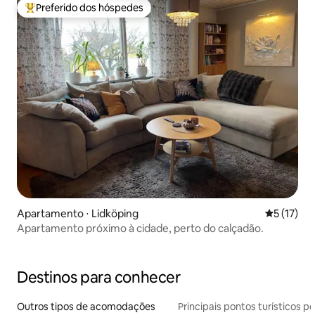
Preferido dos hóspedes
Entre os melhores preferidos dos hóspedes
Apartamento ⋅ Lidköping
5 de uma a
5 (17)
Apartamento próximo à cidade, perto do calçadão.
Destinos para conhecer
Outros tipos de acomodações
Principais pontos turísticos po