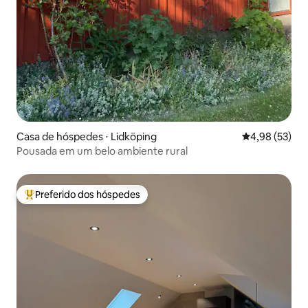
Casa de hóspedes ⋅ Lidköping
4,98 de uma a
4,98 (53)
Pousada em um belo ambiente rural
Preferido dos hóspedes
Entre os melhores preferidos dos hóspedes