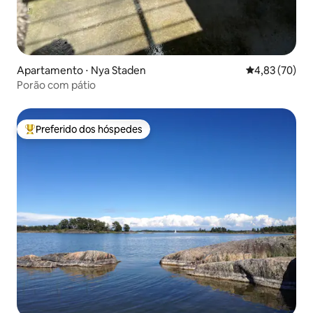
Apartamento ⋅ Nya Staden
4,83 de uma a
4,83 (70)
Porão com pátio
Preferido dos hóspedes
Entre os melhores preferidos dos hóspedes