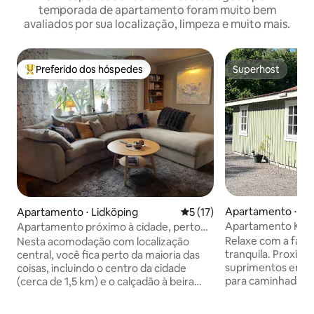
temporada de apartamento foram muito bem
avaliados por sua localização, limpeza e muito mais.
Preferido dos hóspedes
Superhost
Entre os melhores preferidos dos hóspedes
Superhost
Apartamento ⋅ Ki
Apartamento ⋅ Lidköping
5 de uma avaliação média de
5 (17)
Apartamento Kinn
Apartamento próximo à cidade, perto
do calçadão.
Relaxe com a famí
Nesta acomodação com localização
tranquila. Proximi
central, você fica perto da maioria das
suprimentos em Ki
coisas, incluindo o centro da cidade
para caminhadas, 
(cerca de 1,5 km) e o calçadão à beira
outono de primave
d'água com uma área para nadar (cerca
Ring e lugares his
de 500 metros). Apartamento de 90