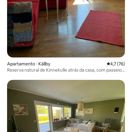
Apartamento ⋅ Källby
4,7 de uma a
4,7 (76)
Reserva natural de Kinnekulle atrás da casa, com passeios
a cavalo