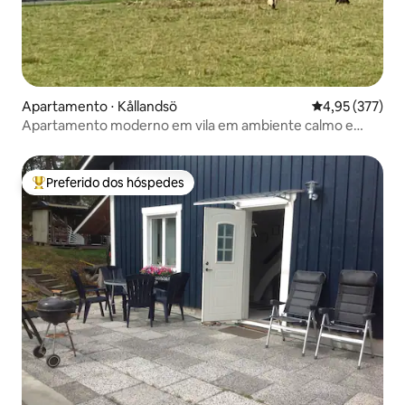
Apartamento ⋅ Kållandsö
4,95 de uma av
4,95 (377)
Apartamento moderno em vila em ambiente calmo e
tranquilo.
Preferido dos hóspedes
Entre os melhores preferidos dos hóspedes