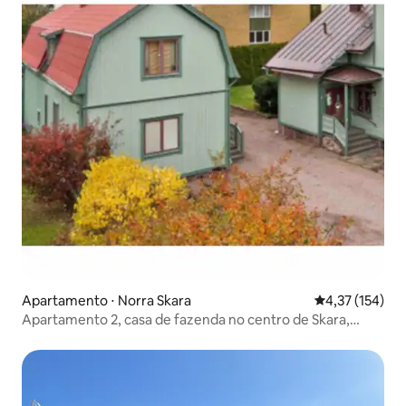
Apartamento ⋅ Norra Skara
4,37 de uma av
4,37 (154)
Apartamento 2, casa de fazenda no centro de Skara,
andar superior