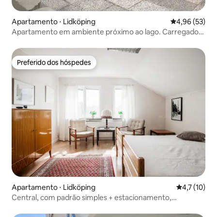
Apartamento ⋅ Lidköping
4,96 de uma a
4,96 (53)
Apartamento em ambiente próximo ao lago. Carregador
disponível para carro elétrico
Preferido dos hóspedes
Preferido dos hóspedes
Apartamento ⋅ Lidköping
4,7 de uma a
4,7 (10)
Central, com padrão simples + estacionamento,
possivelmente em garagem