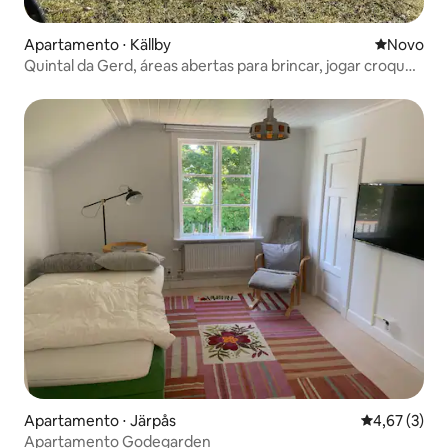
Apartamento ⋅ Källby
Novo lugar
Novo
Quintal da Gerd, áreas abertas para brincar, jogar croquet,
andar de bicicleta
Apartamento ⋅ Järpås
4,67 de uma 
4,67 (3)
Apartamento Godegarden