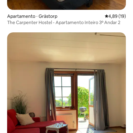
Apartamento ⋅ Grästorp
4,89 de uma a
4,89 (19)
The Carpenter Hostel - Apartamento Inteiro 3º Andar 2