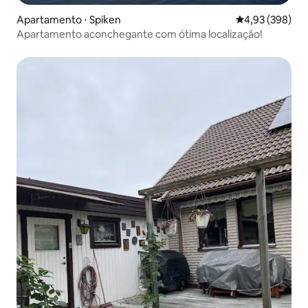
Apartamento ⋅ Spiken
4,93 de uma ava
4,93 (398)
Apartamento aconchegante com ótima localização!