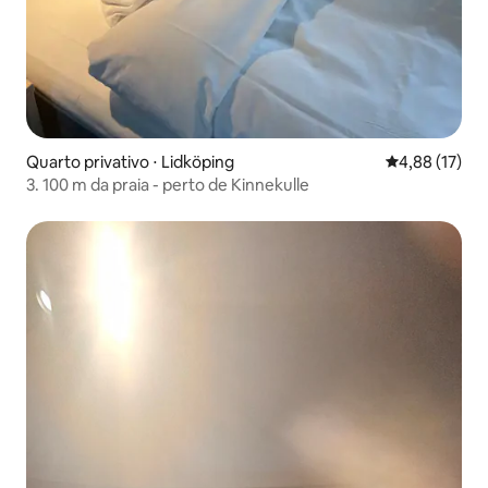
Quarto privativo ⋅ Lidköping
4,88 de uma a
4,88 (17)
3. 100 m da praia - perto de Kinnekulle