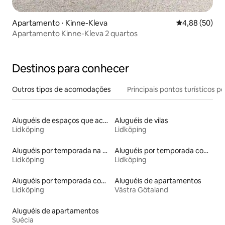
Apartamento ⋅ Kinne-Kleva
4,88 de uma a
4,88 (50)
Apartamento Kinne-Kleva 2 quartos
Destinos para conhecer
Outros tipos de acomodações
Principais pontos turísticos po
Aluguéis de espaços que aceitam animais de estimação
Aluguéis de vilas
Lidköping
Lidköping
Aluguéis por temporada na orla
Aluguéis por temporada com acesso à praia
Lidköping
Lidköping
Aluguéis por temporada com acesso ao lago
Aluguéis de apartamentos
Lidköping
Västra Götaland
Aluguéis de apartamentos
Suécia