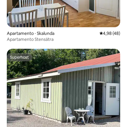
Apartamento ⋅ Skalunda
4,98 de uma a
4,98 (48)
Apartamento Stensätra
Superhost
Superhost