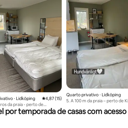
Quarto privativo ⋅ Lidköping
média de 5, 17 avaliações
ivativo ⋅ Lidköping
4,87 de uma avaliação média de 5, 15 avalia
4,87 (15)
5. A 100 m da praia – perto de K
ros da praia - perto de
l por temporada de casas com acesso 
e