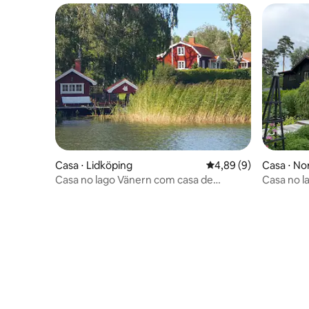
Casa ⋅ Lidköping
4,89 de uma avaliação
4,89 (9)
Casa ⋅ N
Casa no lago Vänern com casa de
Casa no l
hóspedes