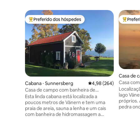
Preferido dos hóspedes
Prefe
Entre os melhores preferidos dos hóspedes
Entre os
Casa de 
Casa com 
Cabana ⋅ Sunnersberg
4,98 de uma avaliação m
4,98 (264)
Lidköping
Localizaç
Casa de campo com banheira de
lago Väne
hidromassagem, sauna e praia de areia
Esta linda cabana está localizada a
próprios.
poucos metros de Vänern e tem uma
pedra ond
praia de areia, sauna a lenha e um cais
Total de 
com banheira de hidromassagem a
adicionai
lenha. Perfeito também para banhos de
jantar, e
inverno! A vista para o lago é fantástica!
lounge. A
A cabana tem 2 lofts com camas, sala de
pé de Sva
estar com sofá-cama, TV, área de jantar,