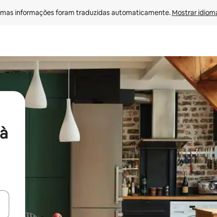
mas informações foram traduzidas automaticamente. 
Mostrar idioma
à
ore-os usando as seta para cima e para baixo do teclado ou tocando e