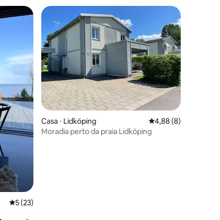
ções
Casa ⋅ Lidköping
4,88 de uma avaliaçã
4,88 (8)
Moradia perto da praia Lidköping
5 de uma avaliação média de 5, 23 avaliações
5 (23)