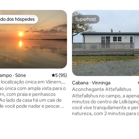
rido dos hóspedes
Superhost
 melhores preferidos dos hóspedes
Superhost
campo ⋅ Söne
5 de uma avaliação média de 5, 95 avalia
5 (95)
localização única em Vänern,
édia de 5, 264 avaliações
Cabana ⋅ Vinninga
 Svalnäs
ão única com ampla vista para o
Aconchegante Attefallshus
rn, com praia e penhascos
Attefallshus no campo, a apena
 Ao lado da casa há um cais de
minutos do centro de Lidköping
e você pode nadar e pescar.
você vive tranquilamente e per
6 camas com possibilidade de 2
natureza, com 2 minutos para
s. Grande varanda com mesa de
de golfe em Filsbäck. A casa tem uma
spreguiçadeiras e conjunto de
planta aberta com cozinha e sal
 casa fica a poucos minutos a
em um – perfeita para jantares
lnäsbadet, florestas de
agradáveis ou relaxamento apó