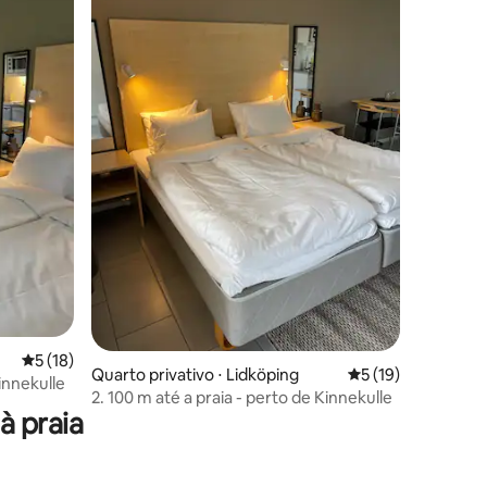
5 de uma avaliação média de 5, 18 avaliações
5 (18)
ções
Quarto privativo ⋅ Lidköping
5 de uma avaliação
5 (19)
innekulle
2. 100 m até a praia - perto de Kinnekulle
à praia