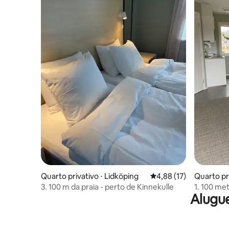
Quarto privativo ⋅ Lidköping
4,88 de uma avaliação 
4,88 (17)
Quarto pr
3. 100 m da praia - perto de Kinnekulle
1. 100 met
Alugue
Kinnekull