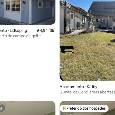
to ⋅ Lidköping
4,94 de uma avaliação média de 5, 36 avalia
4,94 (36)
erto do campo de golfe
 e Vänern.
Apartamento ⋅ Källby
Quintal da Gerd, áreas abertas
brincar, jogar croquet, andar de
st
Preferido dos hóspedes
st
Entre os melhores preferidos d