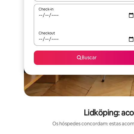
Check-in
Checkout
Buscar
Lidköping: ac
Os hóspedes concordam: estas acomod