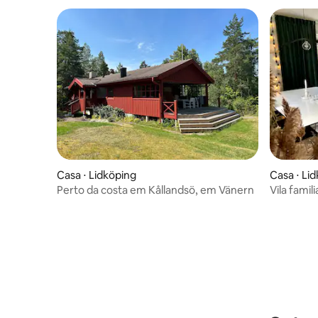
Casa ⋅ Lidköping
Casa ⋅ Li
Perto da costa em Kållandsö, em Vänern
Vila famil
hidromass