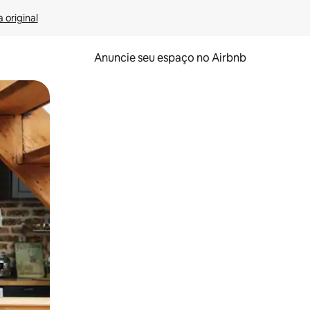
 original
Anuncie seu espaço no Airbnb
 deslizando o dedo na tela.