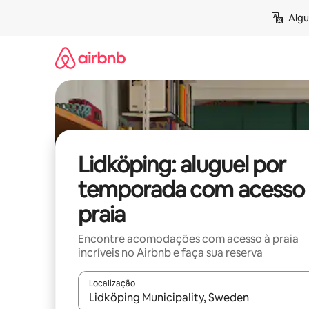
Pular
Algu
para
o
conteúdo
Lidköping: aluguel por
temporada com acesso 
praia
Encontre acomodações com acesso à praia
incríveis no Airbnb e faça sua reserva
Localização
Quando os resultados estiverem disponíveis, expl