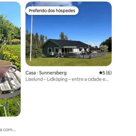
Preferido dos hóspedes
Preferido dos hóspedes
ções
Casa ⋅ Sunnersberg
5 de uma avaliaçã
5 (6)
Liselund – Lidköping – entre a cidade e
Läckö!
la com