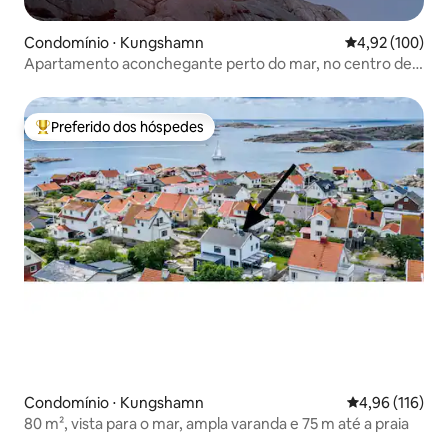
Condomínio ⋅ Kungshamn
4,92 de uma av
4,92 (100)
Apartamento aconchegante perto do mar, no centro de
Kungshamn
Preferido dos hóspedes
Entre os melhores preferidos dos hóspedes
Condomínio ⋅ Kungshamn
4,96 de uma av
4,96 (116)
80 m², vista para o mar, ampla varanda e 75 m até a praia