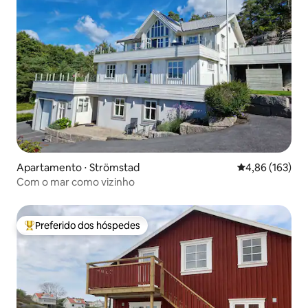
Apartamento ⋅ Strömstad
4,86 de uma av
4,86 (163)
Com o mar como vizinho
Preferido dos hóspedes
Entre os melhores preferidos dos hóspedes