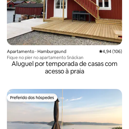
Apartamento ⋅ Hamburgsund
4,94 de uma av
4,94 (106)
Fique no píer no apartamento Snäckan
Aluguel por temporada de casas com
acesso à praia
Preferido dos hóspedes
Preferido dos hóspedes