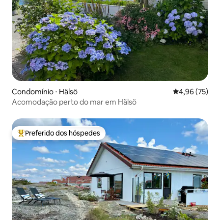
Condomínio ⋅ Hälsö
4,96 de uma a
4,96 (75)
Acomodação perto do mar em Hälsö
Preferido dos hóspedes
Entre os melhores preferidos dos hóspedes