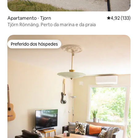
Apartamento ⋅ Tjorn
4,92 de uma av
4,92 (133)
Tjörn Rönnäng. Perto da marina e da praia
Preferido dos hóspedes
Preferido dos hóspedes