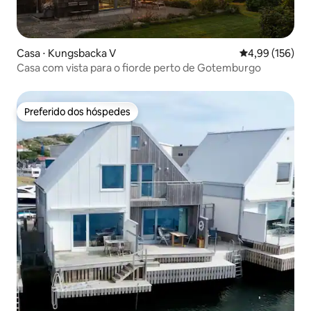
Casa ⋅ Kungsbacka V
4,99 de uma av
4,99 (156)
Casa com vista para o fiorde perto de Gotemburgo
Preferido dos hóspedes
Preferido dos hóspedes