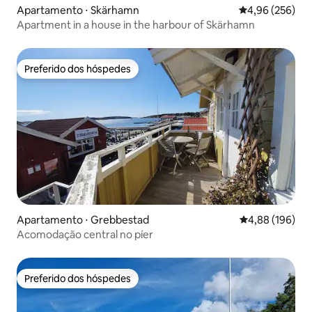
Apartamento ⋅ Skärhamn
4,96 de uma ava
4,96 (256)
Apartment in a house in the harbour of Skärhamn
Preferido dos hóspedes
Preferido dos hóspedes
Apartamento ⋅ Grebbestad
4,88 de uma av
4,88 (196)
Acomodação central no píer
Preferido dos hóspedes
Preferido dos hóspedes