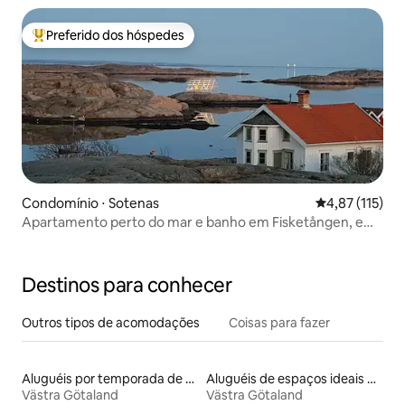
Preferido dos hóspedes
Entre os melhores preferidos dos hóspedes
Condomínio ⋅ Sotenas
4,87 de uma av
4,87 (115)
Apartamento perto do mar e banho em Fisketången, em
Smögen
Destinos para conhecer
Outros tipos de acomodações
Coisas para fazer
Aluguéis por temporada de celeiros
Aluguéis de espaços ideais para famílias
Västra Götaland
Västra Götaland