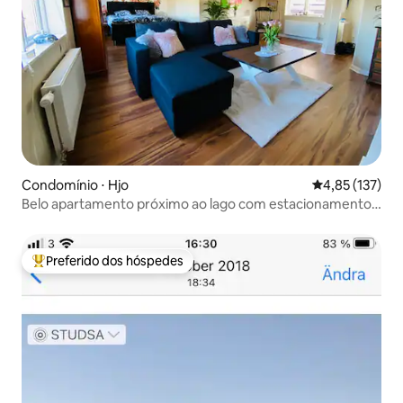
Condomínio ⋅ Hjo
4,85 de uma av
4,85 (137)
Belo apartamento próximo ao lago com estacionamento
gratuito
Preferido dos hóspedes
Entre os melhores preferidos dos hóspedes