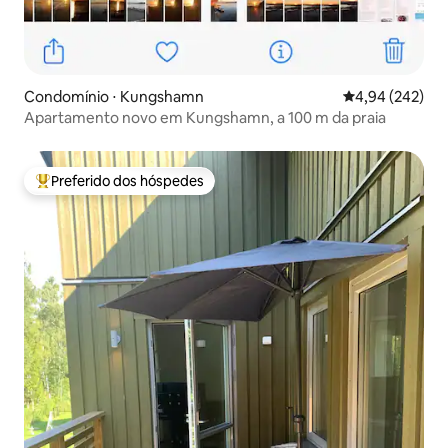
Condomínio ⋅ Kungshamn
4,94 de uma ava
4,94 (242)
Apartamento novo em Kungshamn, a 100 m da praia
Preferido dos hóspedes
Entre os melhores preferidos dos hóspedes