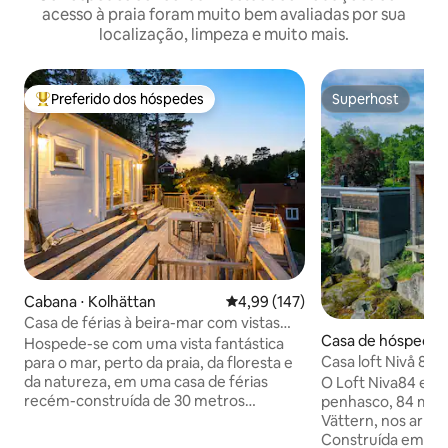
acesso à praia foram muito bem avaliadas por sua
localização, limpeza e muito mais.
Preferido dos hóspedes
Superhost
Entre os melhores preferidos dos hóspedes
Superhost
Cabana ⋅ Kolhättan
4,99 de uma avaliação média de 
4,99 (147)
Casa de férias à beira-mar com vistas
Casa de hóspedes 
magníficas
Hospede-se com uma vista fantástica
yd
Casa loft Nivå 84 
para o mar, perto da praia, da floresta e
para o lago
da natureza, em uma casa de férias
O Loft Niva84 est
recém-construída de 30 metros
penhasco, 84 metr
quadrados com um loft aconchegante
Vättern, nos arre
para dormir. Aqui, você encontrará tudo
Construída em 201