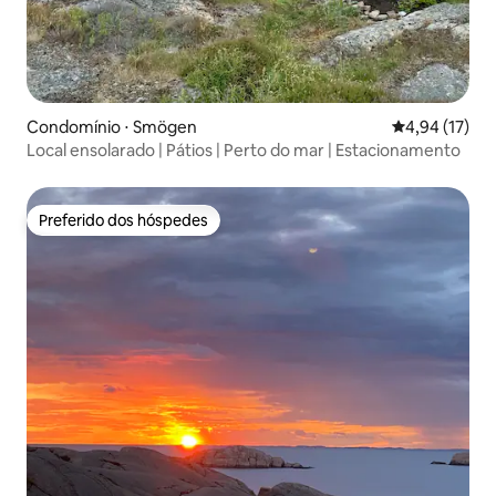
Condomínio ⋅ Smögen
4,94 de uma a
4,94 (17)
Local ensolarado | Pátios | Perto do mar | Estacionamento
Preferido dos hóspedes
Preferido dos hóspedes