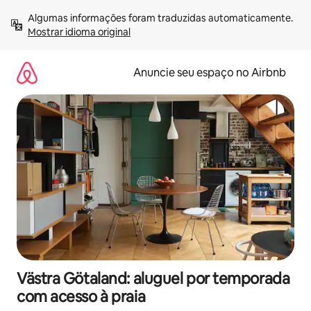
Pular
Algumas informações foram traduzidas automaticamente. 
para
Mostrar idioma original
o
conteúdo
Anuncie seu espaço no Airbnb
Västra Götaland: aluguel por temporada
com acesso à praia