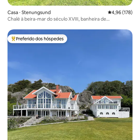
Casa ⋅ Stenungsund
4,96 de uma av
4,96 (178)
Chalé à beira-mar do século XVIII, banheira de
hidromassagem e casa de hóspedes
Preferido dos hóspedes
Entre os melhores preferidos dos hóspedes