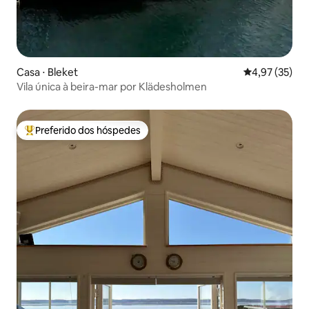
Casa ⋅ Bleket
4,97 de uma a
4,97 (35)
Vila única à beira-mar por Klädesholmen
Preferido dos hóspedes
Entre os melhores preferidos dos hóspedes