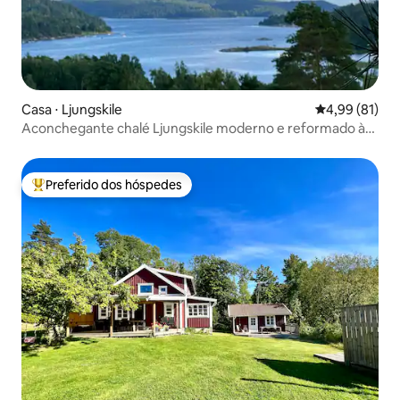
Casa ⋅ Ljungskile
4,99 de uma a
4,99 (81)
Aconchegante chalé Ljungskile moderno e reformado à
beira-mar
Preferido dos hóspedes
Entre os melhores preferidos dos hóspedes