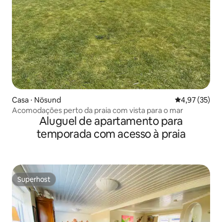
Casa ⋅ Nösund
4,97 de uma a
4,97 (35)
Acomodações perto da praia com vista para o mar
Aluguel de apartamento para
temporada com acesso à praia
Superhost
Superhost