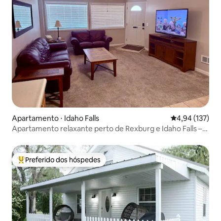
Apartamento ⋅ Idaho Falls
4,94 de uma av
4,94 (137)
Apartamento relaxante perto de Rexburg e Idaho Falls –
#2
Preferido dos hóspedes
Entre os melhores preferidos dos hóspedes