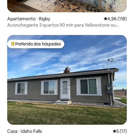
Apartamento ⋅ Rigby
4,96 de uma av
4,96 (118)
Aconchegante 3 quartos 90 min para Yellowstone ou
Jackson
Preferido dos hóspedes
Entre os melhores preferidos dos hóspedes
Casa ⋅ Idaho Falls
5 de uma a
5 (17)