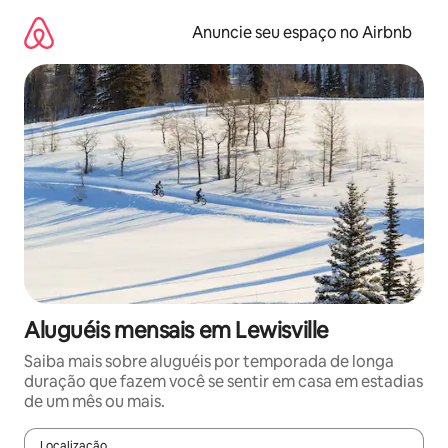
Pular
para
Anuncie seu espaço no Airbnb
o
conteúdo
Aluguéis mensais em Lewisville
Saiba mais sobre aluguéis por temporada de longa
duração que fazem você se sentir em casa em estadias
de um mês ou mais.
Localização