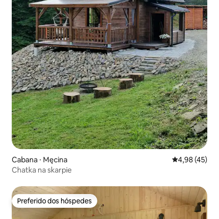
Cabana ⋅ Męcina
4,98 de uma a
4,98 (45)
Chatka na skarpie
Preferido dos hóspedes
Preferido dos hóspedes