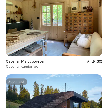
Cabana ⋅ Marcyporęba
4,9 de uma a
4,9 (30)
Cabana_Kamieniec
Superhost
Superhost