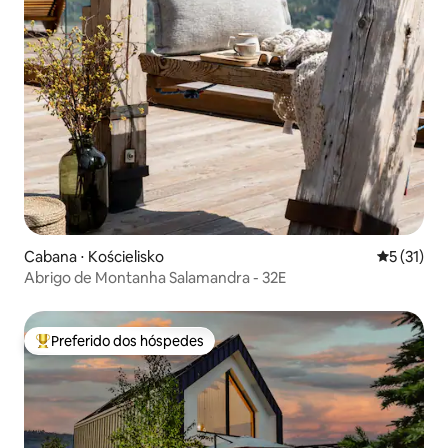
Cabana ⋅ Kościelisko
5 de uma a
5 (31)
Abrigo de Montanha Salamandra - 32E
Preferido dos hóspedes
Entre os melhores preferidos dos hóspedes