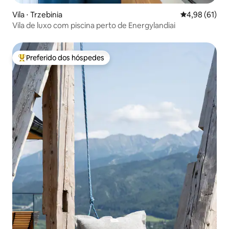
Vila ⋅ Trzebinia
4,98 de uma a
4,98 (61)
Vila de luxo com piscina perto de Energylandiai
Preferido dos hóspedes
Entre os melhores preferidos dos hóspedes