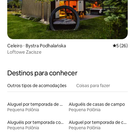
Celeiro ⋅ Bystra Podhalańska
5 de uma a
5 (26)
Loftowe Zacisze
Destinos para conhecer
Outros tipos de acomodações
Coisas para fazer
Aluguel por temporada de microcasas
Aluguéis de casas de campo
Pequena Polônia
Pequena Polônia
Aluguéis por temporada com café da manhã
Aluguel por temporada de casas arredondadas
Pequena Polônia
Pequena Polônia