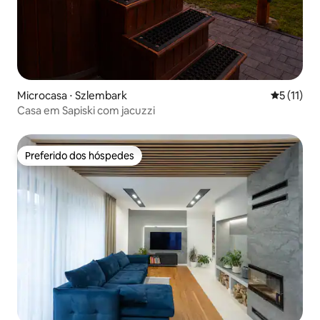
Microcasa ⋅ Szlembark
5 de uma a
5 (11)
Casa em Sapiski com jacuzzi
Preferido dos hóspedes
Preferido dos hóspedes