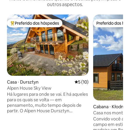
outros aspectos.
Preferido dos hóspedes
Preferido dos hó
Entre os melhores preferidos dos hóspedes
Preferido dos hó
Casa ⋅ Dursztyn
5 de uma avaliação média de
5 (10)
Alpen House Sky View
Há lugares para onde se vai. E há aqueles
para os quais se volta — em
pensamento, muito tempo depois de
Cabana ⋅ Kłodne
partir. O Alpen House Dursztyn
Casa nos montes 
pertence à segunda categoria.
russa com jacuzzi
Convido você a re
Localizada em um lugar isolado, cercada
campo em estilo 
por florestas e pastagens, com uma
madeira em Beskid