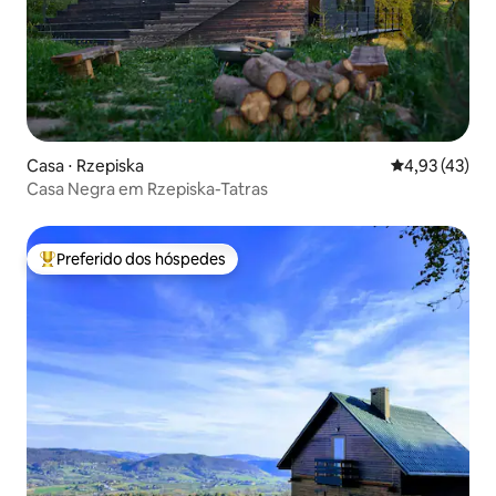
Casa ⋅ Rzepiska
4,93 de uma a
4,93 (43)
Casa Negra em Rzepiska-Tatras
Preferido dos hóspedes
Entre os melhores preferidos dos hóspedes