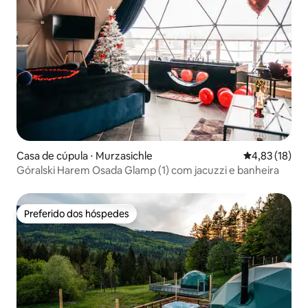
Casa de cúpula ⋅ Murzasichle
4,83 de uma a
4,83 (18)
Góralski Harem Osada Glamp (1) com jacuzzi e banheira
Preferido dos hóspedes
Preferido dos hóspedes