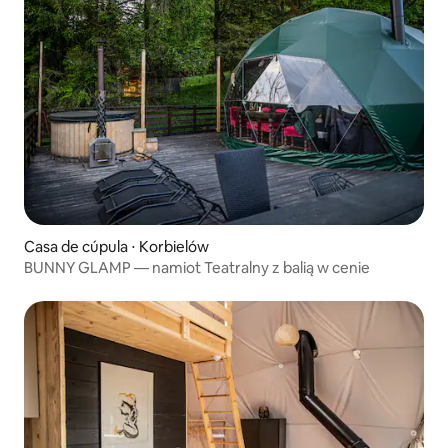
Casa de cúpula ⋅ Korbielów
BUNNY GLAMP — namiot Teatralny z balią w cenie