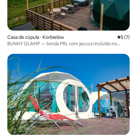
Casa de cúpula ⋅ Korbielów
5 de uma 
5 (7)
BUNNY GLAMP — tenda PRL com jacuzzi incluído no
preço