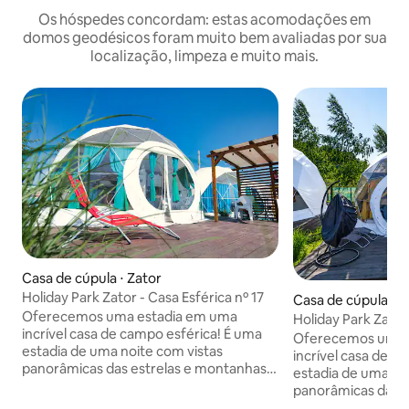
Os hóspedes concordam: estas acomodações em
domos geodésicos foram muito bem avaliadas por sua
localização, limpeza e muito mais.
Casa de cúpula ⋅ Zator
Holiday Park Zator - Casa Esférica nº 17
Casa de cúpula ⋅ Z
Oferecemos uma estadia em uma
Holiday Park Zator
incrível casa de campo esférica! É uma
Oferecemos uma 
estadia de uma noite com vistas
incrível casa de c
panorâmicas das estrelas e montanhas-
estadia de uma no
russas - a mais próxima do Energylandia
panorâmicas das e
Amusement Park. Um lugar único para
russas - a mais pr