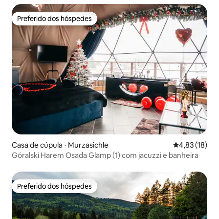
Preferido dos hóspedes
Preferido dos hóspedes
Casa de cúpula ⋅ Murzasichle
4,83 de uma a
4,83 (18)
Góralski Harem Osada Glamp (1) com jacuzzi e banheira
Preferido dos hóspedes
Preferido dos hóspedes