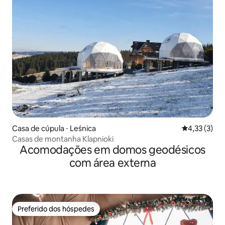
Casa de cúpula ⋅ Leśnica
4,33 de uma 
4,33 (3)
Casas de montanha Klapnioki
Acomodações em domos geodésicos
com área externa
Preferido dos hóspedes
Preferido dos hóspedes