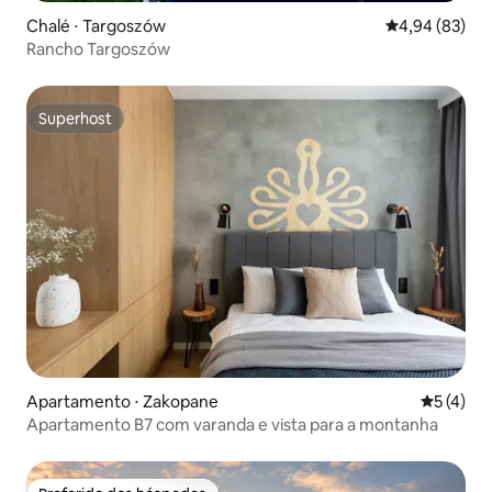
Chalé ⋅ Targoszów
4,94 de uma a
4,94 (83)
Rancho Targoszów
Superhost
Superhost
Apartamento ⋅ Zakopane
5 de uma 
5 (4)
Apartamento B7 com varanda e vista para a montanha