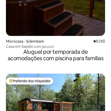
Microcasa ⋅ Szlembark
5 de uma a
5 (10)
Casa em Sapiski com jacuzzi
Aluguel por temporada de
acomodações com piscina para famílias
Preferido dos hóspedes
Entre os melhores preferidos dos hóspedes