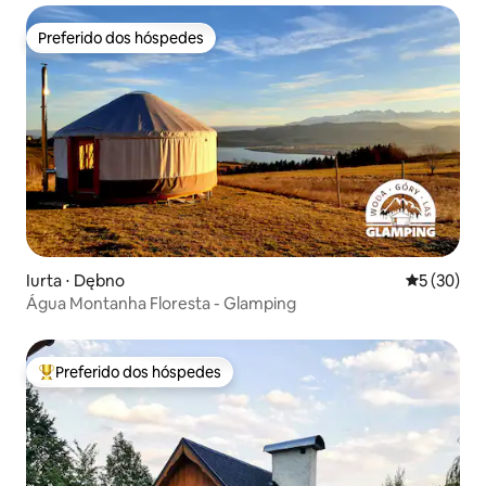
Preferido dos hóspedes
Preferido dos hóspedes
Iurta ⋅ Dębno
5 de uma a
5 (30)
Água Montanha Floresta - Glamping
Preferido dos hóspedes
Entre os melhores preferidos dos hóspedes