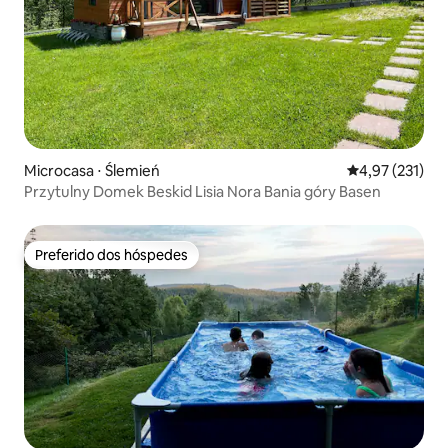
Microcasa ⋅ Ślemień
4,97 de uma av
4,97 (231)
Przytulny Domek Beskid Lisia Nora Bania góry Basen
Preferido dos hóspedes
Preferido dos hóspedes