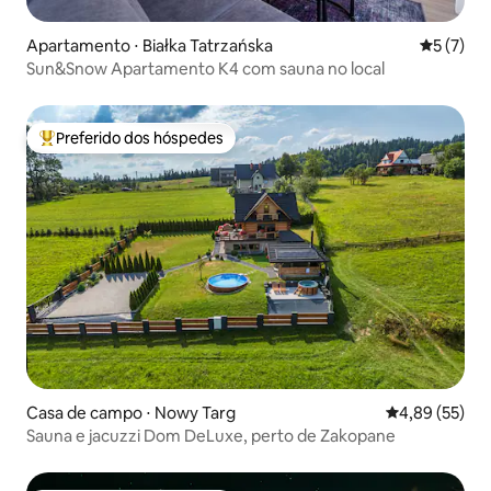
Apartamento ⋅ Białka Tatrzańska
5 de uma 
5 (7)
Sun&Snow Apartamento K4 com sauna no local
Preferido dos hóspedes
Entre os melhores preferidos dos hóspedes
Casa de campo ⋅ Nowy Targ
4,89 de uma a
4,89 (55)
Sauna e jacuzzi Dom DeLuxe, perto de Zakopane