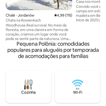
Casa nos montes 
russa com jacuzzi
Convido você a re
campo em estilo 
Chalé ⋅ Jordanów
4,99 de uma avaliação média de 
4,99 (115)
madeira em Beskid
início de 2023 Localizado em uma área
Chata na Rowienkach
tranquila, perto da
Woodhouse.Real survival. No meio da
para o Monte Jawo
floresta, em uma clareira em forma de
para caminhadas e cicl
coração, criamos um lugar onde você
privado está disp
pode se sentir parte da natureza. Uma
de hidromassagem 
Pequena Polônia: comodidades
cabana de madeira onde você pode
relaxamento atmo
descansar da vida cotidiana. Os edifícios
populares para aluguéis por temporada
finlandesa com um 
mais próximos estão a cerca de 2,5 km
de acomodações para famílias
Estacionamento gr
daqui. Se você gosta de sobrevivência,
banheiros, terraç
desafios e aventuras, este é o lugar para
(lado ensolarado),
você. Ficar aqui lhe proporcionará uma
espreguiçadeiras, 
experiência incrível. A proximidade com
campo de alto pad
a natureza, os sons da floresta, as vistas
e os aromas, a simplicidade da vida, os
passeios, o café da manhã no terraço e a
fogueira à noite são os pontos fortes
Cozinha
Wi-Fi
deste lugar.