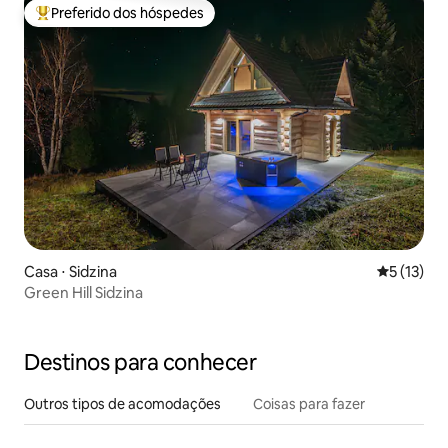
Preferido dos hóspedes
Entre os melhores preferidos dos hóspedes
Casa ⋅ Sidzina
5 de uma a
5 (13)
Green Hill Sidzina
Destinos para conhecer
Outros tipos de acomodações
Coisas para fazer