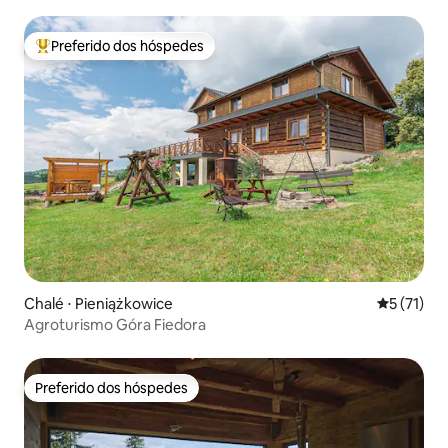
Preferido dos hóspedes
Entre os melhores preferidos dos hóspedes
Chalé ⋅ Pieniążkowice
5 de uma a
5 (71)
Agroturismo Góra Fiedora
Preferido dos hóspedes
Preferido dos hóspedes