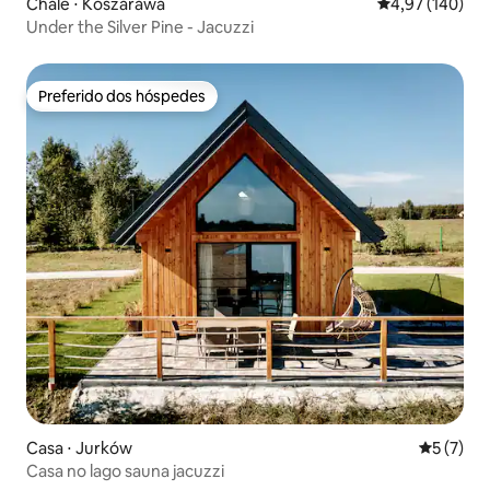
Chalé ⋅ Koszarawa
4,97 de uma av
4,97 (140)
Under the Silver Pine - Jacuzzi
Preferido dos hóspedes
Preferido dos hóspedes
Casa ⋅ Jurków
5 de uma 
5 (7)
Casa no lago sauna jacuzzi