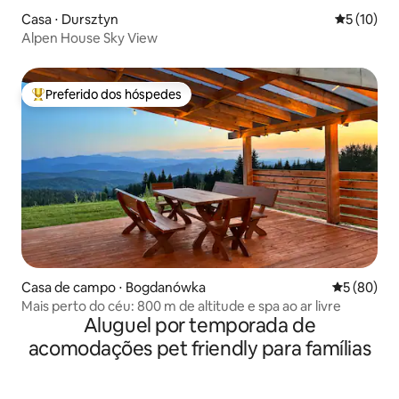
Casa ⋅ Dursztyn
5 de uma a
5 (10)
Alpen House Sky View
Preferido dos hóspedes
Entre os melhores preferidos dos hóspedes
Casa de campo ⋅ Bogdanówka
5 de uma a
5 (80)
Mais perto do céu: 800 m de altitude e spa ao ar livre
Aluguel por temporada de
acomodações pet friendly para famílias