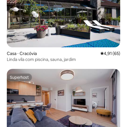
Casa ⋅ Cracóvia
4,91 de uma a
4,91 (65)
Linda vila com piscina, sauna, jardim
Superhost
Superhost