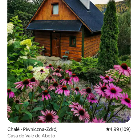
Chalé ⋅ Piwniczna-Zdrój
4,99 de uma av
4,99 (109)
Casa do Vale de Abeto