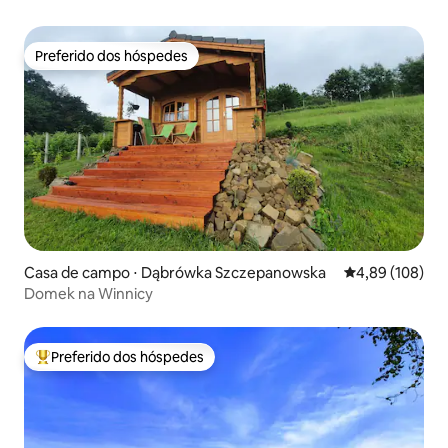
Preferido dos hóspedes
Preferido dos hóspedes
Casa de campo ⋅ Dąbrówka Szczepanowska
4,89 de uma av
4,89 (108)
Domek na Winnicy
Preferido dos hóspedes
Entre os melhores preferidos dos hóspedes