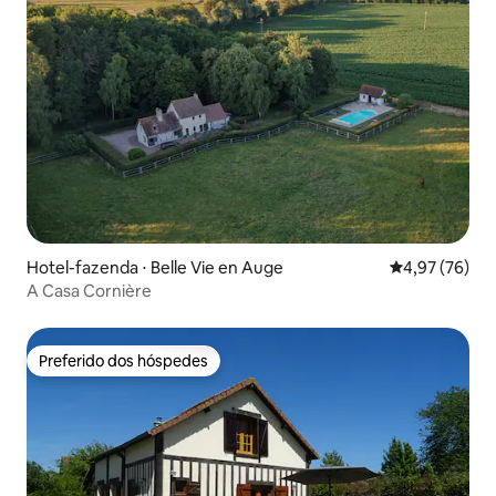
Hotel-fazenda ⋅ Belle Vie en Auge
4,97 de uma a
4,97 (76)
A Casa Cornière
Preferido dos hóspedes
Preferido dos hóspedes