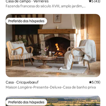
Casa de campo ⋅ Verrières
5 de uma a
5 (43)
Fazenda francesa do século XVIII, amplo jardim,
Normandia
Preferido dos hóspedes
Preferido dos hóspedes
Casa ⋅ Cricquebœuf
5 de uma a
5 (19)
Maison Longère-Presente-Deluxe-Casa de banho priva
Preferido dos hóspedes
Preferido dos hóspedes