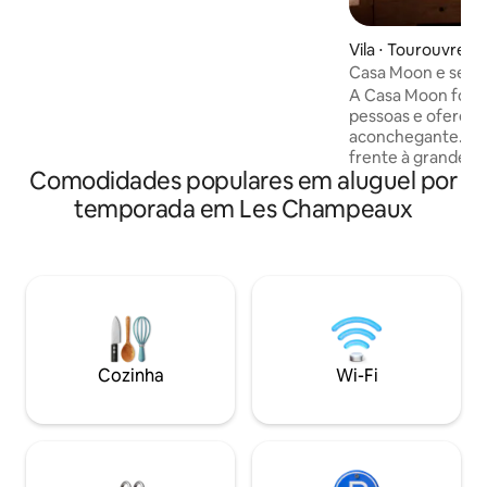
possa desfrutar de sua lista de
reprodução à luz de velas. Cozinha
equipada para um bom café moído na
Vila ⋅ Tourouvre a
hora ou uma refeição romântica. Área
Casa Moon e seu 
de estar com TV conectada. Quarto com
A Casa Moon foi p
cama de 160 e banheira. Bandeja de
pessoas e oferece
boas-vindas e velas estarão esperando
aconchegante. A 
por você
frente à grande ja
Comodidades populares em aluguel por
proporciona um de
Aconchegante, ult
temporada em Les Champeaux
charme, ela tem t
estadia maravilhos
frente à janela at
retiros criativos e 
Os hóspedes da C
a um banho nórdi
toques escandinav
localizado no lago
Cozinha
Wi-Fi
sublime