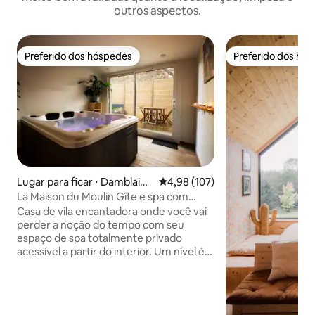
outros aspectos.
Preferido dos hóspedes
Preferido dos hó
Preferido dos hóspedes
Preferido dos hó
Lugar para ficar ⋅ Damblainv
4,98 de uma avaliação média de 
4,98 (107)
ille
La Maison du Moulin Gîte e spa com
banho turco privativo
Casa de vila encantadora onde você vai
perder a noção do tempo com seu
espaço de spa totalmente privado
acessível a partir do interior. Um nível é
dedicado ao relaxamento com uma
jacuzzi e banho turco tradicional com
um céu estrelado. Um sistema
Bluetooth está embutido para que você