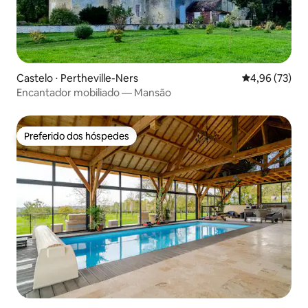
Castelo ⋅ Pertheville-Ners
4,96 de uma a
4,96 (73)
Encantador mobiliado — Mansão
Preferido dos hóspedes
Preferido dos hóspedes