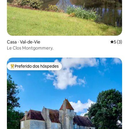
Casa ⋅ Val-de-Vie
5 de uma 
5 (3)
Le Clos Montgommery.
Preferido dos hóspedes
Entre os melhores preferidos dos hóspedes