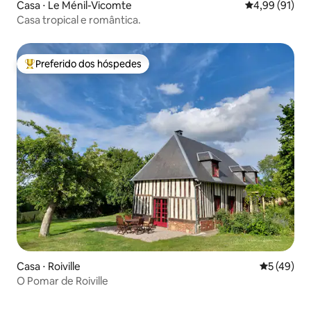
Casa ⋅ Le Ménil-Vicomte
4,99 de uma a
4,99 (91)
Casa tropical e romântica.
Preferido dos hóspedes
Entre os melhores preferidos dos hóspedes
Casa ⋅ Roiville
5 de uma a
5 (49)
O Pomar de Roiville