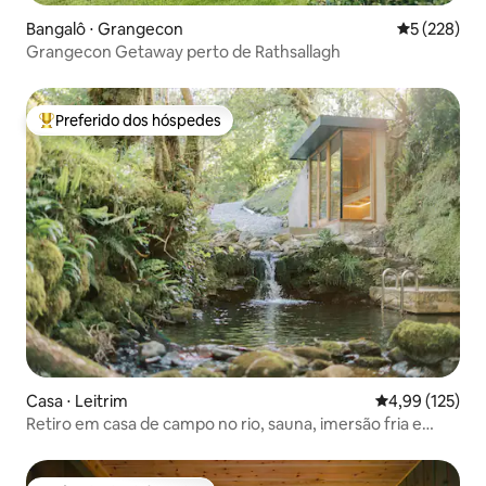
Bangalô ⋅ Grangecon
5 de uma av
5 (228)
Grangecon Getaway perto de Rathsallagh
Preferido dos hóspedes
Entre os melhores preferidos dos hóspedes
Casa ⋅ Leitrim
4,99 de uma av
4,99 (125)
Retiro em casa de campo no rio, sauna, imersão fria e
cachoeira