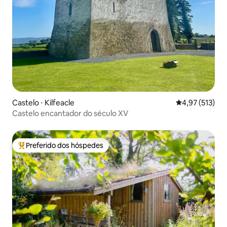
Castelo ⋅ Kilfeacle
4,97 de uma av
4,97 (513)
Castelo encantador do século XV
Preferido dos hóspedes
Entre os melhores preferidos dos hóspedes