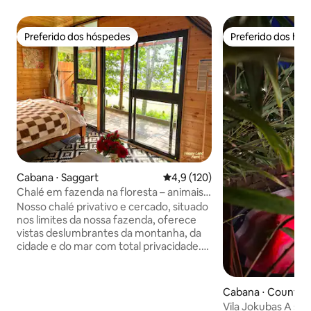
Preferido dos hóspedes
Preferido dos hó
Preferido dos hóspedes
Preferido dos hó
Cabana ⋅ Saggart
4,9 de uma avaliação média de 
4,9 (120)
Chalé em fazenda na floresta – animais e
natureza
Nosso chalé privativo e cercado, situado
nos limites da nossa fazenda, oferece
vistas deslumbrantes da montanha, da
cidade e do mar com total privacidade.
Possui chuveiro com água quente,
máquina de café, água filtrada, chaleira,
aquecedor a gás, cobertor elétrico,
Cabana ⋅ County L
minigeladeira, micro-ondas e acesso
Vila Jokubas A sel