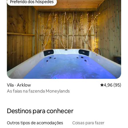
Preferido dos hóspedes
Preferido dos hóspedes
Vila ⋅ Arklow
4,96 de uma a
4,96 (95)
As faias na fazenda Moneylands
Destinos para conhecer
Outros tipos de acomodações
Coisas para fazer