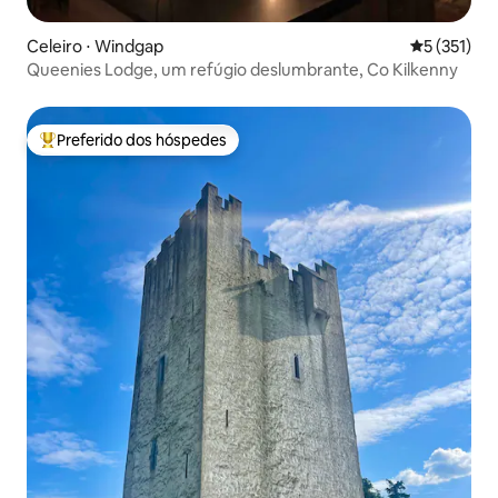
Celeiro ⋅ Windgap
5 de uma av
5 (351)
Queenies Lodge, um refúgio deslumbrante, Co Kilkenny
Preferido dos hóspedes
Entre os melhores preferidos dos hóspedes