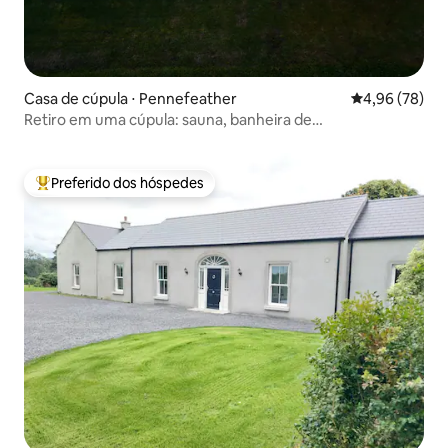
Casa de cúpula ⋅ Pennefeather
4,96 de uma a
4,96 (78)
Retiro em uma cúpula: sauna, banheira de
hidromassagem e piscina
Preferido dos hóspedes
Entre os melhores preferidos dos hóspedes