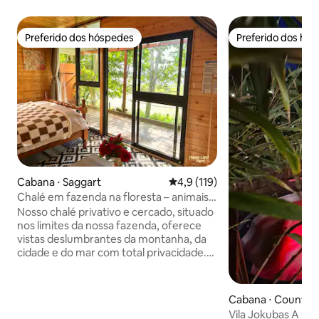
Preferido dos hóspedes
Preferido dos hó
Preferido dos hóspedes
Preferido dos hó
Cabana ⋅ Saggart
4,9 de uma avaliação média de 
4,9 (119)
Chalé em fazenda na floresta – animais e
natureza
Nosso chalé privativo e cercado, situado
nos limites da nossa fazenda, oferece
vistas deslumbrantes da montanha, da
cidade e do mar com total privacidade.
Possui chuveiro com água quente,
máquina de café, água filtrada, chaleira,
aquecedor a gás, cobertor elétrico,
Cabana ⋅ County L
minigeladeira, micro-ondas e acesso
Vila Jokubas A sel