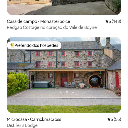
Casa de campo ⋅ Monasterboice
5 de uma av
5 (143)
Redgap Cottage no coração do Vale de Boyne
Preferido dos hóspedes
Entre os melhores preferidos dos hóspedes
Microcasa ⋅ Carrickmacross
5 de uma a
5 (55)
Distiller's Lodge