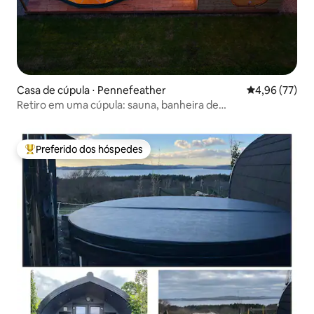
Casa de cúpula ⋅ Pennefeather
4,96 de uma a
4,96 (77)
Retiro em uma cúpula: sauna, banheira de
hidromassagem e piscina
Preferido dos hóspedes
Entre os melhores preferidos dos hóspedes