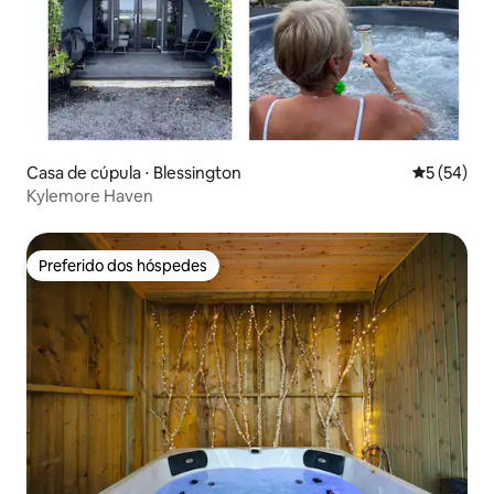
Casa de cúpula ⋅ Blessington
5 de uma a
5 (54)
Kylemore Haven
Preferido dos hóspedes
Preferido dos hóspedes