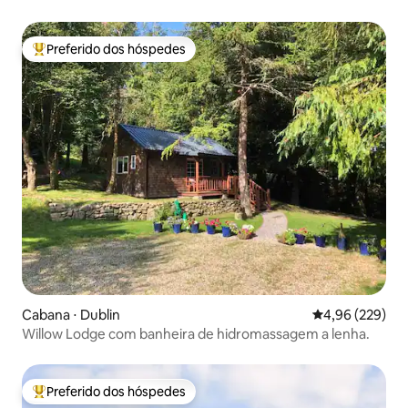
Preferido dos hóspedes
Entre os melhores preferidos dos hóspedes
Cabana ⋅ Dublin
4,96 de uma ava
4,96 (229)
Willow Lodge com banheira de hidromassagem a lenha.
Preferido dos hóspedes
Entre os melhores preferidos dos hóspedes