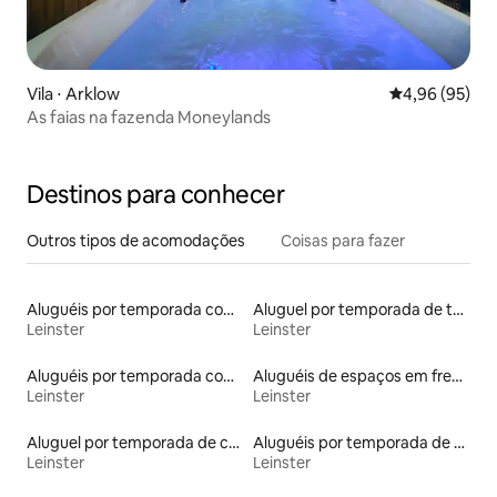
Vila ⋅ Arklow
4,96 de uma a
4,96 (95)
As faias na fazenda Moneylands
Destinos para conhecer
Outros tipos de acomodações
Coisas para fazer
Aluguéis por temporada com sauna
Aluguel por temporada de townhouses
Leinster
Leinster
Aluguéis por temporada com banheira de hidromassagem
Aluguéis de espaços em frente à praia
Leinster
Leinster
Aluguel por temporada de casas de veraneio
Aluguéis por temporada de celeiros
Leinster
Leinster