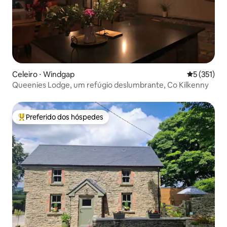
Celeiro ⋅ Windgap
5 de uma av
5 (351)
Queenies Lodge, um refúgio deslumbrante, Co Kilkenny
Preferido dos hóspedes
Entre os melhores preferidos dos hóspedes