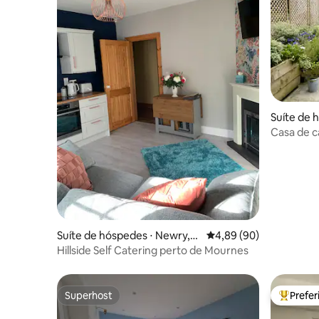
Suíte de 
Casa de ca
rural com
Suíte de hóspedes ⋅ Newry,
4,89 de uma avaliação 
4,89 (90)
Mourne and Down
Hillside Self Catering perto de Mournes
Superhost
Prefe
Superhost
Entre os