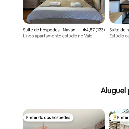
Suíte de hóspedes ⋅ Navan
4,87 de uma avaliação m
4,87 (123)
Suíte de 
3
Lindo apartamento estúdio no Vale
Estúdio c
Boyne
cidade e 
Aluguel 
Preferido dos hóspedes
Prefe
Preferido dos hóspedes
Entre os