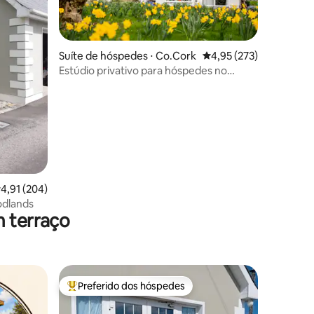
Suíte de hóspedes ⋅ Co.Cork
4,95 de uma avaliação 
4,95 (273)
Estúdio privativo para hóspedes no
ções
interior de Blarney
,91 de uma avaliação média de 5, 204 avaliações
4,91 (204)
odlands
m terraço
Preferido dos hóspedes
Entre os melhores preferidos dos hóspedes