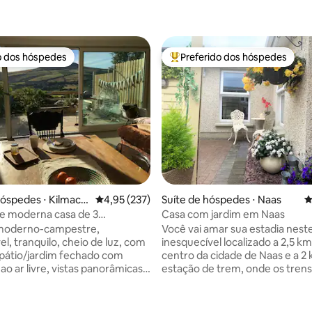
o dos hóspedes
Preferido dos hóspedes
o dos hóspedes
Entre os melhores preferidos d
hóspedes ⋅ Kilmaca
4,95 de uma avaliação média de 5, 237 avalia
4,95 (237)
Suíte de hóspedes ⋅ Naas
4
e moderna casa de 3
Casa com jardim em Naas
nheiro, vistas incríveis
moderno-campestre,
Você vai amar sua estadia neste
l, tranquilo, cheio de luz, com
inesquecível localizado a 2,5 k
édia de 5, 449 avaliações
pátio/jardim fechado com
centro da cidade de Naas e a 2
ao ar livre, vistas panorâmicas
estação de trem, onde os trens
cas para a montanha e para o
frequentemente vão para o ce
lhor dos dois mundos, a
cidade de Dublin (15-30 minuto
minutos da pitoresca vila de
dependendo do serviço usado)