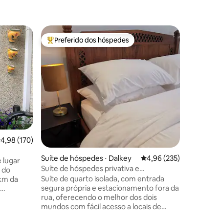
Suíte de
Preferido dos hóspedes
Prefe
os hóspedes
Entre os melhores preferidos dos hóspedes
Entre o
stmeath
Retiro à 
Lago Gla
Uma local
convidad
Lakehous
km) e hot
Um cenár
férias, 
contido 
privativa
Quarto l
ções
,98 de uma avaliação média de 5, 170 avaliações
4,98 (170)
estar e b
luxuoso.
Suíte de hóspedes ⋅ Dalkey
4,96 de uma avaliação 
4,96 (235)
produtos 
 lugar
Máquina 
Suíte de hóspedes privativa e
m do
de pão de
independente em Dalkey, Dublin
Suíte de quarto isolada, com entrada
 km da
cortesia.
segura própria e estacionamento fora da
rua, oferecendo o melhor dos dois
ntro da
mundos com fácil acesso a locais de
s,
compras, teatro e concertos de Dublin,