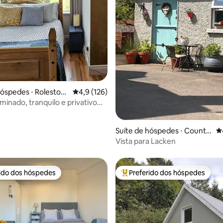
édia de 5, 317 avaliações
hóspedes ⋅ Rolestow
4,9 de uma avaliação média de 5, 126 avalia
4,9 (126)
minado, tranquilo e privativo
aeroporto de Dublin
Suíte de hóspedes ⋅ County
4
Wexford
Vista para Lacken
rido dos hóspedes
Preferido dos hóspedes
 melhores preferidos dos hóspedes
Entre os melhores preferidos d