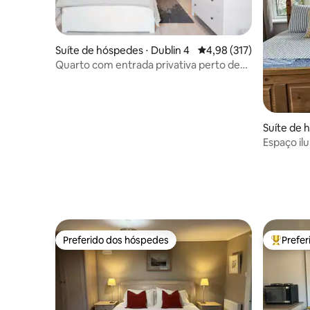
Suíte de hóspedes ⋅ Dublin 4
4,98 de uma avaliação m
4,98 (317)
Quarto com entrada privativa perto de
Aviva e RDS
Suíte de 
n
Espaço ilu
perto do 
Preferido dos hóspedes
Prefe
Preferido dos hóspedes
Entre os