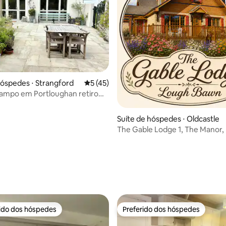
hóspedes ⋅ Strangford
5 de uma avaliação média de 5, 45 avalia
5 (45)
mpo em Portloughan retiro
 vista para o mar
Suíte de hóspedes ⋅ Oldcastle
The Gable Lodge 1, The Manor,
Bawn.
média de 5, 90 avaliações
rido dos hóspedes
Preferido dos hóspedes
 melhores preferidos dos hóspedes
Preferido dos hóspedes