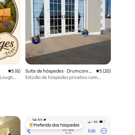
ções
5 de uma avaliação média de 5, 6 avaliações
5 (6)
Suíte de hóspedes ⋅ Drumconrat
5 de uma avaliação
5 (20)
h
 Lough
Estúdio de hóspedes privativo com
cozinha, Condado de Meath
Preferido dos hóspedes
Entre os melhores preferidos dos hóspedes