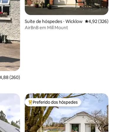
Suíte de hóspedes ⋅ Wicklow
4,92 de uma avaliação 
4,92 (326)
AirBnB em Mill Mount
ções
,88 de uma avaliação média de 5, 260 avaliações
4,88 (260)
Preferido dos hóspedes
os hóspedes
Entre os melhores preferidos dos hóspedes