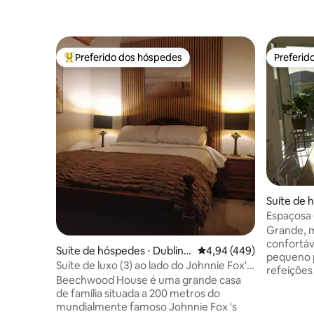
Preferido dos hóspedes
Preferid
Entre os melhores preferidos dos hóspedes
Preferid
Suíte de 
noge
Espaçosa 
quartos/ba
Grande, 
confortáve
Suíte de hóspedes ⋅ Dublin 1
4,94 de uma avaliação m
4,94 (449)
pequeno 
8
Suíte de luxo (3) ao lado do Johnnie Fox's
refeições 
Pub.
Beechwood House é uma grande casa
e dramáti
de família situada a 200 metros do
mar. O me
mundialmente famoso Johnnie Fox 's
apenas 5 