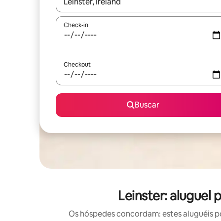
Quando os resultados estiverem disponíveis, expl
Check-in
Checkout
Buscar
Leinster: aluguel
Os hóspedes concordam: estes aluguéis po