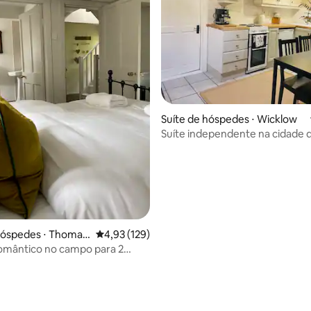
média de 5, 42 avaliações
Suíte de hóspedes ⋅ Wicklow
Suíte independente na cidade 
Wicklow
hóspedes ⋅ Thomas
4,93 de uma avaliação média de 5, 129 avalia
4,93 (129)
omântico no campo para 2
 Banheira de hidromassagem