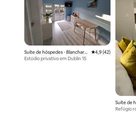
Suíte de hóspedes ⋅ Blanchard
4,9 de uma avaliação 
4,9 (42)
stown
Estúdio privativo em Dublin 15
Suíte de 
town
Refúgio r
pessoas |