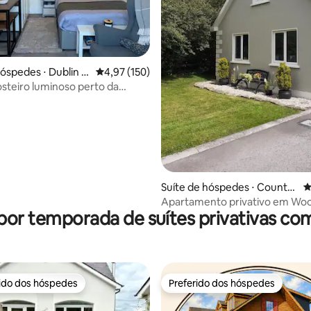
édia de 5, 123 avaliações
hóspedes ⋅ Dublin 1
4,97 de uma avaliação média de 5, 150 avalia
4,97 (150)
osteiro luminoso perto da
do aeroporto
Suíte de hóspedes ⋅ County
4
Offaly
Apartamento privativo em Wo
por temporada de suítes privativas co
rido dos hóspedes
Preferido dos hóspedes
 melhores preferidos dos hóspedes
Preferido dos hóspedes