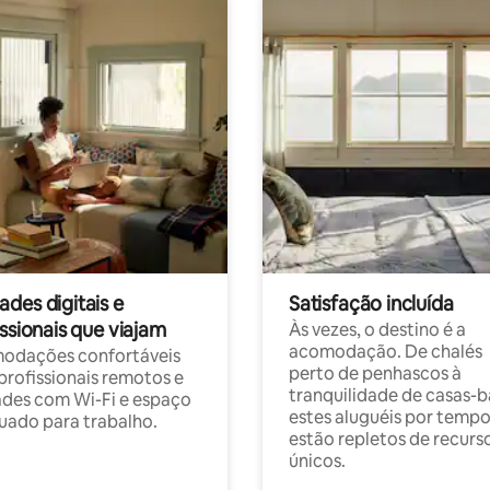
des digitais e
Satisfação incluída
ssionais que viajam
Às vezes, o destino é a
acomodação. De chalés
odações confortáveis
perto de penhascos à
profissionais remotos e
tranquilidade de casas-b
des com Wi-Fi e espaço
estes aluguéis por temp
ado para trabalho.
estão repletos de recurs
únicos.