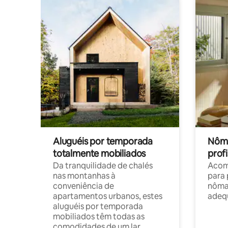
Aluguéis por temporada
Nôma
totalmente mobiliados
profi
Da tranquilidade de chalés
Acom
nas montanhas à
para 
conveniência de
nôma
apartamentos urbanos, estes
adequ
aluguéis por temporada
mobiliados têm todas as
comodidades de um lar.