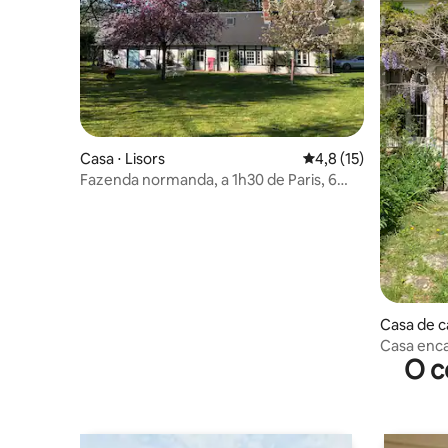
Casa ⋅ Lisors
4,8 de uma avaliação 
4,8 (15)
Fazenda normanda, a 1h30 de Paris, 6
pessoas
Casa de 
exin
Casa enc
O c
privado