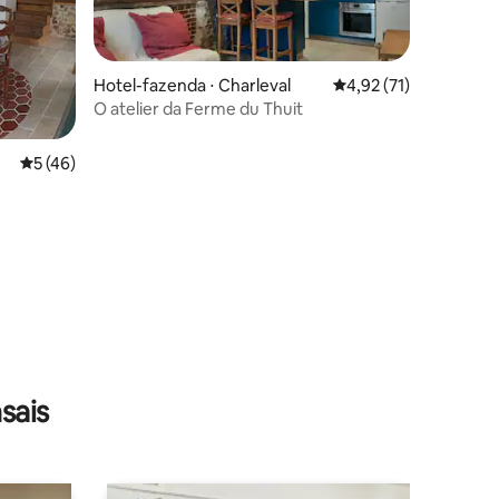
Hotel-fazenda ⋅ Charleval
4,92 de uma avaliação
4,92 (71)
O atelier da Ferme du Thuit
5 de uma avaliação média de 5, 46 avaliações
5 (46)
ções
sais