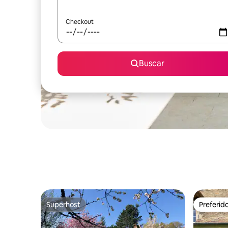
Checkout
Buscar
Superhost
Preferid
Superhost
Preferid