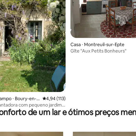
Casa ⋅ Montreuil-sur-Epte
média de 5, 15 avaliações
Gîte "Aux Petits Bonheurs"
campo ⋅ Boury-en-V
4,94 de uma avaliação média de 5, 113 avalia
4,94 (113)
antadora com pequeno jardim
onforto de um lar e ótimos preços men