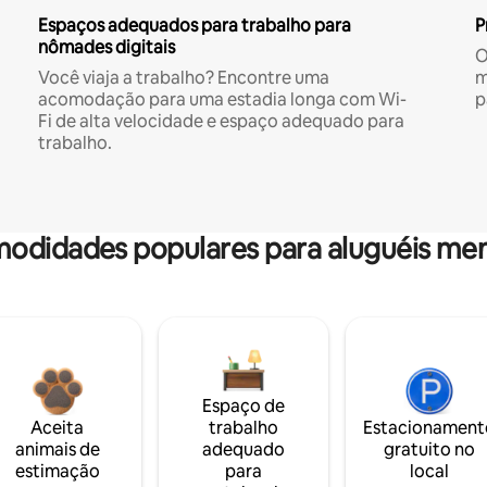
Espaços adequados para trabalho para
P
nômades digitais
O
Você viaja a trabalho? Encontre uma
m
acomodação para uma estadia longa com Wi-
p
Fi de alta velocidade e espaço adequado para
trabalho.
odidades populares para aluguéis men
Espaço de
Aceita
trabalho
Estacionament
animais de
adequado
gratuito no
estimação
para
local