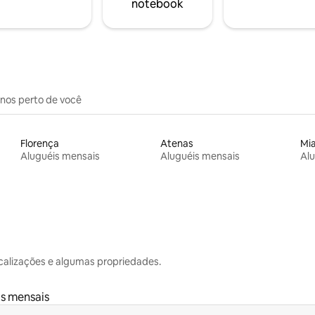
notebook
inos perto de você
Florença
Atenas
Mi
Aluguéis mensais
Aluguéis mensais
Alu
calizações e algumas propriedades.
s mensais