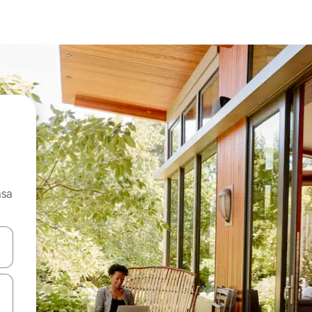
asa
ore-os usando as seta para cima e para baixo do teclado ou tocando e