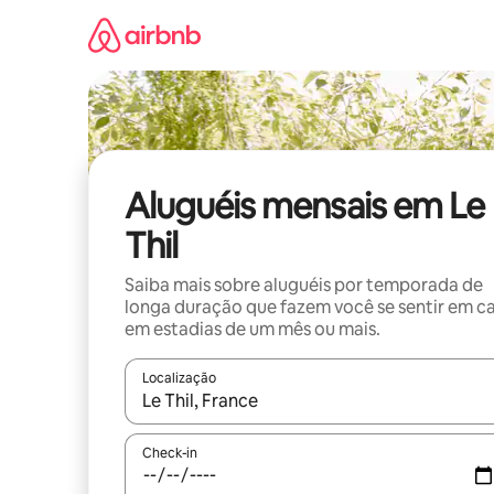
Pular
para
o
conteúdo
Aluguéis mensais em Le
Thil
Saiba mais sobre aluguéis por temporada de
longa duração que fazem você se sentir em c
em estadias de um mês ou mais.
Localização
Quando os resultados estiverem disponíveis, expl
Check-in