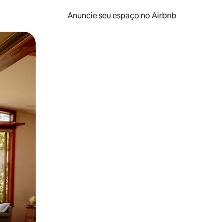
Anuncie seu espaço no Airbnb
 deslizando o dedo na tela.