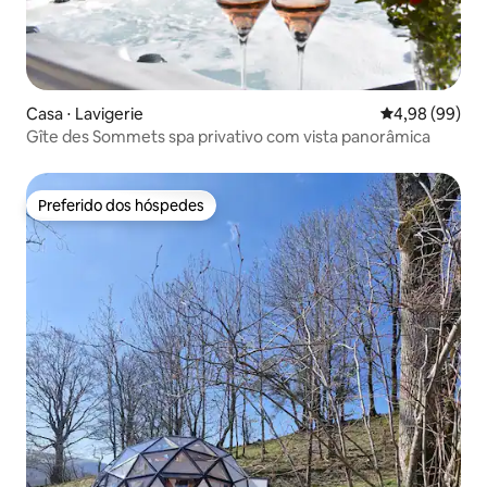
Casa ⋅ Lavigerie
4,98 de uma av
4,98 (99)
Gîte des Sommets spa privativo com vista panorâmica
Preferido dos hóspedes
Preferido dos hóspedes