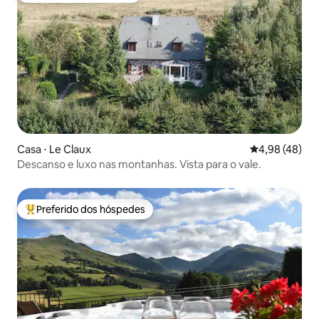
Casa ⋅ Le Claux
4,98 de uma a
4,98 (48)
Descanso e luxo nas montanhas. Vista para o vale.
Preferido dos hóspedes
Entre os melhores preferidos dos hóspedes