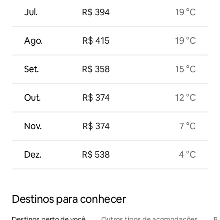
Jul.
R$ 394
19 °C
Ago.
R$ 415
19 °C
Set.
R$ 358
15 °C
Out.
R$ 374
12 °C
Nov.
R$ 374
7 °C
Dez.
R$ 538
4 °C
Destinos para conhecer
Destinos perto de você
Outros tipos de acomodações
Pr