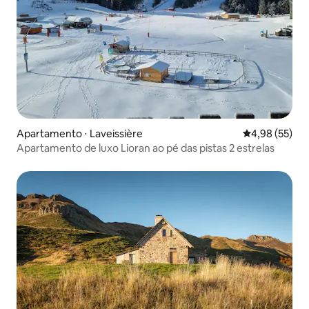
Apartamento ⋅ Laveissière
4,98 de uma a
4,98 (55)
Apartamento de luxo Lioran ao pé das pistas 2 estrelas