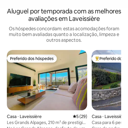
Aluguel por temporada com as melhores
avaliações em Laveissière
Os hóspedes concordam: estas acomodações foram
muito bem avaliadas quanto a localização, limpeza e
outros aspectos.
Preferido dos hóspedes
Preferido dos 
Preferido dos hóspedes
Entre os melhore
Casa ⋅ Laveissière
5 de uma avaliação média de
5 (29)
Casa ⋅ Laveissière
Les Grands Alpages, 210 m² de prestígio
Casa para 6 pesso
em Lioran