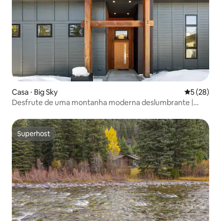
Casa ⋅ Big Sky
5 de uma a
5 (28)
Desfrute de uma montanha moderna deslumbrante |
Vistas e banheira de hidromassagem
Superhost
Superhost