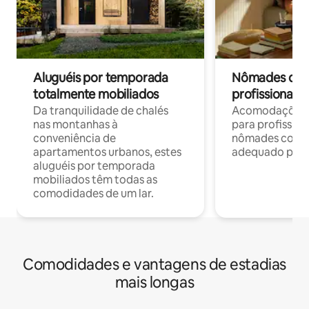
Aluguéis por temporada
Nômades digit
totalmente mobiliados
profissionais 
Da tranquilidade de chalés
Acomodações c
nas montanhas à
para profission
conveniência de
nômades com W
apartamentos urbanos, estes
adequado para 
aluguéis por temporada
mobiliados têm todas as
comodidades de um lar.
Comodidades e vantagens de estadias
mais longas