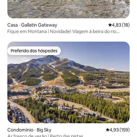
Casa ⋅ Gallatin Gateway
4,83 de uma a
4,83 (18)
Fique em Montana | Novidade! Viagem à beira do rio
Canyon
Preferido dos hóspedes
Preferido dos hóspedes
Condomínio ⋅ Big Sky
4,93 de uma av
4,93 (159)
Ar fresco de verão | Perto das pistas