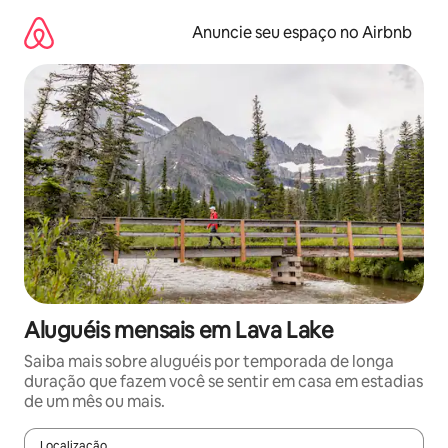
Pular
para
Anuncie seu espaço no Airbnb
o
conteúdo
Aluguéis mensais em Lava Lake
Saiba mais sobre aluguéis por temporada de longa
duração que fazem você se sentir em casa em estadias
de um mês ou mais.
Localização