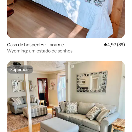
Casa de hóspedes ⋅ Laramie
4,97 de uma a
4,97 (39)
Wyoming: um estado de sonhos
Superhost
Superhost