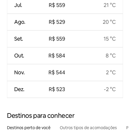
Jul.
R$ 559
21 °C
Ago.
R$ 529
20 °C
Set.
R$ 559
15 °C
Out.
R$ 584
8 °C
Nov.
R$ 544
2 °C
Dez.
R$ 523
-2 °C
Destinos para conhecer
Destinos perto de você
Outros tipos de acomodações
Pr