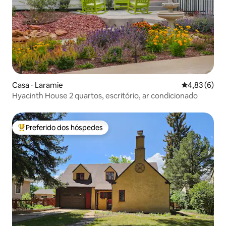
Casa ⋅ Laramie
4,83 de uma 
4,83 (6)
Hyacinth House 2 quartos, escritório, ar condicionado
Preferido dos hóspedes
Entre os melhores preferidos dos hóspedes