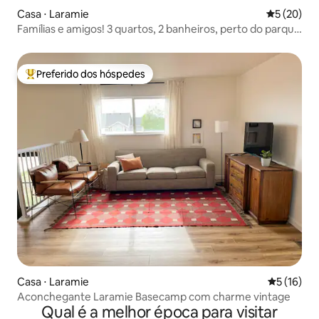
Casa ⋅ Laramie
5 de uma a
5 (20)
Famílias e amigos! 3 quartos, 2 banheiros, perto do parque
e da UW
Preferido dos hóspedes
Entre os melhores preferidos dos hóspedes
Casa ⋅ Laramie
5 de uma a
5 (16)
Aconchegante Laramie Basecamp com charme vintage
Qual é a melhor época para visitar