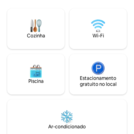
curada do oeste. Aprecie a arte local, um
quintal privativo, produtos de higiene
pessoal e roupas de cama premium,
uma cozinha bem abastecida e café
torrado localmente. Precisa de mais
espaço? Reserve nosso acampamento
Cozinha
Wi-Fi
de luxo com carroça de ovelhas para
receber mais dois hóspedes em uma
carroça de ovelhas de inspiração
vintage.
Estacionamento
Piscina
gratuito no local
Ar-condicionado