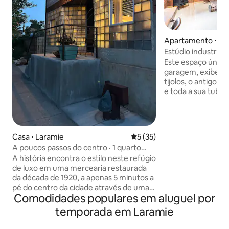
Apartamento ⋅ La
Estúdio industrial 
perto de UW
Este espaço único,
garagem, exibe as
tijolos, o antigo 
e toda a sua tubul
Cozinha novinha e
com forno, gelade
louça. Totalmente
um colchão de es
Casa ⋅ Laramie
5 de uma avaliação média de
5 (35)
size em uma estru
A poucos passos do centro · 1 quarto
vigas antigas de um
selecionado · Quintal privativo
A história encontra o estilo neste refúgio
O espaço exclusiv
de luxo em uma mercearia restaurada
perto da porta da 
da década de 1920, a apenas 5 minutos a
uma cerca de cedr
pé do centro da cidade através de uma
confortáveis e chu
Comodidades populares em aluguel por
icônica passarela que atravessa um pátio
condicionado é sazonal. Esta
ferroviário ativo. O design minimalista
gratuito na rua na 
temporada em Laramie
combina com móveis vintage, modernos
e artesanais para uma vibe moderna e