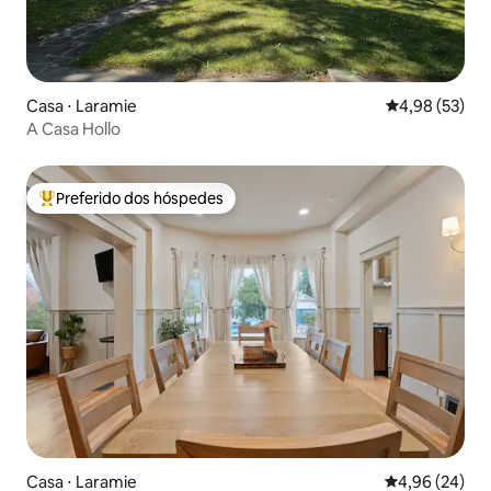
Casa ⋅ Laramie
4,98 de uma a
4,98 (53)
A Casa Hollo
Preferido dos hóspedes
Entre os melhores preferidos dos hóspedes
Casa ⋅ Laramie
4,96 de uma a
4,96 (24)