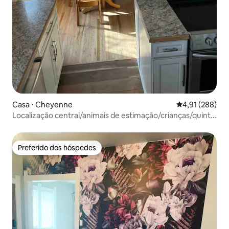
Casa ⋅ Cheyenne
4,91 de uma av
4,91 (288)
Localização central/animais de estimação/crianças/quintal
cercado/Wi-Fi
Preferido dos hóspedes
Preferido dos hóspedes