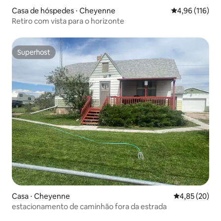
Casa de hóspedes ⋅ Cheyenne
4,96 de uma av
4,96 (116)
Retiro com vista para o horizonte
Superhost
Superhost
Casa ⋅ Cheyenne
4,85 de uma a
4,85 (20)
estacionamento de caminhão fora da estrada