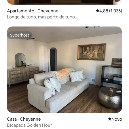
Apartamento ⋅ Cheyenne
4,88 de uma aval
4,88 (1.035)
Longe de tudo, mas perto de tudo...
Superhost
Superhost
Casa ⋅ Cheyenne
Novo lugar
Novo
Escapada Golden Hour