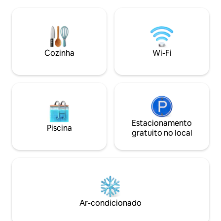
minutos de distân
longas! Acesso à❓ casa de hóspedes
ar livre ou vá ao 
*geralmente disponível* Ponto social
Gowdy para desfrut
com 🛁 banheiro, 🚻 lavabo e cozinha. Se
natureza do Wyoming! A Casa d
isso for um possível fator decisivo,
proporciona a sen
pergunte por mensagem. Jogos,
casa", mesmo que 
Cozinha
Wi-Fi
fogueiras, cavalos, galinhas e abelhas.
casa! É a nossa pe
Estradas de terra e labirintos secretos
Wyoming que esp
para explorar!
com você!
Estacionamento
Piscina
gratuito no local
Ar-condicionado