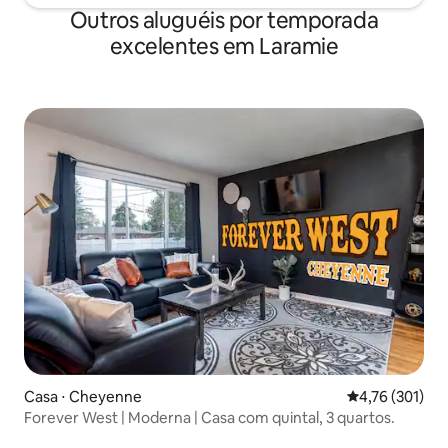
Outros aluguéis por temporada
excelentes em Laramie
Casa ⋅ Cheyenne
4,76 de uma av
4,76 (301)
Forever West | Moderna | Casa com quintal, 3 quartos.