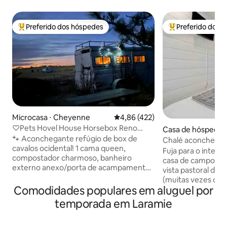
Preferido dos hóspedes
Preferido dos 
Entre os melhores preferidos dos hóspedes
Entre os melhore
Microcasa ⋅ Cheyenne
4,86 de uma avaliação média de 
4,86 (422)
♡Pets Hovel House Horsebox Reno
Casa de hóspedes
-20% na 2ª e 3ª noite
🐾 Aconchegante refúgio de box de
Chalé aconchega
cavalos ocidental! 1 cama queen,
vista, a 5 min da c
Fuja para o inter
compostador charmoso, banheiro
casa de campo pit
externo anexo/porta de acampamento,
vista pastoral de 
cozinha ao ar livre🍳, chuveiro quente ao
(muitas vezes com
ar livre 🚿! ✨ Raro! 2 animais de
Comodidades populares em aluguel por
apenas 5 min. da D
estimação ficam de graça (mais com
você encontrará 
temporada em Laramie
aprovação, US$ 10 cada) 2 milhas da I-25,
e diversão. FE War
10 min da cidade, lojas/restaurantes Mais
da cidade e o hosp
de 20% de desconto em estadias mais