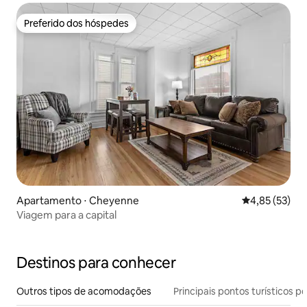
Preferido dos hóspedes
Preferido dos hóspedes
Apartamento ⋅ Cheyenne
4,85 de uma a
4,85 (53)
Viagem para a capital
Destinos para conhecer
Outros tipos de acomodações
Principais pontos turísticos po