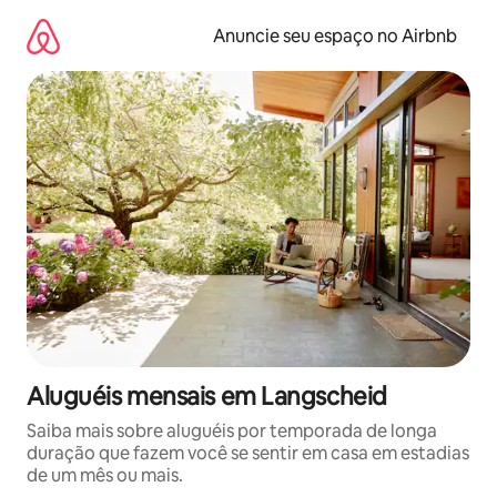
Pular
para
Anuncie seu espaço no Airbnb
o
conteúdo
Aluguéis mensais em Langscheid
Saiba mais sobre aluguéis por temporada de longa
duração que fazem você se sentir em casa em estadias
de um mês ou mais.