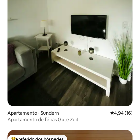
Apartamento ⋅ Sundern
4,94 de uma a
4,94 (16)
Apartamento de férias Gute Zeit
Preferido dos hóspedes