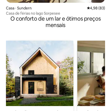
Casa ⋅ Sundern
4,98 de uma a
4,98 (83)
Casa de férias no lago Sorpesee
O conforto de um lar e ótimos preços
mensais