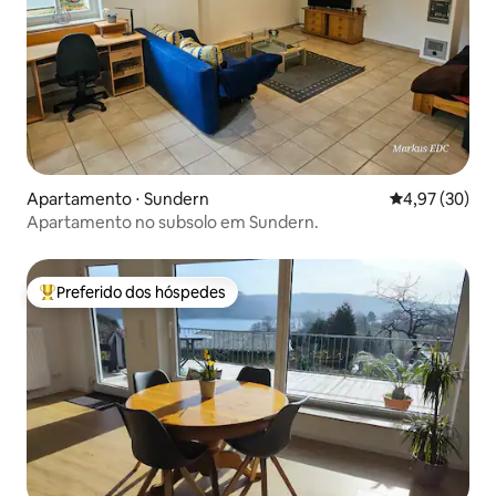
Apartamento ⋅ Sundern
4,97 de uma a
4,97 (30)
Apartamento no subsolo em Sundern.
Preferido dos hóspedes
Entre os melhores preferidos dos hóspedes