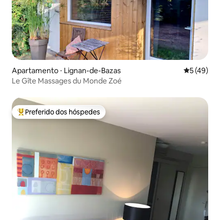
Apartamento ⋅ Lignan-de-Bazas
5 de uma a
5 (49)
Le Gîte Massages du Monde Zoé
Preferido dos hóspedes
Entre os melhores preferidos dos hóspedes