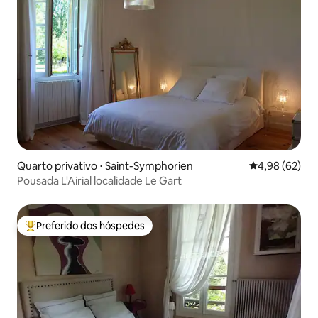
Quarto privativo ⋅ Saint-Symphorien
4,98 de uma a
4,98 (62)
Pousada L'Airial localidade Le Gart
Preferido dos hóspedes
Entre os melhores preferidos dos hóspedes