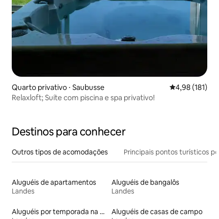
Quarto privativo ⋅ Saubusse
4,98 de uma av
4,98 (181)
Relaxloft; Suíte com piscina e spa privativo!
Destinos para conhecer
Outros tipos de acomodações
Principais pontos turísticos po
Aluguéis de apartamentos
Aluguéis de bangalôs
Landes
Landes
Aluguéis por temporada na orla
Aluguéis de casas de campo