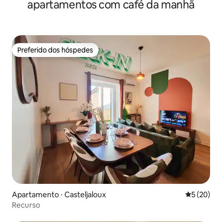
apartamentos com café da manhã
Preferido dos hóspedes
Preferido dos hóspedes
Apartamento ⋅ Casteljaloux
5 de uma a
5 (20)
Recurso