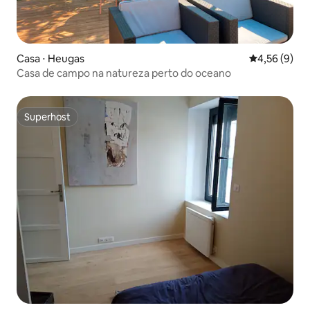
Casa ⋅ Heugas
4,56 de uma 
4,56 (9)
Casa de campo na natureza perto do oceano
Superhost
Superhost