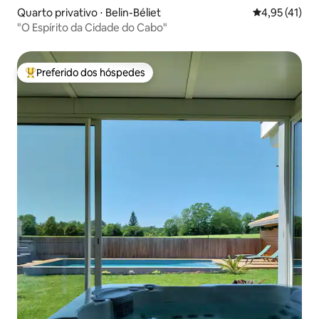
Quarto privativo ⋅ Belin-Béliet
4,95 de uma a
4,95 (41)
"O Espírito da Cidade do Cabo"
Preferido dos hóspedes
Entre os melhores preferidos dos hóspedes