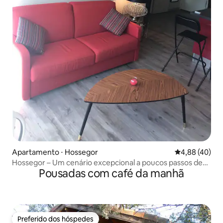
Apartamento ⋅ Hossegor
4,88 de uma a
4,88 (40)
Hossegor – Um cenário excepcional a poucos passos de
Pousadas com café da manhã
tudo
Preferido dos hóspedes