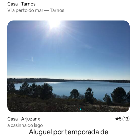
Casa ⋅ Tarnos
Vila perto do mar — Tarnos
Casa ⋅ Arjuzanx
5 de uma a
5 (13)
a casinha do lago
Aluguel por temporada de