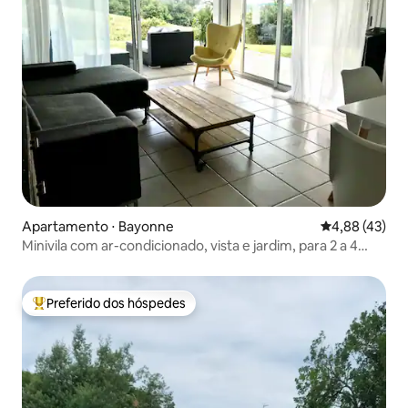
Apartamento ⋅ Bayonne
4,88 de uma a
4,88 (43)
Minivila com ar-condicionado, vista e jardim, para 2 a 4
pessoas
Preferido dos hóspedes
Entre os melhores preferidos dos hóspedes