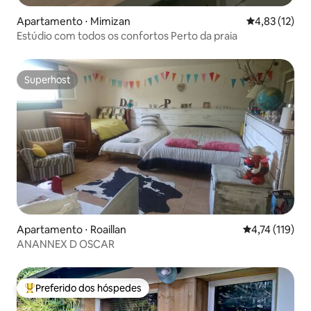
Apartamento ⋅ Mimizan
4,83 de uma a
4,83 (12)
Estúdio com todos os confortos Perto da praia
Superhost
Superhost
Apartamento ⋅ Roaillan
4,74 de uma av
4,74 (119)
ANANNEX D OSCAR
Preferido dos hóspedes
Entre os melhores preferidos dos hóspedes