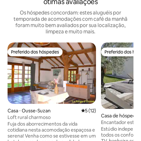
ótimas avaliações
Os hóspedes concordam: estes aluguéis por
temporada de acomodações com café da manhã
foram muito bem avaliados por sua localização,
limpeza e muito mais.
Preferido dos hóspedes
Preferido dos hó
Preferido dos hóspedes
Preferido dos hó
Casa ⋅ Ousse-Suzan
5 de uma avaliação média de
5 (12)
Casa de hóspedes 
Loft rural charmoso
e
Encantador estúd
Fuja dos aborrecimentos da vida
Saubusse
Estúdio independe
cotidiana nesta acomodação espaçosa e
todos os conforto
serena! Venha como se estivesse em um
TV, banheiro com 