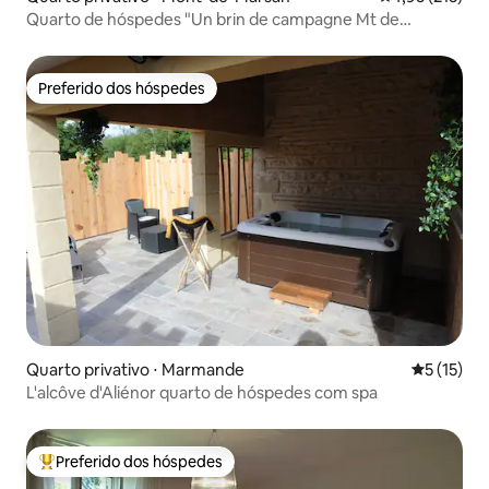
Quarto de hóspedes "Un brin de campagne Mt de
Marsan"
Preferido dos hóspedes
Preferido dos hóspedes
Quarto privativo ⋅ Marmande
5 de uma a
5 (15)
L'alcôve d'Aliénor quarto de hóspedes com spa
Preferido dos hóspedes
Entre os melhores preferidos dos hóspedes