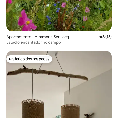
Apartamento ⋅ Miramont-Sensacq
5 de uma a
5 (15)
Estúdio encantador no campo
Preferido dos hóspedes
Preferido dos hóspedes