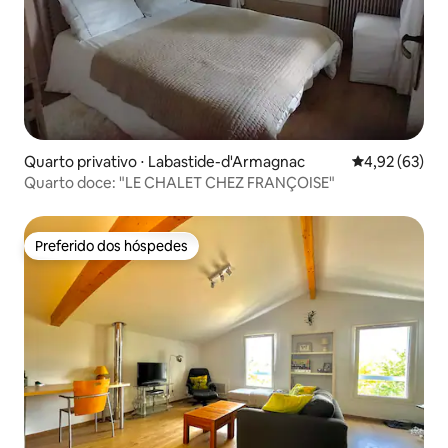
Quarto privativo ⋅ Labastide-d'Armagnac
4,92 de uma a
4,92 (63)
Quarto doce: "LE CHALET CHEZ FRANÇOISE"
Preferido dos hóspedes
Preferido dos hóspedes