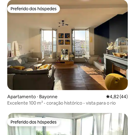
Preferido dos hóspedes
Preferido dos hóspedes
Apartamento ⋅ Bayonne
4,82 de uma a
4,82 (44)
Excelente 100 m² - coração histórico - vista para o rio
Preferido dos hóspedes
Preferido dos hóspedes