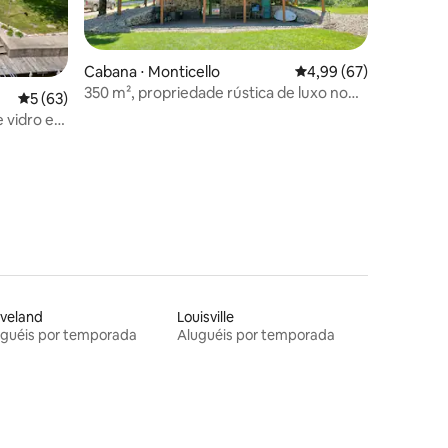
Cabana ⋅ Monticello
4,99 de uma avaliação
4,99 (67)
350 m², propriedade rústica de luxo no
5 de uma avaliação média de 5, 63 avaliações
5 (63)
lago Freeman
 vidro e
ções
veland
Louisville
uguéis por temporada
Aluguéis por temporada