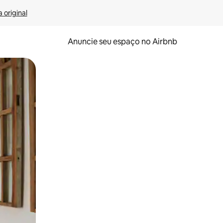
 original
Anuncie seu espaço no Airbnb
 deslizando o dedo na tela.