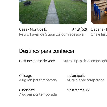
Casa ⋅ Monticello
4,9 de uma avaliação 
4,9 (52)
Cabana ⋅ 
Retiro fluvial de 3 quartos com acesso ao
Chalé his
lago
Destinos para conhecer
Destinos perto de você
Outros tipos de acomodaçõ
Chicago
Indianápolis
Aluguéis por temporada
Aluguéis por temporada
Cincinnati
Mostrar mais
Aluguéis por temporada