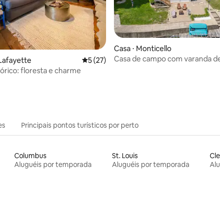
Casa ⋅ Monticello
Casa de campo com varanda de
média de 5, 52 avaliações
Lafayette
5 de uma avaliação média de 5, 27 avalia
5 (27)
doca para barco
tórico: floresta e charme
es
Principais pontos turísticos por perto
Columbus
St. Louis
Cle
Aluguéis por temporada
Aluguéis por temporada
Al