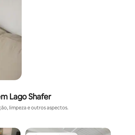
em Lago Shafer
o, limpeza e outros aspectos.
Casa de 