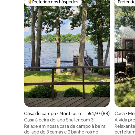
Preferido dos hóspedes
Preferid
Entre os melhores preferidos dos hóspedes
Preferid
Casa de campo ⋅ Monticello
4,97 de uma avaliação 
4,97 (88)
Casa ⋅ Mo
Casa à beira do lago Shafer com 3
A vida pr
quartos e 2 banheiros
você!
Relaxe em nossa casa de campo à beira
Relaxante
do lago de 3 camas e 2 banheiros no
perfeita