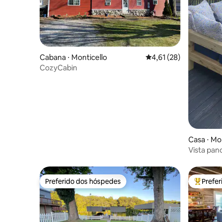
Cabana ⋅ Monticello
4,61 de uma avaliação 
4,61 (28)
CozyCabin
Casa ⋅ Mo
Vista pan
Preferido dos hóspedes
Prefe
Preferido dos hóspedes
Entre os