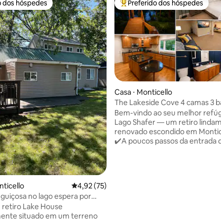
o dos hóspedes
Preferido dos hóspedes
o dos hóspedes
Entre os melhores preferidos d
Casa ⋅ Monticello
The Lakeside Cove 4 camas 3 b
perto de Indiana Beach
Bem-vindo ao seu melhor refúg
Lago Shafer — um retiro linda
renovado escondido em Montice
✔️A poucos passos da entrada 
Beach e das águas cristalinas d
Shafer. ✔️4 Quartos e 3 Banheiros
Completos ✔️À beira do lago ✔
ao ar livre aconchegante e amp
média de 5, 88 avaliações
nticello
4,92 de uma avaliação média de 5, 75 avalia
4,92 (75)
lugares para sentar ✔️Sala de
eguiçosa no lago espera por
jogos/entretenimento com fli
 retiro Lake House
pingue-pongue ✔️Atualizações
mente situado em um terreno
PERFEITO para: ✔️Férias em família ✔️Fins