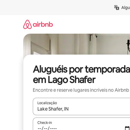
Pular
Algu
para
o
conteúdo
Aluguéis por temporada
em Lago Shafer
Encontre e reserve lugares incríveis no Airbnb
Localização
Quando os resultados estiverem disponíveis, expl
Check-in