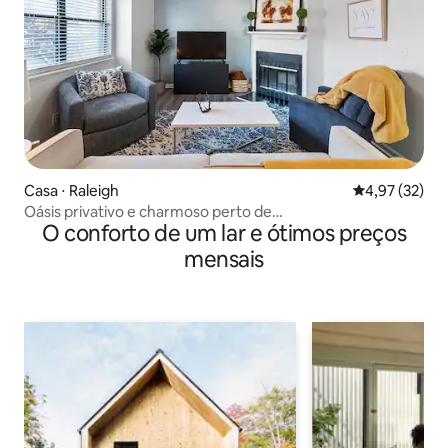
Casa ⋅ Raleigh
4,97 de uma a
4,97 (32)
Oásis privativo e charmoso perto de
O conforto de um lar e ótimos preços
aeroporto/shopping/centro
mensais