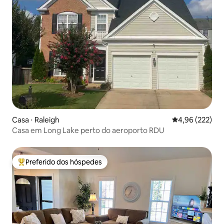
Casa ⋅ Raleigh
4,96 de uma av
4,96 (222)
Casa em Long Lake perto do aeroporto RDU
Preferido dos hóspedes
Entre os melhores preferidos dos hóspedes