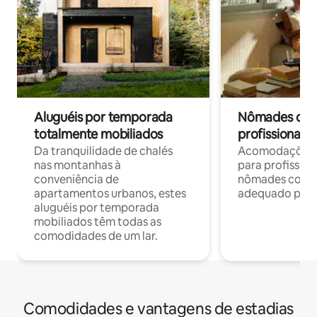
Aluguéis por temporada
Nômades digit
totalmente mobiliados
profissionais 
Da tranquilidade de chalés
Acomodações c
nas montanhas à
para profission
conveniência de
nômades com W
apartamentos urbanos, estes
adequado para 
aluguéis por temporada
mobiliados têm todas as
comodidades de um lar.
Comodidades e vantagens de estadias