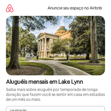
Pular
para
Anuncie seu espaço no Airbnb
o
conteúdo
Aluguéis mensais em Lake Lynn
Saiba mais sobre aluguéis por temporada de longa
duração que fazem você se sentir em casa em estadias
de um mês ou mais.
Localização