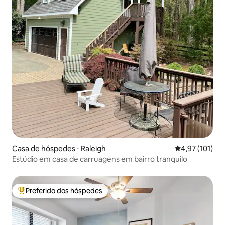
Casa de hóspedes ⋅ Raleigh
4,97 de uma av
4,97 (101)
Estúdio em casa de carruagens em bairro tranquilo
Preferido dos hóspedes
Entre os melhores preferidos dos hóspedes