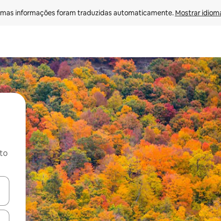
mas informações foram traduzidas automaticamente. 
Mostrar idioma
ito
ore-os usando as seta para cima e para baixo do teclado ou tocando e