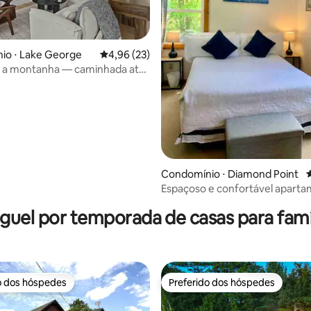
io ⋅ Lake George
4,96 de uma avaliação média de 5, 23 avalia
4,96 (23)
a a montanha — caminhada até
édia de 5, 101 avaliações
vila
Condomínio ⋅ Diamond Point
4
Espaçoso e confortável apart
andar de cima em Lake George
guel por temporada de casas para famí
o dos hóspedes
Preferido dos hóspedes
o dos hóspedes
Preferido dos hóspedes