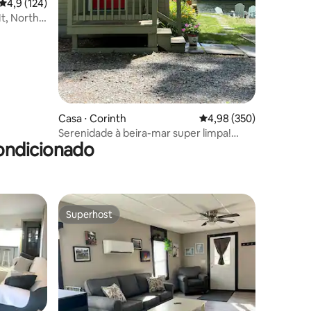
ções
4,9 de uma avaliação média de 5, 124 avaliações
4,9 (124)
t, North
Casa ⋅ Corinth
4,98 de uma avaliação m
4,98 (350)
Serenidade à beira-mar super limpa!
ondicionado
Banheira de hidromassagem - Nascer do
sol!
Superhost
Superhost