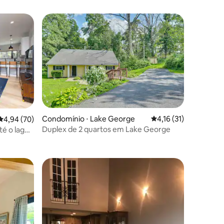
os hóspedes
Condomínio ⋅ Lake George
4,16 de uma avaliação
4,16 (31)
ções
4,94 de uma avaliação média de 5, 70 avaliações
4,94 (70)
Duplex de 2 quartos em Lake George
é o lago