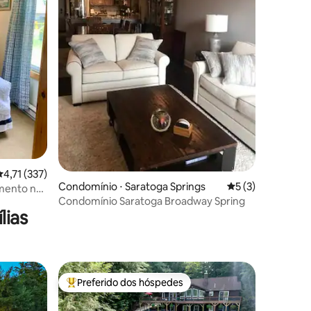
ções
,71 de uma avaliação média de 5, 337 avaliações
4,71 (337)
Condomínio ⋅ Saratoga Springs
5 de uma avaliaçã
5 (3)
amento no
Condomínio Saratoga Broadway Spring
lias
Preferido dos hóspedes
Entre os melhores preferidos dos hóspedes