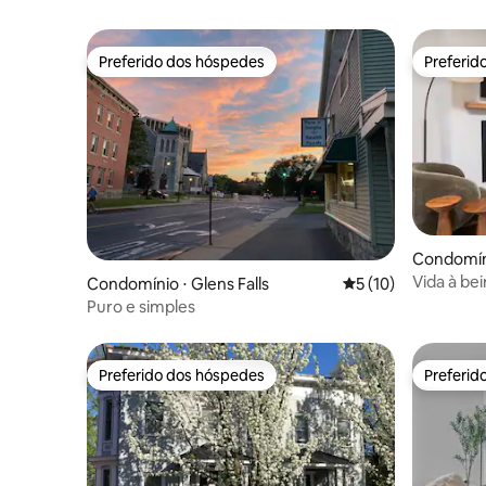
Preferido dos hóspedes
Preferid
Preferido dos hóspedes
Preferid
Condomín
Vida à be
Condomínio ⋅ Glens Falls
5 de uma avaliação 
5 (10)
caminhe at
Puro e simples
Preferido dos hóspedes
Preferid
Preferido dos hóspedes
Preferid