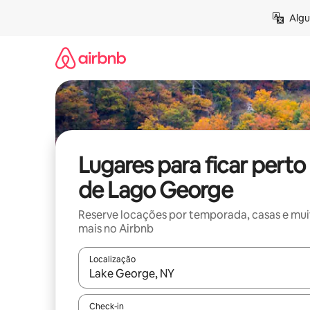
Pular
Algu
para
o
conteúdo
Lugares para ficar perto
de Lago George
Reserve locações por temporada, casas e mu
mais no Airbnb
Localização
Quando os resultados estiverem disponíveis, expl
Check-in