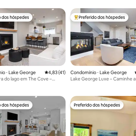
o dos hóspedes
Preferido dos hóspedes
o dos hóspedes
Entre os melhores preferidos d
io ⋅ Lake George
4,83 de uma avaliação média de 5, 41 avalia
4,83 (41)
Condomínio ⋅ Lake George
ira do lago em The Cove –
Lake George Luxe – Caminhe at
média de 5, 10 avaliações
é o lago e a vila
e a vila
o dos hóspedes
Preferido dos hóspedes
o dos hóspedes
Preferido dos hóspedes