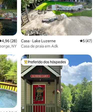
ções
4,96 de uma avaliação média de 5, 28 avaliações
4,96 (28)
Casa ⋅ Lake Luzerne
5 de uma avaliação
5 (47)
George, NY
Casa de praia em Adk
Preferido dos hóspedes
Entre os melhores preferidos dos hóspedes