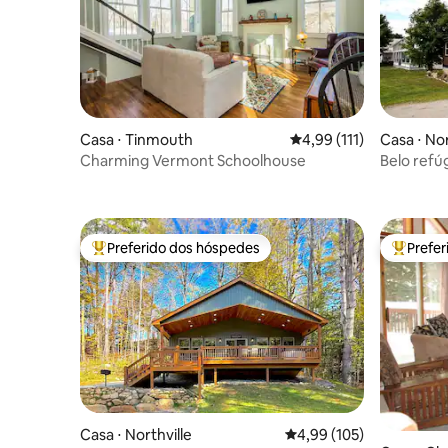
Casa ⋅ Tinmouth
4,99 de uma avaliação m
4,99 (111)
Casa ⋅ No
Charming Vermont Schoolhouse
Belo refú
poucos m
Preferido dos hóspedes
Prefe
Entre os melhores preferidos dos hóspedes
Entre os
Casa ⋅ Northville
4,99 de uma avaliação m
4,99 (105)