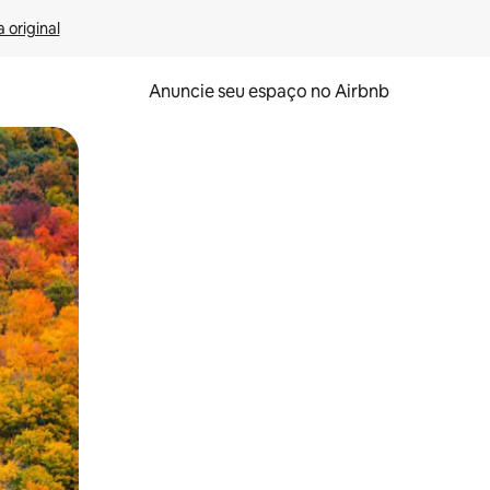
 original
Anuncie seu espaço no Airbnb
 deslizando o dedo na tela.