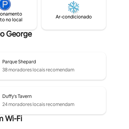
encantadora casa ecológica a poucos
ar sua
passos de distância. Desfrute de uma
vel.
ionamento
fogueira e marshmallows sob as luzes do
Ar-condicionado
to no local
café movidas a energia solar. A 20
minutos da vila de Lake George,
restaurantes, lojas e muito mais.
ago George
Parque Shepard
38 moradores locais recomendam
Duffy's Tavern
24 moradores locais recomendam
 Wi-Fi