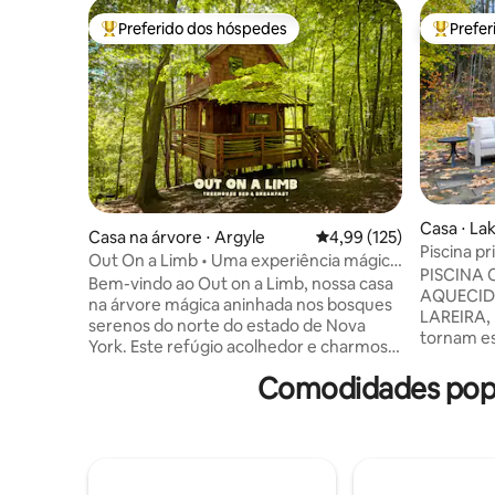
Preferido dos hóspedes
Prefe
Entre os melhores preferidos dos hóspedes
Entre os
Casa ⋅ La
Casa na árvore ⋅ Argyle
4,99 de uma avaliação m
4,99 (125)
Piscina pr
Out On a Limb • Uma experiência mágica
luxo
PISCINA 
em uma casa na árvore
Bem-vindo ao Out on a Limb, nossa casa
AQUECID
na árvore mágica aninhada nos bosques
LAREIRA,
serenos do norte do estado de Nova
tornam es
York. Este refúgio acolhedor e charmoso
experimen
oferece uma escapada tranquila e
Este esp
Comodidades popu
romântica, perfeita para casais ou
exclusiva
viajantes solitários que procuram se
churrasque
conectar com a natureza. Cercada por
mais. A 5
árvores imponentes, a casa na árvore
cidade, ó
oferece uma experiência única durante
proximida
todo o ano — desde relaxar na banheira