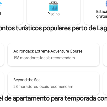
trilhas para caminhada e esqui,
que tudo é fornecido para torn
as coisas, tudo isso ajuda a
estadia o mais confortável possí
e o lugar perfeito para fazer
Estac
i
Piscina
ada com amigos ou familiares.
gratui
ão: doca compartilhada, sem
mento para barcos disponível
ntos turísticos populares perto de L
Adirondack Extreme Adventure Course
198 moradores locais recomendam
Beyond the Sea
28 moradores locais recomendam
el de apartamento para temporada com