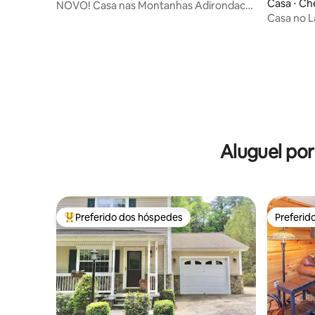
Casa ⋅ C
NOVO! Casa nas Montanhas Adirondack
Casa no 
à beira do rio com banheira de
hidromassagem!
Aluguel po
Preferido dos hóspedes
Preferid
Entre os melhores preferidos dos hóspedes
Preferid