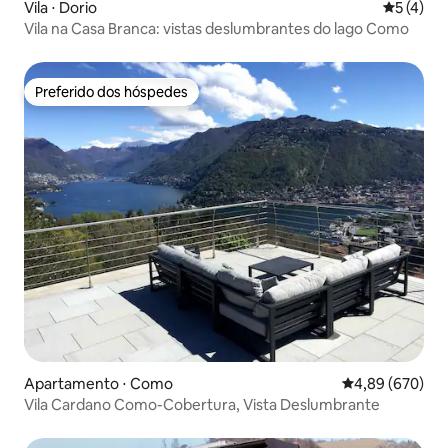
Vila ⋅ Dorio
5 de uma 
5 (4)
Vila na Casa Branca: vistas deslumbrantes do lago Como
Preferido dos hóspedes
Preferido dos hóspedes
Apartamento ⋅ Como
4,89 de uma ava
4,89 (670)
Vila Cardano Como-Cobertura, Vista Deslumbrante