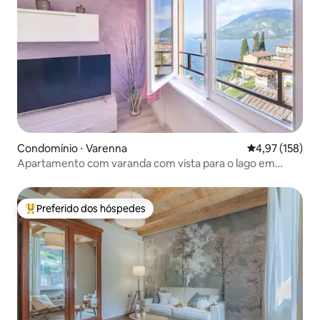
Condomínio ⋅ Varenna
4,97 de uma av
4,97 (158)
Apartamento com varanda com vista para o lago em
Varenna
Preferido dos hóspedes
Entre os melhores preferidos dos hóspedes