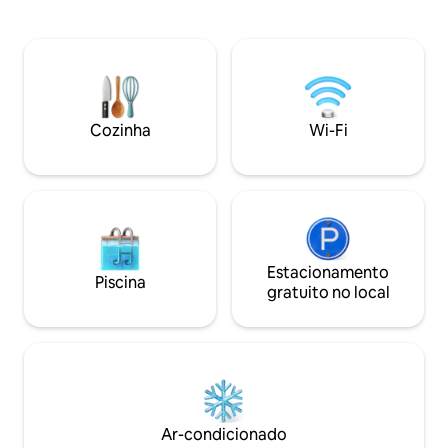
ensolarados no jardim. CIR: 013026-CNI–
andar se abre par
00010 A casa no térreo faz parte de uma
no telhado que of
vila do século XIII que foi comprada em
externas, áreas pa
1830 pela célebre soprano Giuditta
deslumbrantes do 
Pasta. Pegue um barco ou caminhe até
uma série de luga
Torno para encontrar um bar, café, loja e
beber, lojas locais
restaurantes. Como é uma curta
uma pequena prai
Cozinha
Wi-Fi
distância de carro, e transporte público
estacionamento n
está por perto. L' appartamento dista km
5 da Como, km 2 da Torno, km 40 da
Milão, km 38 da Lugano. E' raggiungibile
con i mezzi di trasporto pubblico : gli
autobus C30 C31 C32 con partenza ogni
ora circa dalla stazione ferroviaria Como
San Giovanni , Como Lago Ferrovie Nord
Estacionamento
Piscina
o da Piazza Matteotti in direzione Como-
gratuito no local
Bellagio, impiegano circa 8 min per
raggiungere la fermata Blevio -
Decorazioni Savio, distante 100 m circa
dall' abitazione. Alternativa piacevole al
trasporto pubblico tradizionale può
essere l'uso dei battelli della navigazione
del Lago di Como, con partenza da
Ar-condicionado
Piazza Cavour in direzione Torno, da