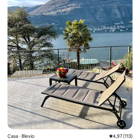
Casa ⋅ Blevio
4,97 de uma av
4,97 (113)