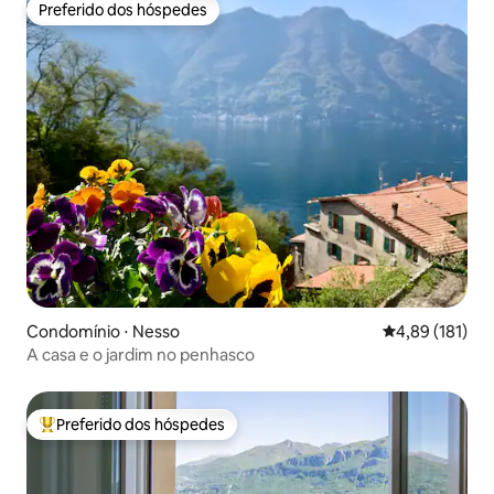
Preferido dos hóspedes
Preferido dos hóspedes
Condomínio ⋅ Nesso
4,89 de uma av
4,89 (181)
A casa e o jardim no penhasco
Preferido dos hóspedes
Entre os melhores preferidos dos hóspedes