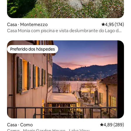
Casa ⋅ Montemezzo
4,95 de uma av
4,95 (174)
Casa Monia com piscina e vista deslumbrante do Lago de
Como
Preferido dos hóspedes
Preferido dos hóspedes
Casa ⋅ Como
4,89 de uma ava
4,89 (289)
Como - Magic Garden House - Lake View