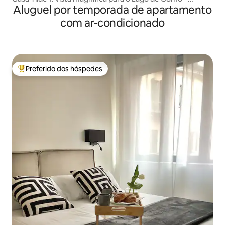
Aluguel por temporada de apartamento
banheira de hidromassagem
com ar-condicionado
Preferido dos hóspedes
Entre os melhores preferidos dos hóspedes