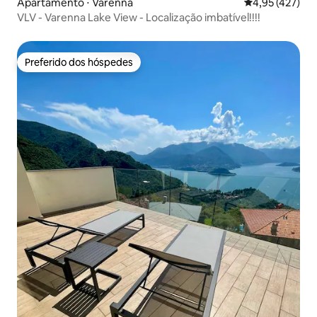
Apartamento ⋅ Varenna
4,95 de uma av
4,95 (427)
VLV - Varenna Lake View - Localização imbatível!!!!
Preferido dos hóspedes
Preferido dos hóspedes