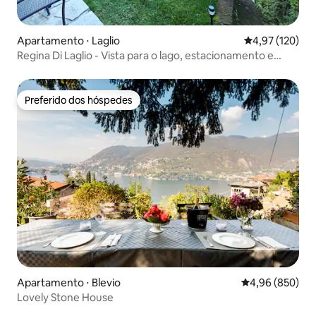
Apartamento ⋅ Laglio
4,97 de uma av
4,97 (120)
Regina Di Laglio - Vista para o lago, estacionamento e
jardim
Preferido dos hóspedes
Preferido dos hóspedes
Apartamento ⋅ Blevio
4,96 de uma ava
4,96 (850)
Lovely Stone House