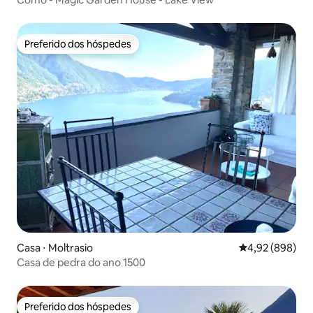
Preferido dos hóspedes
Preferido dos hóspedes
Casa ⋅ Moltrasio
4,92 de uma ava
4,92 (898)
Casa de pedra do ano 1500
Preferido dos hóspedes
Preferido dos hóspedes