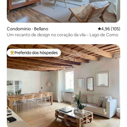
Condomínio ⋅ Bellano
4,96 de uma av
4,96 (105)
Um recanto de design no coração da vila – Lago de Como
Preferido dos hóspedes
Entre os melhores preferidos dos hóspedes