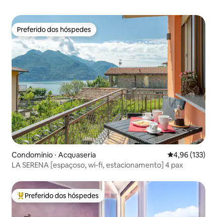
pequeno cemitério de Blevio, é possível
visitar o túmulo de Giuditta Pasta, que
morreu em 1865.
Preferido dos hóspedes
Preferido dos hóspedes
Condomínio ⋅ Acquaseria
4,96 de uma av
4,96 (133)
LA SERENA [espaçoso, wi-fi, estacionamento] 4 pax
Preferido dos hóspedes
Entre os melhores preferidos dos hóspedes