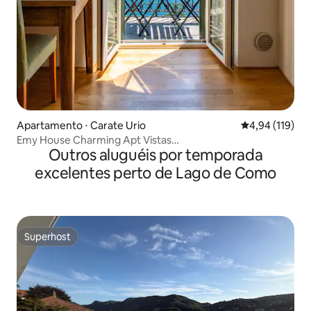
Apartamento ⋅ Carate Urio
4,94 de uma av
4,94 (119)
Emy House Charming Apt Vistas
Outros aluguéis por temporada
deslumbrantes/Varanda/Ar condicionado
excelentes perto de Lago de Como
Superhost
Superhost