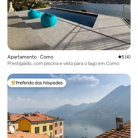
Apartamento ⋅ Como
5 de uma 
5 (4)
Prestigiado, com piscina e vista para o lago em Como
Preferido dos hóspedes
Entre os melhores preferidos dos hóspedes