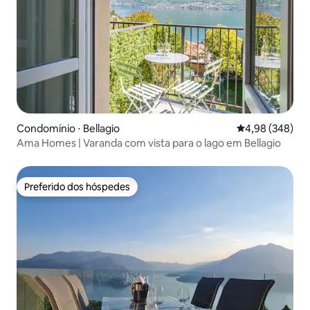
Condomínio ⋅ Bellagio
4,98 de uma ava
4,98 (348)
Ama Homes | Varanda com vista para o lago em Bellagio
Preferido dos hóspedes
Preferido dos hóspedes