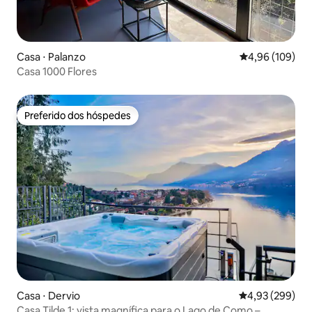
Casa ⋅ Palanzo
4,96 de uma av
4,96 (109)
Casa 1000 Flores
Preferido dos hóspedes
Preferido dos hóspedes
Casa ⋅ Dervio
4,93 de uma ava
4,93 (299)
Casa Tilde 1: vista magnífica para o Lago de Como –