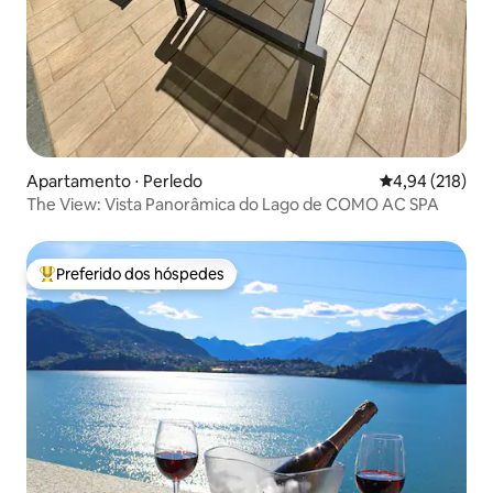
Apartamento ⋅ Perledo
4,94 de uma av
4,94 (218)
The View: Vista Panorâmica do Lago de COMO AC SPA
Preferido dos hóspedes
Entre os melhores preferidos dos hóspedes