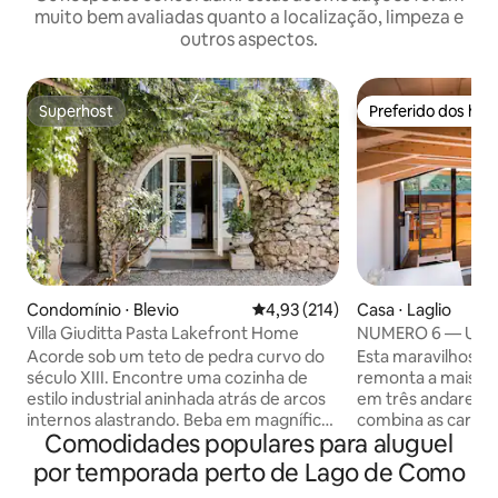
muito bem avaliadas quanto a localização, limpeza e
outros aspectos.
Superhost
Preferido dos hó
Superhost
Preferido dos hó
Condomínio ⋅ Blevio
4,93 de uma avaliação média de 
4,93 (214)
Casa ⋅ Laglio
Villa Giuditta Pasta Lakefront Home
NUMERO 6 — Uma 
Lago Como, Itália.
Acorde sob um teto de pedra curvo do
Esta maravilhosa 
século XIII. Encontre uma cozinha de
remonta a mais de
estilo industrial aninhada atrás de arcos
em três andares, s
internos alastrando. Beba em magníficas
combina as caracte
Comodidades populares para aluguel
vistas do lago e da montanha a partir de
quartos e banhei
uma rede à sombra. Siga direto para o
lindamente projet
por temporada perto de Lago de Como
Lago Como a partir de terraços
frente à água do 