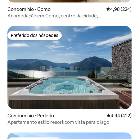
Condomínio ⋅ Como
4,98 de uma ava
4,98 (224)
Acomodação em Como, centro da cidade,
estacionamento
Preferido dos hóspedes
Preferido dos hóspedes
Condomínio ⋅ Perledo
4,94 de uma av
4,94 (422)
Apartamento estilo resort com vista para o lago