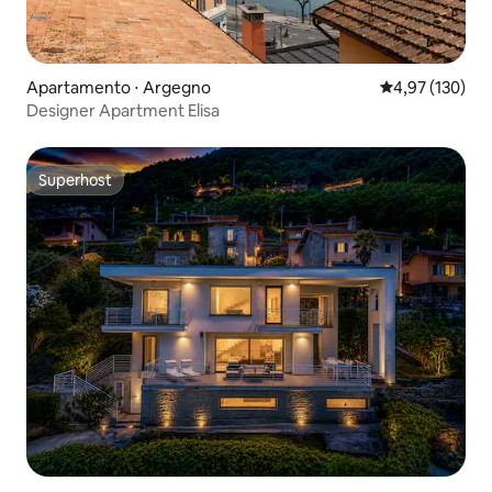
Apartamento ⋅ Argegno
4,97 de uma av
4,97 (130)
Designer Apartment Elisa
Superhost
Superhost