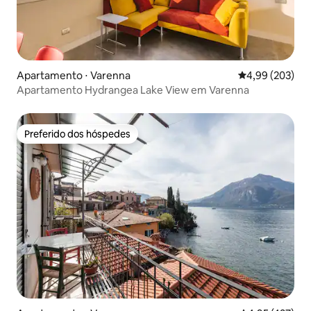
Apartamento ⋅ Varenna
4,99 de uma ava
4,99 (203)
Apartamento Hydrangea Lake View em Varenna
Preferido dos hóspedes
Preferido dos hóspedes