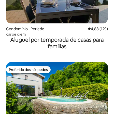
Condomínio ⋅ Perledo
4,88 de uma av
4,88 (129)
carpe diem
Aluguel por temporada de casas para
famílias
Preferido dos hóspedes
Preferido dos hóspedes