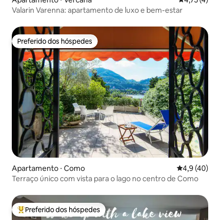
Valarin Varenna: apartamento de luxo e bem-estar
Preferido dos hóspedes
Preferido dos hóspedes
Apartamento ⋅ Como
4,9 de uma a
4,9 (40)
Terraço único com vista para o lago no centro de Como
Preferido dos hóspedes
Entre os melhores preferidos dos hóspedes