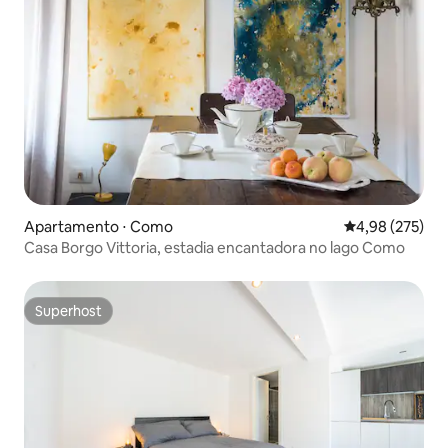
Apartamento ⋅ Como
4,98 de uma av
4,98 (275)
Casa Borgo Vittoria, estadia encantadora no lago Como
Superhost
Superhost