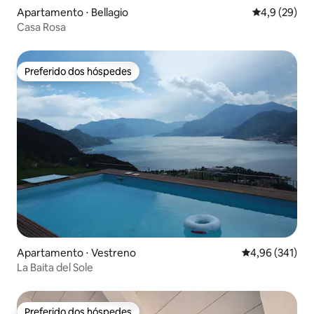
Apartamento ⋅ Bellagio
4,9 de uma a
4,9 (29)
Casa Rosa
Preferido dos hóspedes
Preferido dos hóspedes
Apartamento ⋅ Vestreno
4,96 de uma av
4,96 (341)
La Baita del Sole
Preferido dos hóspedes