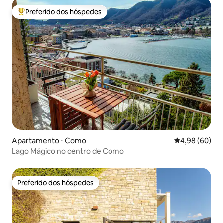
Preferido dos hóspedes
Entre os melhores preferidos dos hóspedes
Apartamento ⋅ Como
4,98 de uma av
4,98 (60)
Lago Mágico no centro de Como
Preferido dos hóspedes
Preferido dos hóspedes