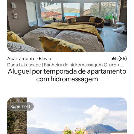
Apartamento ⋅ Blevio
5 de uma a
5 (86)
Dana Lakescape | Banheira de hidromassagem Ofuro +
Aluguel por temporada de apartamento
Jardim | Blevio
com hidromassagem
Superhost
Superhost