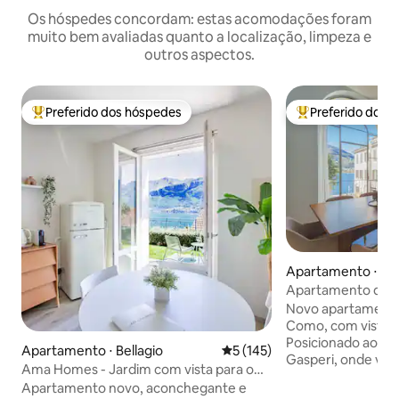
Os hóspedes concordam: estas acomodações foram
muito bem avaliadas quanto a localização, limpeza e
outros aspectos.
Preferido dos hóspedes
Preferido dos 
Entre os melhores preferidos dos hóspedes
Entre os melhore
Apartamento ⋅ C
Apartamento de lu
lago
Novo apartamento
Como, com vista p
Posicionado ao la
Apartamento ⋅ Bellagio
5 de uma avaliação média de 
5 (145)
Gasperi, onde voc
Ama Homes - Jardim com vista para o
Funicolare para Br
lago
Apartamento novo, aconchegante e
restaurantes. O apartamento de design