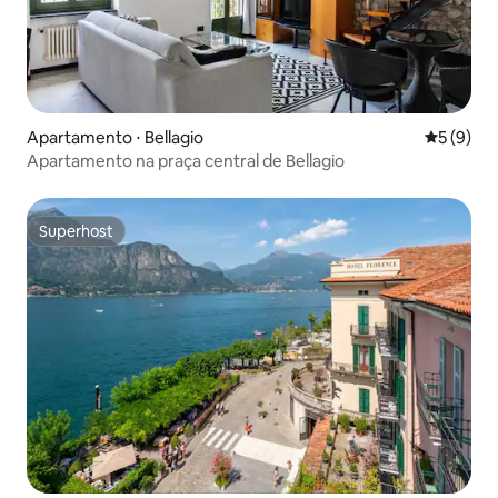
Apartamento ⋅ Bellagio
5 de uma 
5 (9)
Apartamento na praça central de Bellagio
Superhost
Superhost