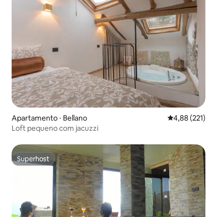
Apartamento ⋅ Bellano
4,88 de uma av
4,88 (221)
Loft pequeno com jacuzzi
Superhost
Superhost