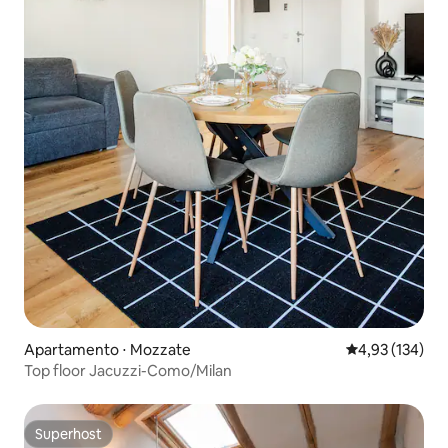
Apartamento ⋅ Mozzate
4,93 de uma av
4,93 (134)
Top floor Jacuzzi-Como/Milan
Superhost
Superhost