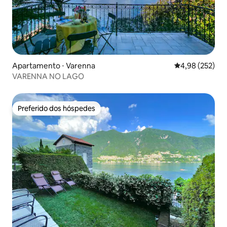
Apartamento ⋅ Varenna
4,98 de uma av
4,98 (252)
VARENNA NO LAGO
Preferido dos hóspedes
Preferido dos hóspedes