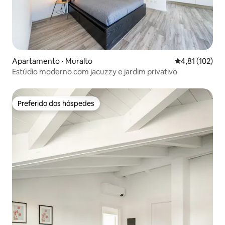
Apartamento ⋅ Muralto
4,81 de uma av
4,81 (102)
Estúdio moderno com jacuzzy e jardim privativo
Preferido dos hóspedes
Preferido dos hóspedes