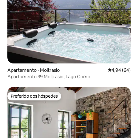
Apartamento ⋅ Moltrasio
4,94 de uma av
4,94 (64)
Apartamento 39 Moltrasio, Lago Como
Preferido dos hóspedes
Preferido dos hóspedes