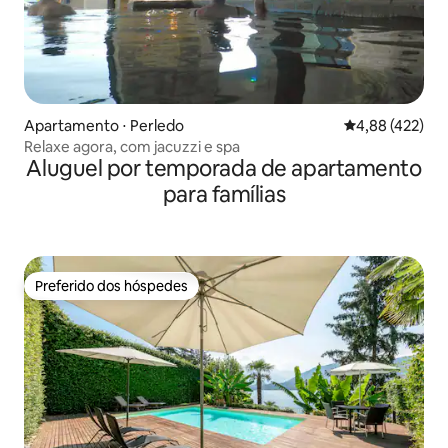
Apartamento ⋅ Perledo
4,88 de uma av
4,88 (422)
Relaxe agora, com jacuzzi e spa
Aluguel por temporada de apartamento
para famílias
Preferido dos hóspedes
Preferido dos hóspedes