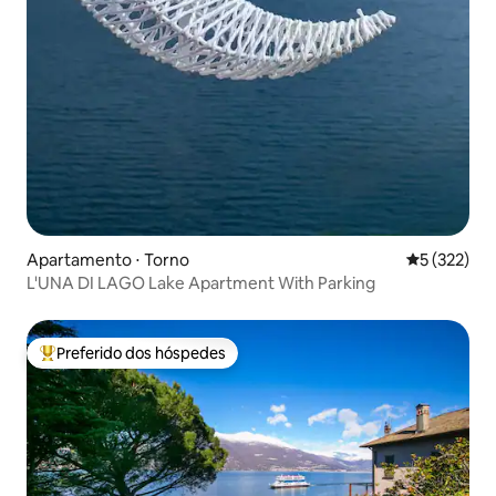
Apartamento ⋅ Torno
5 de uma av
5 (322)
L'UNA DI LAGO Lake Apartment With Parking
Preferido dos hóspedes
Entre os melhores preferidos dos hóspedes