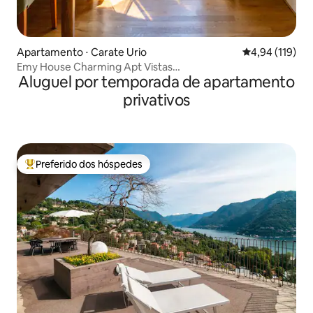
Apartamento ⋅ Carate Urio
4,94 de uma av
4,94 (119)
Emy House Charming Apt Vistas
Aluguel por temporada de apartamento
deslumbrantes/Varanda/Ar condicionado
privativos
Preferido dos hóspedes
Entre os melhores preferidos dos hóspedes