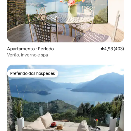
Apartamento ⋅ Perledo
4,93 de uma av
4,93 (403)
Verão, inverno e spa
Preferido dos hóspedes
Preferido dos hóspedes