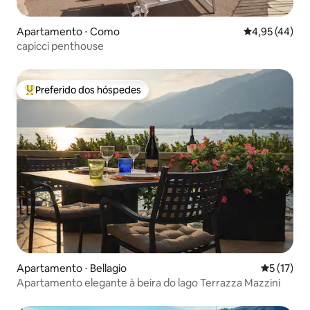
Apartamento ⋅ Como
4,95 de uma a
4,95 (44)
capicci penthouse
Preferido dos hóspedes
Entre os melhores preferidos dos hóspedes
Apartamento ⋅ Bellagio
5 de uma a
5 (17)
Apartamento elegante à beira do lago Terrazza Mazzini