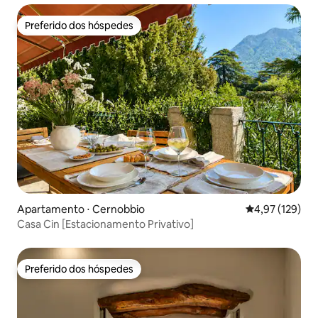
Preferido dos hóspedes
Preferido dos hóspedes
Apartamento ⋅ Cernobbio
4,97 de uma av
4,97 (129)
Casa Cin [Estacionamento Privativo]
Preferido dos hóspedes
Preferido dos hóspedes