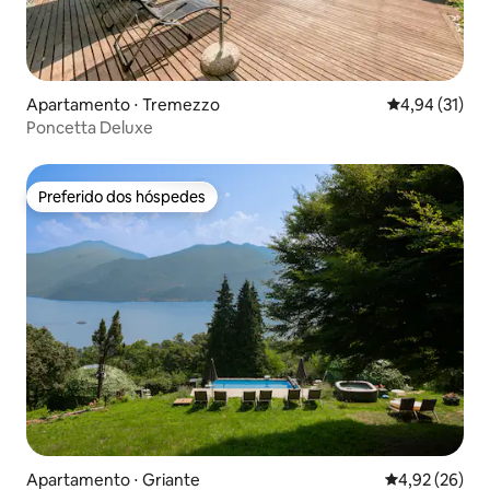
Apartamento ⋅ Tremezzo
4,94 de uma a
4,94 (31)
Poncetta Deluxe
Preferido dos hóspedes
Preferido dos hóspedes
Apartamento ⋅ Griante
4,92 de uma a
4,92 (26)