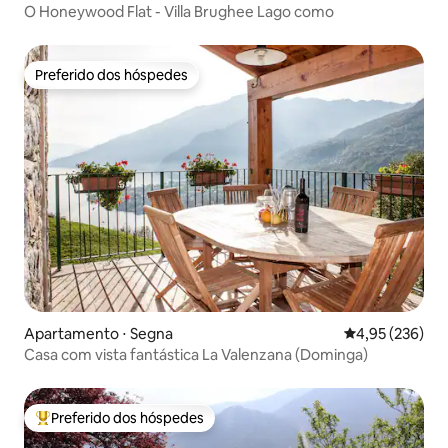
O Honeywood Flat - Villa Brughee Lago como
Preferido dos hóspedes
Preferido dos hóspedes
Apartamento ⋅ Segna
4,95 de uma av
4,95 (236)
Casa com vista fantástica La Valenzana (Dominga)
Preferido dos hóspedes
Entre os melhores preferidos dos hóspedes