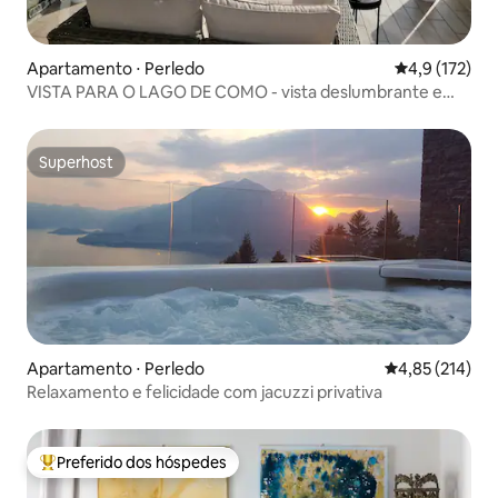
Apartamento ⋅ Perledo
4,9 de uma av
4,9 (172)
VISTA PARA O LAGO DE COMO - vista deslumbrante e
spa chique ★★★
Superhost
Superhost
Apartamento ⋅ Perledo
4,85 de uma av
4,85 (214)
Relaxamento e felicidade com jacuzzi privativa
Preferido dos hóspedes
Entre os melhores preferidos dos hóspedes