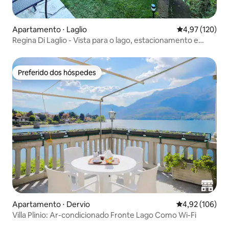
Apartamento ⋅ Laglio
4,97 de uma av
4,97 (120)
Regina Di Laglio - Vista para o lago, estacionamento e
jardim
Preferido dos hóspedes
Preferido dos hóspedes
Apartamento ⋅ Dervio
4,92 de uma av
4,92 (106)
Villa Plinio: Ar-condicionado Fronte Lago Como Wi-Fi