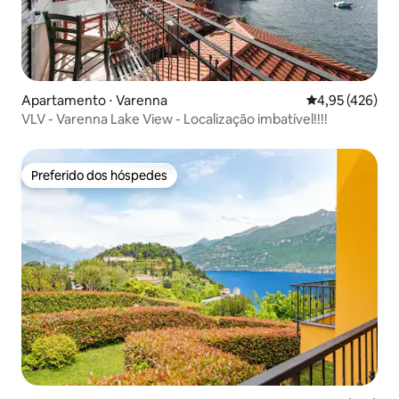
Apartamento ⋅ Varenna
4,95 de uma av
4,95 (426)
VLV - Varenna Lake View - Localização imbatível!!!!
Preferido dos hóspedes
Preferido dos hóspedes