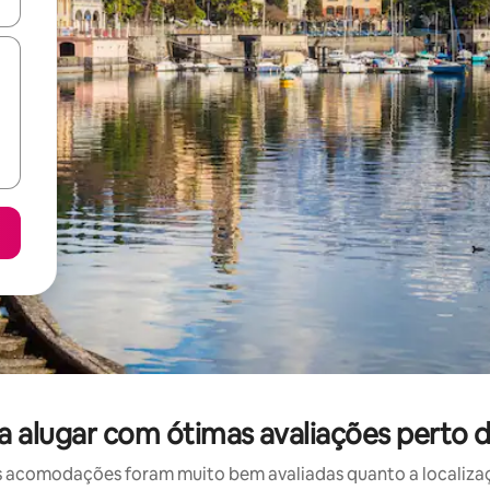
ore-os usando as seta para cima e para baixo do teclado ou tocando e
 alugar com ótimas avaliações perto
 acomodações foram muito bem avaliadas quanto a localizaçã