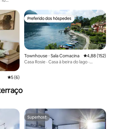
 10
Preferido dos hóspedes
Preferido dos hóspedes
Townhouse ⋅ Sala Comacina
4,88 de uma avaliação 
4,88 (152)
Casa Rosie · Casa à beira do lago ·
varanda · praia
ções
5 de uma avaliação média de 5, 6 avaliações
5 (6)
terraço
Superhost
Superhost