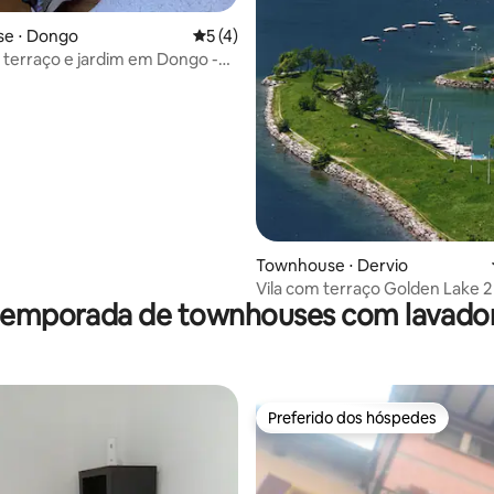
média de 5, 20 avaliações
e ⋅ Dongo
5 de uma avaliação média de 5, 4 avalia
5 (4)
terraço e jardim em Dongo -
Townhouse ⋅ Dervio
Vila com terraço Golden Lake 2
 temporada de townhouses com lavador
do lago
Preferido dos hóspedes
Preferido dos hóspedes