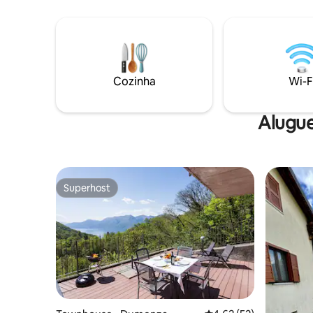
restaurante, piscina, correios, delegacia
partir de
de polícia, farmácia, médicos e pontos de
estadia. O apartamento recentemente
ônibus ficam a 3 minutos a pé. O cais de
renovado 
barcos da vila e o calçadão à beira do lago
moderno,
ficam a 15–20 minutos de distância a pé.
tradicion
Cozinha
Wi-F
Alugue
Superhost
Superhost