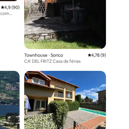
4,9 de uma avaliação média de 5, 90 avaliações
4,9 (90)
" com
ções
Townhouse ⋅ Sorico
4,78 de uma avaliaçã
4,78 (9)
CA' DEL FRITZ Casa de férias