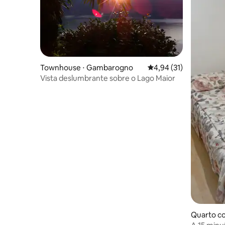
Townhouse ⋅ Gambarogno
4,94 de uma avaliação 
4,94 (31)
Vista deslumbrante sobre o Lago Maior
Quarto co
o