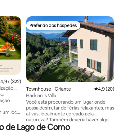
Townhous
Preferido dos hóspedes
Superho
os hóspedes
Preferido dos hóspedes
Superho
NUMERO 
ESTAR E
Uma mara
remonta 
em três a
combina a
quartos 
lindament
design do
ções
seleção d
,97 de uma avaliação média de 5, 322 avaliações
4,97 (322)
Situado n
lização
Townhouse ⋅ Griante
4,9 de uma avaliação
4,9 (20)
no famos
sa
último a
Hadrian 's Villa
vação
terraço 
Você está procurando um lugar onde
refeições 
possa desfrutar de férias relaxantes, mas
deslumbr
ativas, idealmente cercado pela
ta casa
natureza? Também deveria haver algo
rvada
to de Lago de Como
para seus olhos desfrutarem? Mas você
 m² de
também preferiria evitar o turismo de
massa? Então a Villa Marilena, na