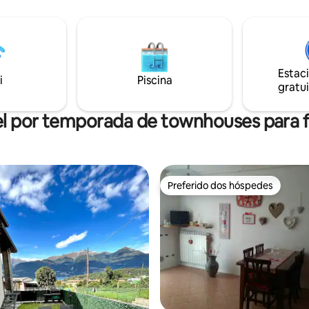
verdadeiramente única e acolhe
 um jardim elegante durante sua
bom saber: AS CRIANÇAS SÃO
BEM-VINDAS! Tudo que você precisa
tem um estilo sofisticado, mas
está a apenas 5 minutos a pé, in
 com uma mistura de móveis
Estacionamento Paragem de ô
ais e modernos.
Padaria Farmácia/Farmácia Me
Estac
i
Piscina
Supermercado Correios Restaurantes
gratui
Cafés Cabeleireiro
l por temporada de townhouses para f
Preferido dos hóspedes
Preferido dos hóspedes