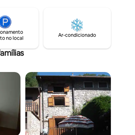
dora. É
encantadora e pequena aldeia de
 MUITO
Griante, é o lugar ideal para você. Uma
espaçosa casa de férias que pode
cluindo:
acomodar até famílias grandes, situada
nibus
no coração da natureza, com uma vista
rcados
ionamento
encantadora do Lago de Como e da
Ar-condicionado
to no local
península de Bellagio, bem como das
montanhas e do lago.
amílias