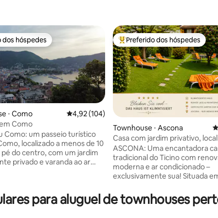
o dos hóspedes
Preferido dos hóspedes
o dos hóspedes
Entre os melhores preferidos d
édia de 5, 150 avaliações
e ⋅ Como
4,92 de uma avaliação média de 5, 104 avalia
4,92 (104)
 em Como
Townhouse ⋅ Ascona
4
Su Como: um passeio turístico
Casa com jardim privativo, loca
Como, localizado a menos de 10
central tranquila
ASCONA: Uma encantadora ca
 pé do centro, com um jardim
tradicional do Ticino com reno
nte privado e varanda ao ar
moderna e ar condicionado –
exclusivamente sua! Situada em um local
 ao ar livre com uma varanda
excepcionalmente tranquilo, es
ra será uma recompensa
de 4 quartos lindamente conse
ares para aluguel de townhouses per
para as escadas que sobem e
oferece aproximadamente 104
 nome a este apartamento.
área útil e uma atmosfera
 a paz de observar a cidade a