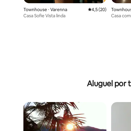
Townhouse ⋅ Varenna
4,5 de uma avaliação 
4,5 (20)
Townhous
Casa Sofie Vista linda
Casa com 
A13
Aluguel por