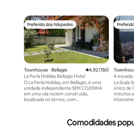
Preferido dos hóspedes
Preferid
Preferido dos hóspedes
Preferid
Townhouse ⋅ Bellagio
4,92 de uma avaliação m
4,92 (150)
Townhous
La Perla Holiday Bellagio Hotel
A escada
O La Perla Holiday, em Bellagio, é uma
La Scala 
unidade independente SEM COZINHA
único de 
em uma vila recém-construída,
minutos a
localizada no térreo, com
inteirame
estacionamento privativo gratuito e um
livre. A melhor vista do Lago de Como e
pequeno jardim, longe do trânsito, mas a
do jardim
uma curta distância do centro da cidade
acolhedo
Comodidades popul
e do lago. A praia mais próxima fica a 6
fabulosa 
minutos a pé; há uma loja de
que dão o
conveniência a 2 minutos; um bar,
Aproveite