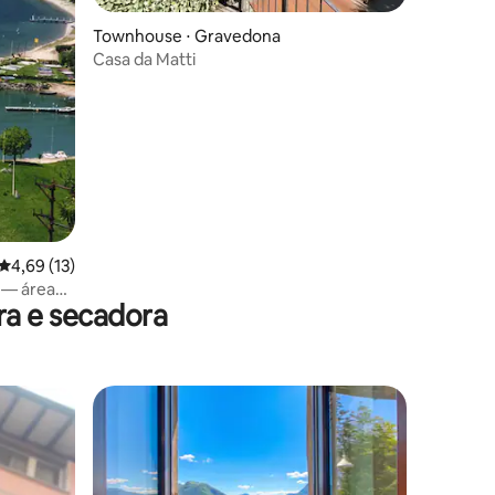
ções
Townhouse ⋅ Gravedona
Casa da Matti
4,69 de uma avaliação média de 5, 13 avaliações
4,69 (13)
 — área
a e secadora