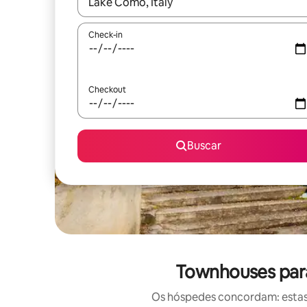
Quando os resultados estiverem disponíveis, expl
Check-in
Checkout
Buscar
Townhouses para
Os hóspedes concordam: estas