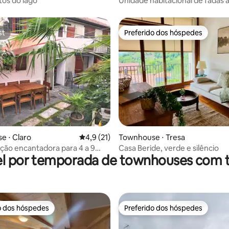
tos do lago
Unidade habitacional de fadas a
minutos de carro de Lugano
st
Preferido dos hóspedes
st
Preferido dos hóspedes
média de 5, 40 avaliações
e ⋅ Claro
4,9 de uma avaliação média de 5, 21 avalia
4,9 (21)
Townhouse ⋅ Tresa
ão encantadora para 4 a 9
Casa Beride, verde e silêncio
l por temporada de townhouses com 
 partir de 45 €/quarto
ssoa
o dos hóspedes
Preferido dos hóspedes
o dos hóspedes
Preferido dos hóspedes