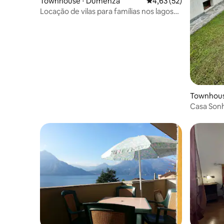
Townhouse ⋅ Dumenza
4,63 de uma avaliação 
4,63 (52)
Locação de vilas para famílias nos lagos
italianos
Townhouse
Casa Sonh
2 e-bikes 