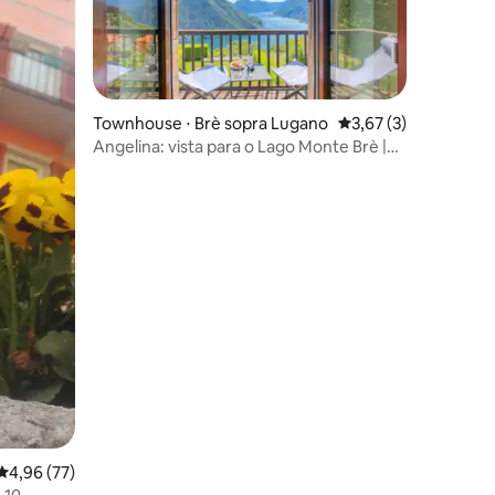
Townhouse ⋅ Brè sopra Lugano
3,67 de uma avaliaçã
3,67 (3)
Angelina: vista para o Lago Monte Brè |
Terraço e varanda
4,96 de uma avaliação média de 5, 77 avaliações
4,96 (77)