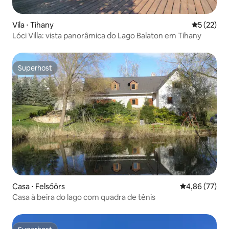
Vila ⋅ Tihany
5 de uma a
5 (22)
Lóci Villa: vista panorâmica do Lago Balaton em Tihany
Superhost
Superhost
Casa ⋅ Felsőörs
4,86 de uma a
4,86 (77)
Casa à beira do lago com quadra de tênis