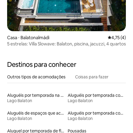
Casa ⋅ Balatonalmádi
4,75 de uma 
4,75 (4)
5 estrelas: Villa Slowave: Balaton, piscina, jacuzzi, 4 quartos
Destinos para conhecer
Outros tipos de acomodações
Coisas para fazer
Aluguéis por temporada na orla
Aluguéis por temporada com acesso ao lago
Lago Balaton
Lago Balaton
Aluguéis de espaços que aceitam animais de estimação
Aluguéis por temporada com sauna
Lago Balaton
Lago Balaton
Aluguel por temporada de flats
Pousadas