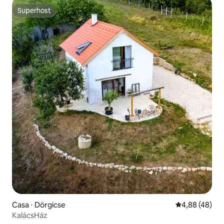
Superhost
Superhost
Casa ⋅ Dörgicse
4,88 de uma a
4,88 (48)
KalácsHáz