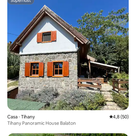
Superhost
Superhost
Casa ⋅ Tihany
4,8 de uma a
4,8 (50)
Tihany Panoramic House Balaton