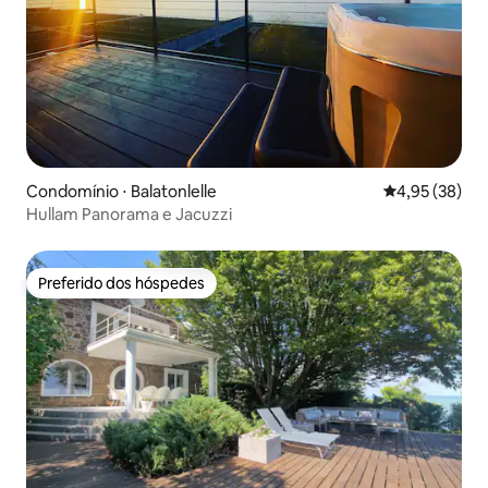
Condomínio ⋅ Balatonlelle
4,95 de uma a
4,95 (38)
Hullam Panorama e Jacuzzi
Preferido dos hóspedes
Preferido dos hóspedes