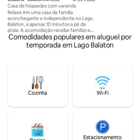
claro na geladeira
Casa de hóspedes com varanda
turísticos, praias
Relaxe em uma casa de família
caminhadas na área
aconchegante e independente no Lago
ar condicionado a
Balaton, a apenas 10 minutos a pé da
aquecedores elétr
praia. A acomodação recebe famílias e
desfrutar da magn
Comodidades populares em aluguel por
amigos com 4 quartos, 2 banheiros e
no inverno ou dos
uma espaçosa sala de estar com cozinha
temporada em Lago Balaton
turísticos da reg
americana. No pátio fechado, uma
contato em breve
banheira de hidromassagem ao ar livre,
sauna de infravermelho, churrasqueira e
equipamentos para cozinhar em
caldeirão, bem como uma área de jantar
coberta ao ar livre, proporcionam a
autêntica atmosfera do Lago Balaton. Os
carros têm uma garagem fechada. Uma
Cozinha
Wi-Fi
escolha ideal para relaxamento e
experiências compartilhadas perto do
Lago Balaton.
Estacionamento